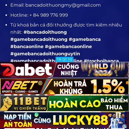
Email:
bancadoithuongmy@gmail.com
Hotline: + 84 989 776 999
Từ khoá bắn cá đổi thưởng được tìm kiếm nhiều
nhất:
#bancadoithuong
#gamebancadoithuong #gamebanca
#bancaonline #gamebancaonline
#gamebancadoithuonguytin
Tắt QC [X]
#gamebancadoithuongonline #trochoibanca
#trochoibancaonline #bancamoinhat
#choigamebanca #choibanca
#bancaantien