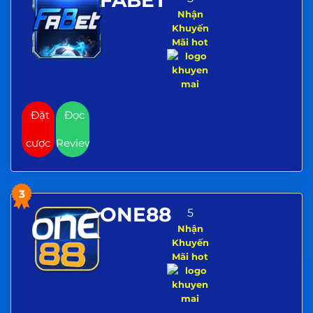
FABET
Nhận
Khuyến
Mãi hot
Đặt
Đọc
cược
Review
3
ONE88
5
Nhận
Khuyến
Mãi hot