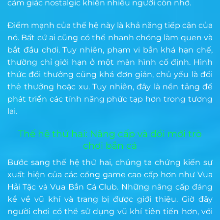
cảm giác nostalgic khiến nhiều người còn nhớ.
Điểm mạnh của thế hệ này là khả năng tiếp cận của
nó. Bất cứ ai cũng có thể nhanh chóng làm quen và
bắt đầu chơi. Tuy nhiên, phạm vi bắn khá hạn chế,
thường chỉ giới hạn ở một màn hình cố định. Hình
thức đổi thưởng cũng khá đơn giản, chủ yếu là đổi
thẻ thưởng hoặc xu. Tuy nhiên, đây là nền tảng để
phát triển các tính năng phức tạp hơn trong tương
lai.
Thế hệ thứ hai: Nâng cấp và đổi mới trò
chơi bắn cá
Bước sang thế hệ thứ hai, chúng ta chứng kiến ​​sự
xuất hiện của các cổng game cao cấp hơn như Vua
Hải Tặc và Vua Bắn Cá Club. Những nâng cấp đáng
kể về vũ khí và trang bị được giới thiệu. Giờ đây
người chơi có thể sử dụng vũ khí tiên tiến hơn, với