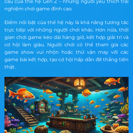
cầu của thế hệ Gen Z – những người yêu thích trải
nghiệm chơi game đỉnh cao.
Điểm nổi bật của thế hệ này là khả năng tương tác
trực tiếp với những người chơi khác. Hơn nữa, thời
gian chơi game kéo dài hàng giờ, kết hợp giải trí và
cơ hội làm giàu. Người chơi có thể tham gia các
game show vui nhộn hoặc thử vận ​​may với các
game bài kết hợp, tạo cơ hội hấp dẫn để thắng tiền
thật.