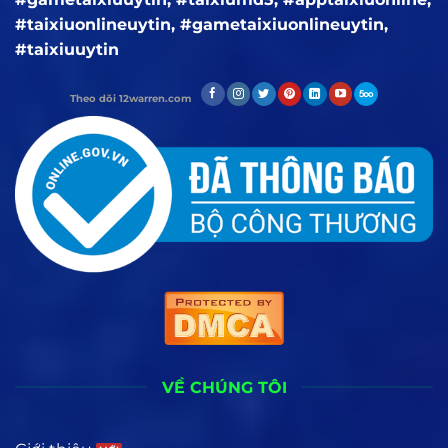
#taixiuonlineuytin, #gametaixiuonlineuytin,
#taixiuuytin
Theo dõi 12warren.com
VỀ CHÚNG TÔI