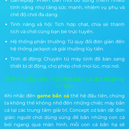
Gameplay: Phiên bản mới bổ sung thêm nhiều
tính năng như tăng sức mạnh, nhiệm vụ phụ và
chế độ chơi đa dạng.
Tính năng xã hội: Tích hợp chat, chia sẻ thành
tích và chơi cùng bạn bè trực tuyến.
Hệ thống phần thưởng: Từ quy đổi đơn giản đến
hệ thống jackpot và giải thưởng lũy ​​tiến.
Tính di động: Chuyển từ máy tính để bàn sang
thiết bị di động, cho phép chơi mọi lúc, mọi nơi.
Thế hệ đầu tiên: Trò chơi bắn cá đổi thưởng
cơ bản
Khi nhắc đến
game bắn cá
thế hệ đầu tiên, chúng
ta không thể không nhớ đến những chiếc máy bắn
cá tại các trung tâm giải trí. Concept cơ bản rất đơn
giản: người chơi dùng súng để bắn những con cá
bơi ngang qua màn hình, mỗi con cá bắn hạ sẽ