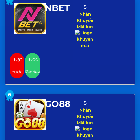
NBET
5
Nhận
Khuyến
Mãi hot
Đặt
Đọc
cược
Review
6
GO88
5
Nhận
Khuyến
Mãi hot