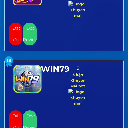
Đặt
Đọc
cược
Review
13
WIN79
5
Nhận
Khuyến
Mãi hot
Đặt
Đọc
cược
Review