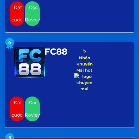
Đặt
Đọc
cược
Review
4
FC88
5
Nhận
Khuyến
Mãi hot
Đặt
Đọc
cược
Review
5