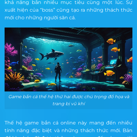
khả năng bắn nhiều mục tiêu cùng một lúc. Sự
xuất hiện của “boss” cũng tạo ra những thách thức
mới cho những người săn cá.
Game bắn cá thế hệ thứ hai được chú trọng đồ họa và
trang bị vũ khí
Thế hệ game bắn cá online này mang đến nhiều
tính năng đặc biệt và những thách thức mới. Bản