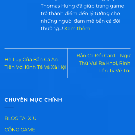
Thomas Hưng đã giúp trang game
trở thành điểm đến lý tưởng cho
những người đam mê bắn cá đổi
thưởng
.
..!
Xem thêm
Bắn Cá Đổi Card – Ngư
Hệ Lụy Của Bắn Cá Ăn
Thủ Vui Ra Khơi, Rinh
Tiền Với Kinh Tế Và Xã Hội
Tiền Tỷ Về Túi
CHUYÊN MỤC CHÍNH
BLOG TÀI XỈU
CỔNG GAME