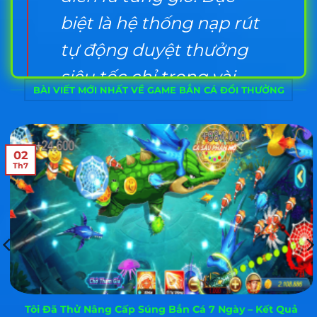
biệt là hệ thống nạp rút
tự động duyệt thưởng
siêu tốc chỉ trong vài
BÀI VIẾT MỚI NHẤT VỀ GAME BẮN CÁ ĐỔI THƯỞNG
phút khi anh em tham
gia
game bắn cá online
thế hệ mới.
02
Th7
Anh em muốn quét sạch kho báu
đại dương? Hãy truy cập ngay
Bancadoithuong.tv để lấy code VIP.
Khai hỏa đại bác, khóa chặt mục
tiêu, hốt xu banh nóc cùng chúng tôi
Tôi Đã Thử Nâng Cấp Súng Bắn Cá 7 Ngày – Kết Quả