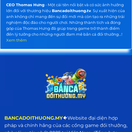
CEO Thomas Hưng
- Một cái tên nổi bật và có sức ảnh hưởng
🦈 Shark Hunter
2,1 tỷ VNĐ
lớn đối với thương hiệu
Bancadoithuong.tv
. Sự xuất hiện của
Championship
anh không chỉ mang đến sự đổi mới mà còn tạo ra những trải
nghiệm độc đáo cho người chơi. Những thành tích và đóng
🎯 Đua Top Đại Gia Đại
4 tỷ VNĐ
góp của Thomas Hưng đã giúp trang game trở thành điểm
Dương
đến lý tưởng cho những người đam mê bắn cá đổi thưởng
.
..!
Xem thêm
950 triệu
💣 Festival Bom Hủy Diệt
VNĐ
🌊 Ocean King
2,7 tỷ VNĐ
Tournament
Dữ liệu từ các cộng đồng
game bắn
cá đổi thưởng
cho thấy lượng người
tham gia event đã tăng 42% trong
quý II/2026. Đây là thời điểm vàng để
BANCADOITHUONG.MY
🐠Website đại diện hợp
thợ săn nhận
bắn cá đổi thưởng
pháp và chính hãng của các cổng game đổi thưởng,