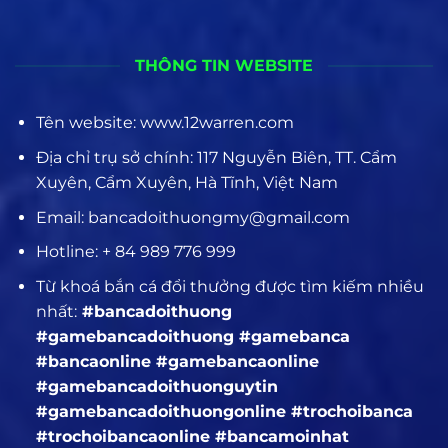
giành lãnh hải trực tiếp.
THÔNG TIN WEBSITE
Theo số liệu 2026, tỷ lệ người chơi
gắn bó với bộ môn này đạt mức 71%.
Tên website: www.12warren.com
Lý do vì thợ săn được tự tay kiểm
Địa chỉ trụ sở chính: 117 Nguyễn Biên, TT. Cẩm
soát đường đạn của mình. Chỉ cần
Xuyên, Cẩm Xuyên, Hà Tĩnh, Việt Nam
một cú nã pháo chuẩn xác găm vào
Email:
bancadoithuongmy@gmail.com
siêu Boss thì toàn bộ kho báu khổng
Hotline: + 84 989 776 999
lồ sẽ nổ tung, chuyển thẳng vào ví
Từ khoá bắn cá đổi thưởng được tìm kiếm nhiều
bạn.
nhất:
#bancadoithuong
#gamebancadoithuong #gamebanca
#bancaonline #gamebancaonline
#gamebancadoithuonguytin
#gamebancadoithuongonline #trochoibanca
#trochoibancaonline #bancamoinhat