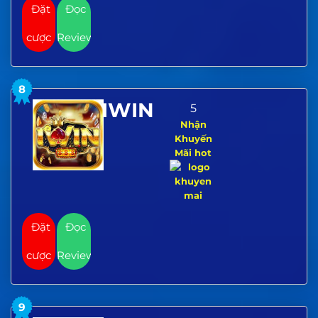
Đặt
Đọc
cược
Review
8
IWIN
5
Nhận
Khuyến
Mãi hot
Đặt
Đọc
cược
Review
9