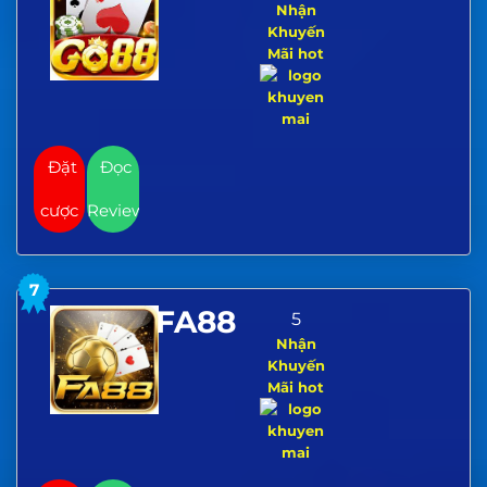
Nhận
Khuyến
Mãi hot
Đặt
Đọc
cược
Review
7
FA88
5
Nhận
Khuyến
Mãi hot