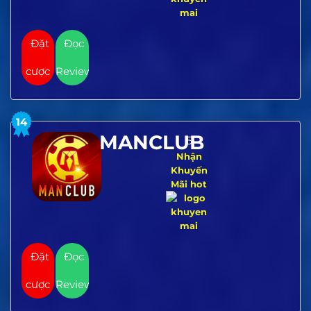
Đặt
Đọc
cược
Review
14
MANCLUB
5
Nhận
Khuyến
Mãi hot
Đặt
Đọc
cược
Review