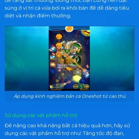
để tăng sát thương. Đồng thời, bạn cũng nên đặt
súng ở vị trí cá vừa bơi ra khỏi bàn để dễ dàng tiêu
diệt và nhận điểm thưởng.
Áp dụng kinh nghiệm bắn cá Oneshot từ cao thủ
Sử dụng các vật phẩm hỗ trợ
Để nâng cao khả năng bắt cá hiệu quả hơn, hãy sử
dụng các vật phẩm hỗ trợ như: Tăng tốc độ đạn,