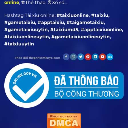
online
, ⚽Thể thao, ⏰Xổ số…
Hashtag Tài xỉu online:
#taixiuonline, #taixiu,
#gametaixiu, #apptaixiu, #taigametaixiu,
#gametaixiuuytin, #taixiumd5, #apptaixiuonline,
#taixiuonlineuytin, #gametaixiuonlineuytin,
#taixiuuytin
Theo dõi thepariscafenyc.com