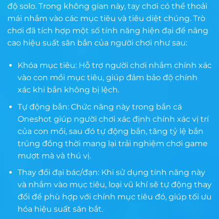
độ solo. Trong không gian này, tay chơi có thể thoải
mái nhắm vào các mục tiêu và tiêu diệt chúng. Trò
chơi đã tích hợp một số tính năng hiện đại để nâng
cao hiệu suất săn bắn của người chơi như sau:
Khóa mục tiêu: Hỗ trợ người chơi nhắm chính xác
vào con mồi mục tiêu, giúp đảm bảo độ chính
xác khi bắn không bị lệch.
Tự động bắn: Chức năng này trong bắn cá
Oneshot giúp người chơi xác định chính xác vị trí
của con mồi, sau đó tự động bắn, tăng tỷ lệ bắn
trúng đồng thời mang lại trải nghiệm chơi game
mượt mà và thú vị.
Thay đổi đại bác/đạn: Khi sử dụng tính năng này
và nhắm vào mục tiêu, loại vũ khí sẽ tự động thay
đổi để phù hợp với chính mục tiêu đó, giúp tối ưu
hóa hiệu suất săn bắt.