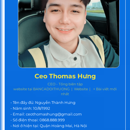
Ceo Thomas Hưng
CEO - Tổng biên tập
website
tại
BANCADOITHUONG
|
Website
|
+ Bài viết mới
nhất
- Tên đầy đủ: Nguyễn Thành Hưng
- Năm sinh: 10/8/1992
- Email:
ceothomashung@gmail.com
- Số điện thoại: 0868.888.999
- Nơi ở hiện tại: Quận Hoàng Mai, Hà Nội