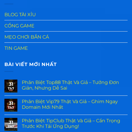
BLOG TÀI XỈU
CỔNG GAME
MẸO CHƠI BẮN CÁ
TIN GAME
BÀI VIẾT MỚI NHẤT
Phân Biệt Top88 Thật Và Giả – Tưởng Đơn
31
Giản, Nhưng Dễ Sai
Th7
Không
có
Phân Biệt Vip79 Thật Và Giả – Ghim Ngay
bình
31
luận
Domain Mới Nhất
Th7
ở
Phân
Không
Biệt
có
Phân Biệt TipClub Thật Và Giả – Cẩn Trọng
Top88
bình
31
Thật
luận
Trước Khi Tải Ứng Dụng!
Th7
Và
ở