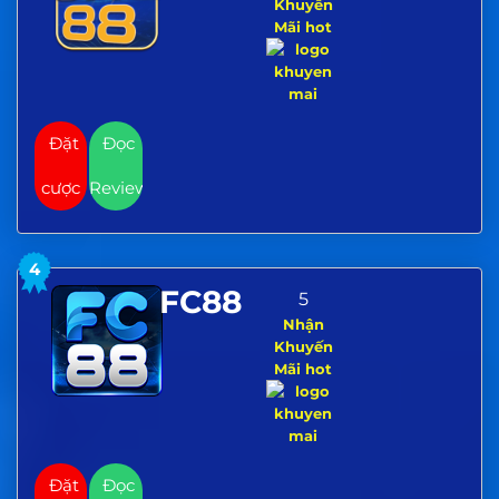
Khuyến
Mãi hot
Đặt
Đọc
cược
Review
4
FC88
5
Nhận
Khuyến
Mãi hot
Đặt
Đọc