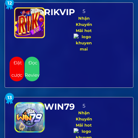
12
RIKVIP
5
Nhận
Khuyến
Mãi hot
Đặt
Đọc
cược
Review
13
WIN79
5
Nhận
Khuyến
Mãi hot