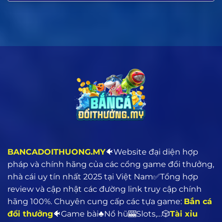
BANCADOITHUONG.MY
🐠Website đại diện hợp
pháp và chính hãng của các cổng game đổi thưởng,
nhà cái uy tín nhất 2025 tại Việt Nam✅Tổng hợp
review và cập nhật các đường link truy cập chính
hãng 100%. Chuyên cung cấp các tựa game:
Bắn cá
đổi thưởng
🐠Game bài♣️Nổ hũ🎰Slots,…🎲
Tài xỉu