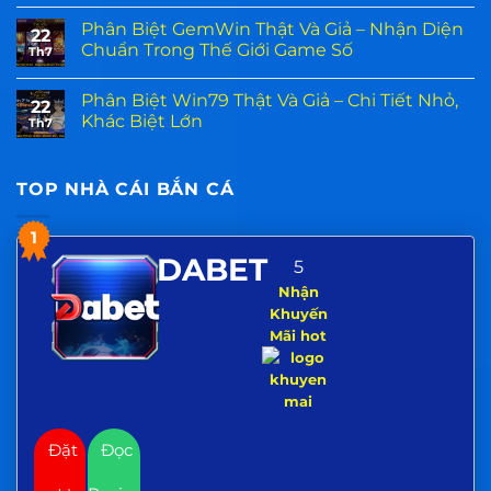
Giả
Phân
Không
–
Biệt
có
Phân Biệt GemWin Thật Và Giả – Nhận Diện
Tưởng
Vip79
bình
22
Đơn
Thật
luận
Chuẩn Trong Thế Giới Game Số
Th7
Giản,
Và
ở
Nhưng
Giả
Phân
Không
Dễ
–
Biệt
có
Phân Biệt Win79 Thật Và Giả – Chi Tiết Nhỏ,
Sai
Ghim
TipClub
bình
22
Ngay
Thật
luận
Khác Biệt Lớn
Th7
Domain
Và
ở
Mới
Giả
Phân
Không
Nhất
–
Biệt
có
Cẩn
GemWin
bình
TOP NHÀ CÁI BẮN CÁ
Trọng
Thật
luận
Trước
Và
ở
Khi
Giả
Phân
Tải
–
Biệt
1
Ứng
Nhận
Win79
DABET
Dụng!
Diện
Thật
5
Chuẩn
Và
Trong
Giả
Nhận
Thế
–
Khuyến
Giới
Chi
Game
Tiết
Mãi hot
Số
Nhỏ,
Khác
Biệt
Lớn
Đặt
Đọc