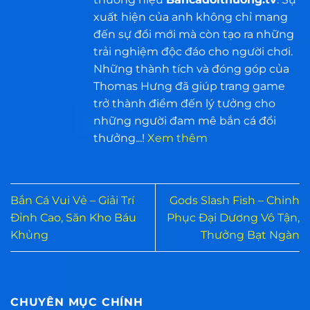
xuất hiện của anh không chỉ mang
đến sự đổi mới mà còn tạo ra những
trải nghiệm độc đáo cho người chơi.
Những thành tích và đóng góp của
Thomas Hưng đã giúp trang game
trở thành điểm đến lý tưởng cho
những người đam mê bắn cá đổi
thưởng
.
..!
Xem thêm
Bắn Cá Vui Vẻ – Giải Trí
Gods Slash Fish – Chinh
Đỉnh Cao, Săn Kho Báu
Phục Đại Dương Vô Tận,
Khủng
Thưởng Bạt Ngàn
CHUYÊN MỤC CHÍNH