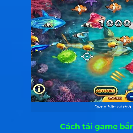
Game bắn cá tích 
Cách tải game bắn