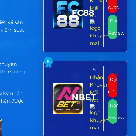
Khuyến
cược
Mãi
FC88
hot
Đọc
iết kế sản
 kiểm soát
Review
5
 chuyên
5
thị rõ ràng
Nhận
Đặt
Khuyến
cược
Mãi
g ký nhận
NBET
hot
 nhận được
Đọc
Review