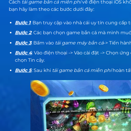
Cách
tải game bắn cá miễn phí
về điện thoại iOS k
bạn hãy làm theo các bước dưới đây:
Bước 1
: Bạn truy cập vào nhà cái uy tín cung cấp 
Bước 2
: Các bạn chọn game bắn cá mà mình muố
Bước 3
: Bấm vào
tải game máy bắn cá
-> Tiến hàn
Bước 4
: Vào điện thoại -> Vào cài đặt -> Chọn ứ
chọn Tin cậy.
Bước 5
: Sau khi
tải game bắn cá miễn phí
hoàn tấ