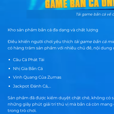
Tải game bắn cá về đ
Kho sản phẩm bắn cá đa dạng và chất lượng
Điều khiến người chơi yêu thích
tải game bắn cá mi
có hàng trăm sản phẩm với nhiều chủ đề, nội dung đa
Câu Cá Phát Tài
Nhị Gia Bắn Cá
Vinh Quang Của Zumas
Jackpot Đánh Cá,…
Sản phẩm đã được kiểm duyệt chặt chẽ, không có sai
những giây phút giải trí thú vị mà bắn cá còn mang
trong trò chơi.