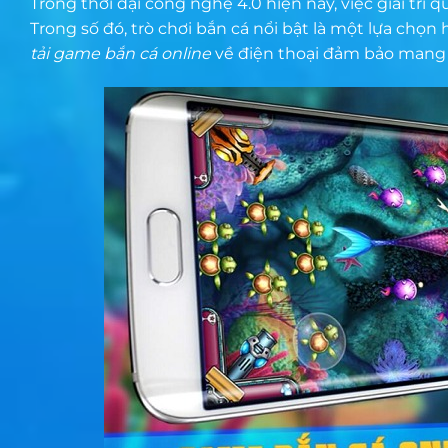
Trong thời đại công nghệ 4.0 hiện nay, việc giải tr
Trong số đó, trò chơi bắn cá nổi bật là một lựa chọ
tải game bắn cá online
về điện thoại đảm bảo mang lạ