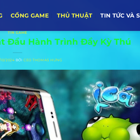
G
CỔNG GAME
THỦ THUẬT
TIN TỨC VÀ 
TIN GAME
ắt Đầu Hành Trình Đầy Kỳ Thú
/10/2024
BỞI
CEO THOMAS HƯNG