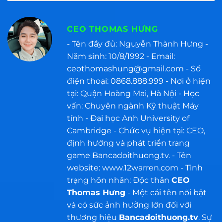
CEO THOMAS HƯNG
- Tên đầy đủ: Nguyễn Thành Hưng -
Năm sinh: 10/8/1992 - Email:
ceothomashung@gmail.com
- Số
điện thoại: 0868.888.999 - Nơi ở hiện
tại: Quận Hoàng Mai, Hà Nội - Học
vấn: Chuyên ngành Kỹ thuật Máy
tính - Đại học Anh University of
Cambridge - Chức vụ hiện tại: CEO,
định hướng và phát triển trang
game Bancadoithuong.tv. - Tên
website: www.12warren.com - Tình
trạng hôn nhân: Độc thân
CEO
Thomas Hưng
- Một cái tên nổi bật
và có sức ảnh hưởng lớn đối với
thương hiệu
Bancadoithuong.tv
. Sự