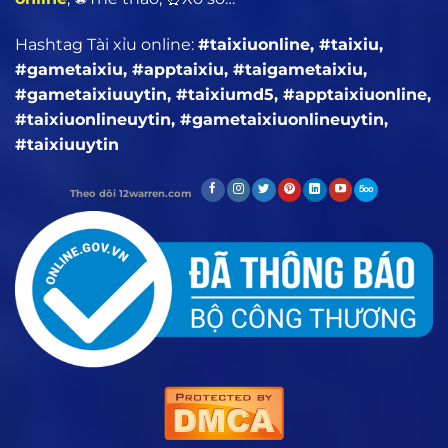
Hashtag Tài xỉu online:
#taixiuonline, #taixiu,
#gametaixiu, #apptaixiu, #taigametaixiu,
#gametaixiuuytin, #taixiumd5, #apptaixiuonline,
#taixiuonlineuytin, #gametaixiuonlineuytin,
#taixiuuytin
Theo dõi 12warren.com