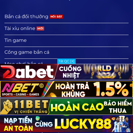
Bắn cá đổi thưởng
Tài xỉu online
Tin game
Cổng game bắn cá
Tắt QC [X]
Mẹo chơi bắn cá
Blog tài xỉu
Sitemap