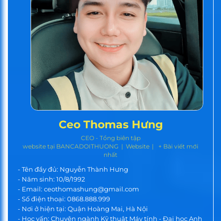
Ceo Thomas Hưng
CEO - Tổng biên tập
website
tại
BANCADOITHUONG
|
Website
|
+ Bài viết mới
nhất
- Tên đầy đủ: Nguyễn Thành Hưng
- Năm sinh: 10/8/1992
- Email:
ceothomashung@gmail.com
- Số điện thoại: 0868.888.999
- Nơi ở hiện tại: Quận Hoàng Mai, Hà Nội
- Học vấn: Chuyên ngành Kỹ thuật Máy tính - Đại học Anh