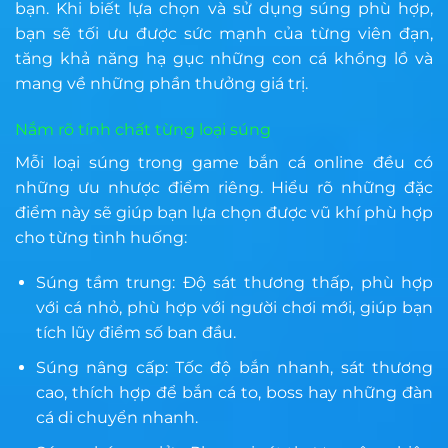
bạn. Khi biết lựa chọn và sử dụng súng phù hợp,
bạn sẽ tối ưu được sức mạnh của từng viên đạn,
tăng khả năng hạ gục những con cá khổng lồ và
mang về những phần thưởng giá trị.
Nắm rõ tính chất từng loại súng
Mỗi loại súng trong game bắn cá online đều có
những ưu nhược điểm riêng. Hiểu rõ những đặc
điểm này sẽ giúp bạn lựa chọn được vũ khí phù hợp
cho từng tình huống:
Súng tầm trung: Độ sát thương thấp, phù hợp
với cá nhỏ, phù hợp với người chơi mới, giúp bạn
tích lũy điểm số ban đầu.
Súng nâng cấp: Tốc độ bắn nhanh, sát thương
cao, thích hợp để bắn cá to, boss hay những đàn
cá di chuyển nhanh.