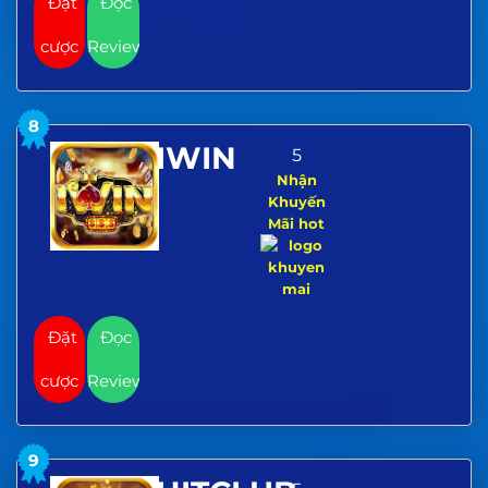
Đặt
Đọc
cược
Review
8
IWIN
5
Nhận
Khuyến
Mãi hot
Đặt
Đọc
cược
Review
9