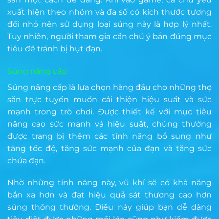
xuất hiện theo nhóm và đa số có kích thước tương
đối nhỏ nên sử dụng loại súng này là hợp lý nhất.
Tuy nhiên, người tham gia cần chú ý bắn đúng mục
tiêu để tránh bị hụt đạn.
Súng nâng cấp
Súng nâng cấp là lựa chọn hàng đầu cho những thợ
săn trực tuyến muốn cải thiện hiệu suất và sức
mạnh trong trò chơi. Được thiết kế với mục tiêu
nâng cao sức mạnh và hiệu suất, chúng thường
được trang bị thêm các tính năng bổ sung như
tăng tốc độ, tăng sức mạnh của đạn và tăng sức
chứa đạn.
Nhờ những tính năng này, vũ khí sẽ có khả năng
bắn xa hơn và đạt hiệu quả sát thương cao hơn
súng thông thường. Điều này giúp bạn dễ dàng