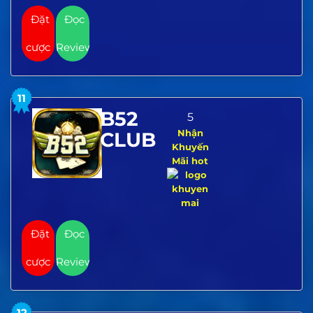
Đặt
Đọc
cược
Review
11
B52
5
Nhận
CLUB
Khuyến
Mãi hot
Đặt
Đọc
cược
Review
12