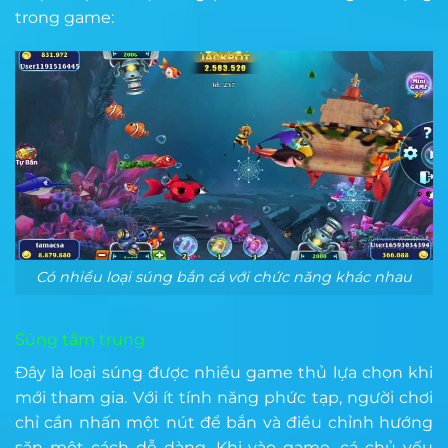
trong game:
Có nhiều loại súng bắn cá với chức năng khác nhau
Súng tầm trung
Đây là loại súng được nhiều game thủ lựa chọn khi
mới tham gia. Với ít tính năng phức tạp, người chơi
chỉ cần nhấn một nút để bắn và điều chỉnh hướng
săn một cách dễ dàng. Khi vào game, cá chủ yếu