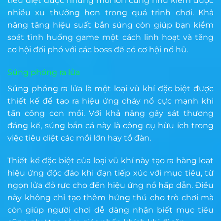
tiêu diệt được những mồi lớn cũng như kiếm được
nhiều xu thưởng hơn trong quá trình chơi. Khả
năng tăng hiệu suất bắn súng còn giúp bạn kiểm
soát tình huống game một cách linh hoạt và tăng
cơ hội đối phó với các boss để có cơ hội nổ hũ.
Súng phóng ra lửa
Súng phóng ra lửa là một loại vũ khí đặc biệt được
thiết kế để tạo ra hiệu ứng cháy nổ cực mạnh khi
tấn công con mồi. Với khả năng gây sát thương
đáng kể, súng bắn cá này là công cụ hữu ích trong
việc tiêu diệt các mồi lớn hay tổ đàn.
Thiết kế đặc biệt của loại vũ khí này tạo ra hàng loạt
hiệu ứng độc đáo khi đạn tiếp xúc với mục tiêu, từ
ngọn lửa đỏ rực cho đến hiệu ứng nổ hấp dẫn. Điều
này không chỉ tạo thêm hứng thú cho trò chơi mà
còn giúp người chơi dễ dàng nhận biết mục tiêu