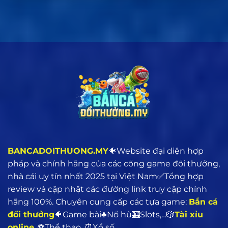
BANCADOITHUONG.MY
🐠Website đại diện hợp
pháp và chính hãng của các cổng game đổi thưởng,
nhà cái uy tín nhất 2025 tại Việt Nam✅Tổng hợp
review và cập nhật các đường link truy cập chính
hãng 100%. Chuyên cung cấp các tựa game:
Bắn cá
đổi thưởng
🐠Game bài♣️Nổ hũ🎰Slots,…🎲
Tài xỉu
online
, ⚽Thể thao, ⏰Xổ số…