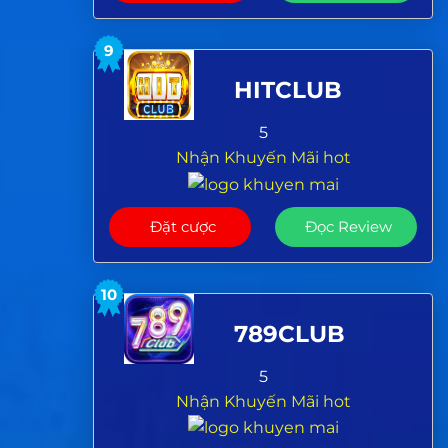
9
HITCLUB
5
Nhận Khuyến Mãi hot
Đặt cược
Đọc Review
10
789CLUB
5
Nhận Khuyến Mãi hot