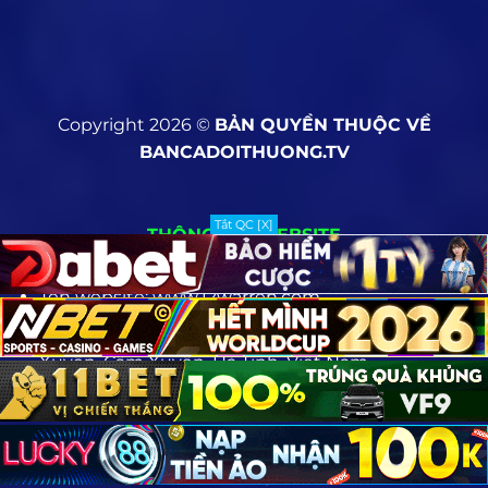
Copyright 2026 ©
BẢN QUYỀN THUỘC VỀ
BANCADOITHUONG.TV
Tắt QC [X]
THÔNG TIN WEBSITE
Tên website: www.12warren.com
Địa chỉ trụ sở chính: 117 Nguyễn Biên, TT. Cẩm
Xuyên, Cẩm Xuyên, Hà Tĩnh, Việt Nam
Email:
bancadoithuongmy@gmail.com
Hotline: + 84 989 776 999
Từ khoá bắn cá đổi thưởng được tìm kiếm nhiều