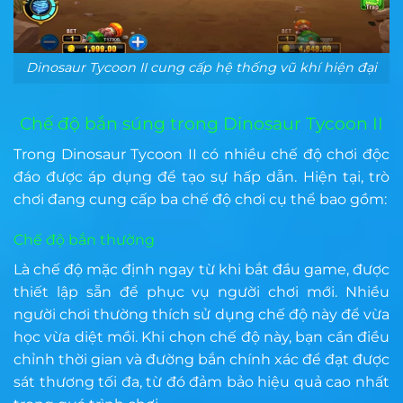
Dinosaur Tycoon II cung cấp hệ thống vũ khí hiện đại
Chế độ bắn súng trong Dinosaur Tycoon II
Trong Dinosaur Tycoon II có nhiều chế độ chơi độc
đáo được áp dụng để tạo sự hấp dẫn. Hiện tại, trò
chơi đang cung cấp ba chế độ chơi cụ thể bao gồm:
Chế độ bắn thường
Là chế độ mặc định ngay từ khi bắt đầu game, được
thiết lập sẵn để phục vụ người chơi mới. Nhiều
người chơi thường thích sử dụng chế độ này để vừa
học vừa diệt mồi. Khi chọn chế độ này, bạn cần điều
chỉnh thời gian và đường bắn chính xác để đạt được
sát thương tối đa, từ đó đảm bảo hiệu quả cao nhất