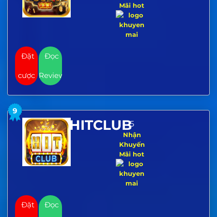
Mãi hot
Đặt
Đọc
cược
Review
9
HITCLUB
5
Nhận
Khuyến
Mãi hot
Đặt
Đọc