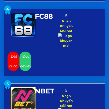
4
FC88
5
Nhận
Khuyến
Mãi hot
Đặt
Đọc
cược
Review
5
NBET
5
Nhận
Khuyến
Mãi hot