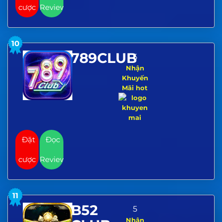
cược
Review
10
789CLUB
5
Nhận
Khuyến
Mãi hot
Đặt
Đọc
cược
Review
11
B52
5
Nhận