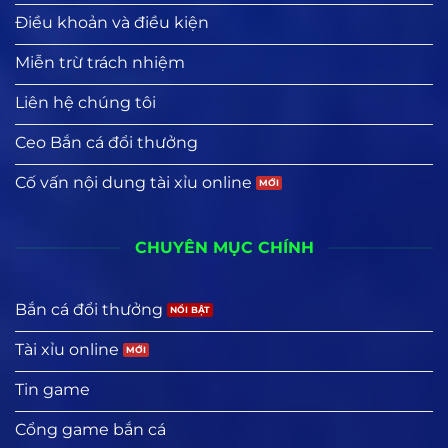
Điều khoản và điều kiện
Miễn trừ trách nhiệm
Liên hệ chúng tôi
Ceo Bắn cá đổi thưởng
Cố vấn nội dung tài xỉu online
CHUYÊN MỤC CHÍNH
Bắn cá đổi thưởng
Tài xỉu online
Tin game
Cổng game bắn cá