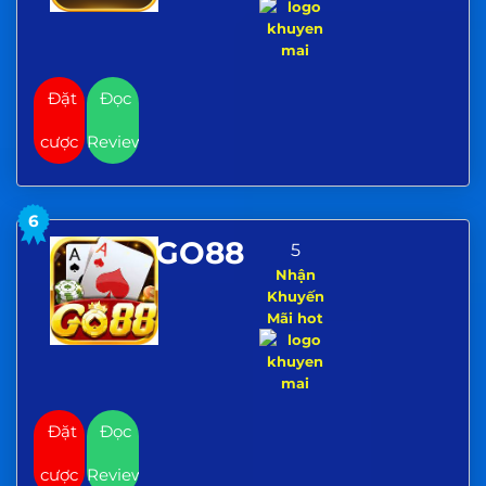
Đặt
Đọc
cược
Review
6
GO88
5
Nhận
Khuyến
Mãi hot
Đặt
Đọc
cược
Review