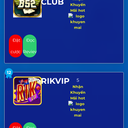
CLUB
Khuyến
Mãi hot
Đặt
Đọc
cược
Review
12
RIKVIP
5
Nhận
Khuyến
Mãi hot
Đặt
Đọc