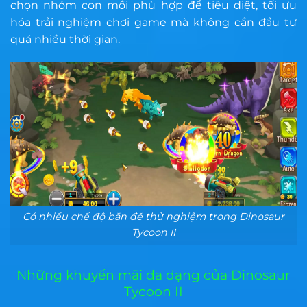
chọn nhóm con mồi phù hợp để tiêu diệt, tối ưu
hóa trải nghiệm chơi game mà không cần đầu tư
quá nhiều thời gian.
Có nhiều chế độ bắn để thử nghiệm trong Dinosaur
Tycoon II
Những khuyến mãi đa dạng của Dinosaur
Tycoon II