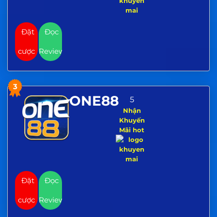
Đặt
Đọc
cược
Review
3
ONE88
5
Nhận
Khuyến
Mãi hot
Đặt
Đọc
cược
Review