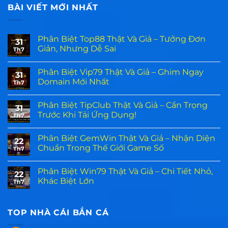
BÀI VIẾT MỚI NHẤT
Phân Biệt Top88 Thật Và Giả – Tưởng Đơn
31
Giản, Nhưng Dễ Sai
Th7
Không
có
Phân Biệt Vip79 Thật Và Giả – Ghim Ngay
bình
31
luận
Domain Mới Nhất
Th7
ở
Phân
Không
Biệt
có
Phân Biệt TipClub Thật Và Giả – Cẩn Trọng
Top88
bình
31
Thật
luận
Trước Khi Tải Ứng Dụng!
Th7
Và
ở
Giả
Phân
Không
–
Biệt
có
Phân Biệt GemWin Thật Và Giả – Nhận Diện
Tưởng
Vip79
bình
22
Đơn
Thật
luận
Chuẩn Trong Thế Giới Game Số
Th7
Giản,
Và
ở
Nhưng
Giả
Phân
Không
Dễ
–
Biệt
có
Phân Biệt Win79 Thật Và Giả – Chi Tiết Nhỏ,
Sai
Ghim
TipClub
bình
22
Ngay
Thật
luận
Khác Biệt Lớn
Th7
Domain
Và
ở
Mới
Giả
Phân
Không
Nhất
–
Biệt
có
Cẩn
GemWin
bình
TOP NHÀ CÁI BẮN CÁ
Trọng
Thật
luận
Trước
Và
ở
Khi
Giả
Phân