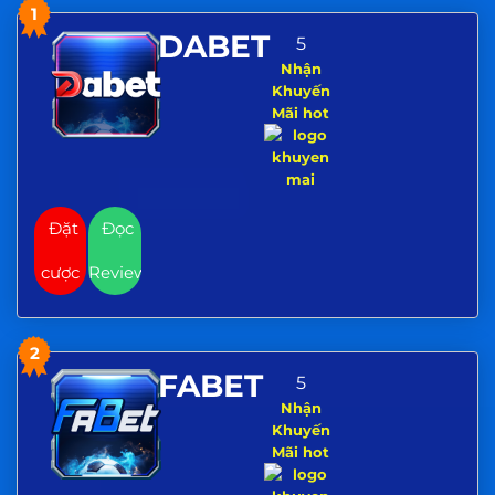
Tải
–
Biệt
1
Ứng
Nhận
Win79
DABET
Dụng!
Diện
Thật
5
Chuẩn
Và
Trong
Giả
Nhận
Thế
–
Khuyến
Giới
Chi
Game
Tiết
Mãi hot
Số
Nhỏ,
Khác
Biệt
Lớn
Đặt
Đọc
cược
Review
2
FABET
5
Nhận
Khuyến
Mãi hot