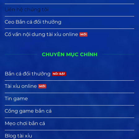
Liên hệ chúng tôi
Ceo Bắn cá đổi thưởng
Cố vấn nội dung tài xỉu online
CHUYÊN MỤC CHÍNH
Bắn cá đổi thưởng
Tài xỉu online
Tin game
Cổng game bắn cá
Mẹo chơi bắn cá
Blog tài xỉu