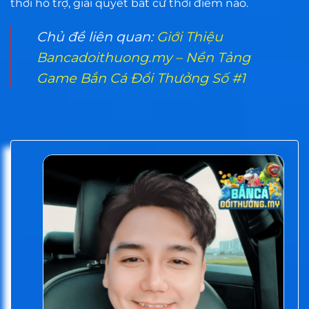
thời hỗ trợ, giải quyết bất cứ thời điểm nào.
Chủ đề liên quan:
Giới Thiệu
Bancadoithuong.my – Nền Tảng
Game Bắn Cá Đổi Thưởng Số #1