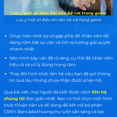
Lưu ý một số điều khi liên hệ với trang game
Chụp màn hình sự cố gặp phải để nhân viên dễ
dàng nắm bắt sự việc và tìm ra hướng giải quyết
nhanh nhất.
Nên trình bày vấn đề rõ ràng, cụ thể để nhân viên
hiểu rõ và xử lý đúng trọng tâm.
Thay đổi hình thức liên hệ nếu bạn đã gửi thông
tin quá lâu nhưng chưa nhận được phản hồi.
Qua bài viết, mọi người đã biết được cách
liên hệ
chúng tôi
đơn giản nhất. Bạn có thể chọn một hình
thức thuận tiện và dễ dàng để kết nối bộ phận
CSKH. Bancadoithuong.my luôn sẵn sàng và kịp