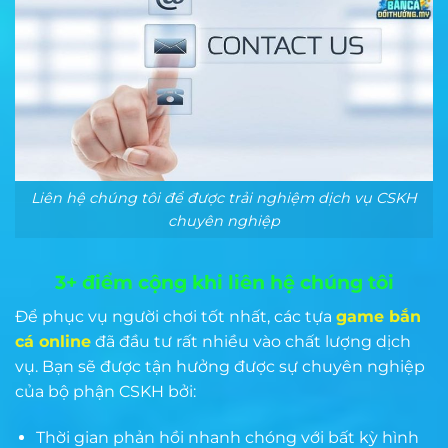
Liên hệ chúng tôi để được trải nghiệm dịch vụ CSKH
chuyên nghiệp
3+ điểm cộng khi liên hệ chúng tôi
Để phục vụ người chơi tốt nhất, các tựa
game bắn
cá online
đã đầu tư rất nhiều vào chất lượng dịch
vụ. Bạn sẽ được tận hưởng được sự chuyên nghiệp
của bộ phận CSKH bởi:
Thời gian phản hồi nhanh chóng với bất kỳ hình