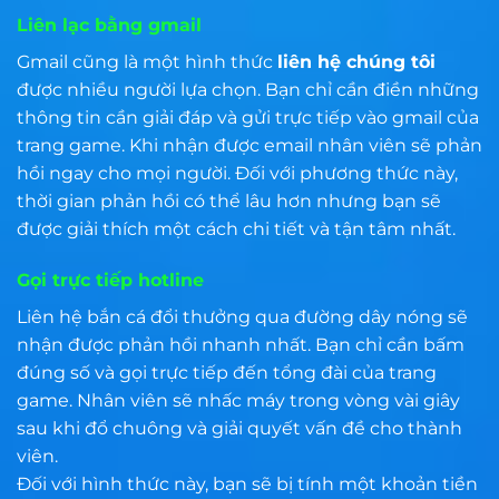
Liên lạc bằng gmail
Gmail cũng là một hình thức
liên hệ chúng tôi
được nhiều người lựa chọn. Bạn chỉ cần điền những
thông tin cần giải đáp và gửi trực tiếp vào gmail của
trang game. Khi nhận được email nhân viên sẽ phản
hồi ngay cho mọi người. Đối với phương thức này,
thời gian phản hồi có thể lâu hơn nhưng bạn sẽ
được giải thích một cách chi tiết và tận tâm nhất.
Gọi trực tiếp hotline
Liên hệ bắn cá đổi thưởng qua đường dây nóng sẽ
nhận được phản hồi nhanh nhất. Bạn chỉ cần bấm
đúng số và gọi trực tiếp đến tổng đài của trang
game. Nhân viên sẽ nhấc máy trong vòng vài giây
sau khi đổ chuông và giải quyết vấn đề cho thành
viên.
Đối với hình thức này, bạn sẽ bị tính một khoản tiền