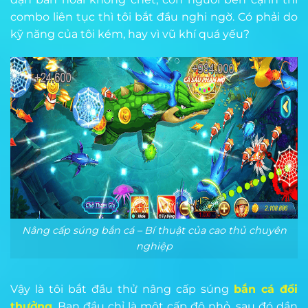
combo liên tục thì tôi bắt đầu nghi ngờ. Có phải do
kỹ năng của tôi kém, hay vì vũ khí quá yếu?
Nâng cấp súng bắn cá – Bí thuật của cao thủ chuyên
nghiệp
Vậy là tôi bắt đầu thử nâng cấp súng
bắn cá đổi
thưởng
. Ban đầu chỉ là một cấp độ nhỏ, sau đó dần