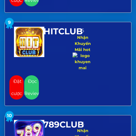
cược
Review
9
HITCLUB
5
Nhận
Khuyến
Mãi hot
Đặt
Đọc
cược
Review
10
789CLUB
5
Nhận