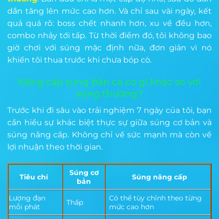
dần tăng lên mức cao hơn. Và chỉ sau vài ngày, kết
quả quá rõ: boss chết nhanh hơn, xu về đều hơn,
combo nhảy tới tấp. Từ thời điểm đó, tôi không bao
giờ chơi với súng mặc định nữa, đơn giản vì nó
khiến tôi thua trước khi chưa bóp cò.
Nâng cấp súng bắn cá có gì khác so với
súng thường?
Trước khi đi sâu vào trải nghiệm 7 ngày của tôi, bạn
cần hiểu sự khác biệt thực sự giữa súng cơ bản và
súng nâng cấp. Không chỉ về sức mạnh mà còn về
lợi nhuận theo thời gian.
Súng cơ
Tiêu chí
Súng nâng cấp
bản
Lượng đạn
Có thể tùy chỉnh theo từng
Thấp
mỗi phát
mức cao hơn