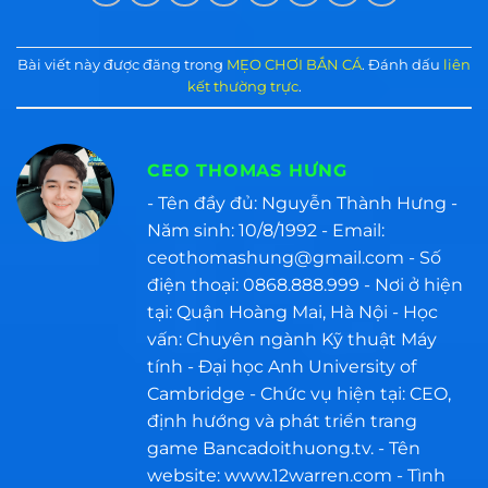
Bài viết này được đăng trong
MẸO CHƠI BẮN CÁ
. Đánh dấu
liên
kết thường trực
.
CEO THOMAS HƯNG
- Tên đầy đủ: Nguyễn Thành Hưng -
Năm sinh: 10/8/1992 - Email:
ceothomashung@gmail.com
- Số
điện thoại: 0868.888.999 - Nơi ở hiện
tại: Quận Hoàng Mai, Hà Nội - Học
vấn: Chuyên ngành Kỹ thuật Máy
tính - Đại học Anh University of
Cambridge - Chức vụ hiện tại: CEO,
định hướng và phát triển trang
game Bancadoithuong.tv. - Tên
website: www.12warren.com - Tình