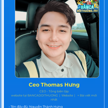
Ceo Thomas Hưng
CEO - Tổng biên tập
website
tại
BANCADOITHUONG
|
Website
|
+ Bài viết mới
nhất
- Tên đầy đủ: Nguyễn Thành Hưng