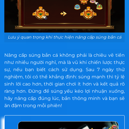
Lưu ý quan trọng khi thực hiện nâng cấp súng bắn cá
Nâng cấp súng bắn cá không phải là chiêu vẽ tiền
như nhiều người nghĩ, mà là vũ khí chiến lược thực
sự, nếu bạn biết cách sử dụng. Sau 7 ngày thử
nghiệm, tôi có thể khẳng định: súng mạnh thì tỷ lệ
sinh lời cao hơn, thời gian chơi ít hơn và kết quả rõ
ràng hơn. Đừng để súng yếu kéo lợi nhuận xuống,
hãy nâng cấp đúng lúc, bắn thông minh và bạn sẽ
ăn đậm trong mỗi phiên!