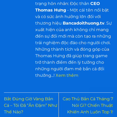
trạng hôn nhân: Độc thân
CEO
Thomas Hưng
- Một cái tên nổi bật
và có sức ảnh hưởng lớn đối với
thương hiệu
Bancadoithuong.tv
. Sự
xuất hiện của anh không chỉ mang
đến sự đổi mới mà còn tạo ra những
trải nghiệm độc đáo cho người chơi.
Những thành tích và đóng góp của
Thomas Hưng đã giúp trang game
trở thành điểm đến lý tưởng cho
những người đam mê bắn cá đổi
thưởng
.
..!
Xem thêm
Bắt Đúng Giờ Vàng Bắn
Cao Thủ Bắn Cá Tháng 7
Cá – Tôi Đã “Ăn Đậm” Như
Nói Gì? Chiến Thuật
Thế Nào?
Khiến Anh Luôn Top 1!