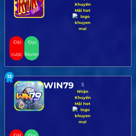
Khuyến
Mãi hot
Đặt
Đọc
cược
Review
13
WIN79
5
Nhận
Khuyến
Mãi hot
Đặt
Đọc