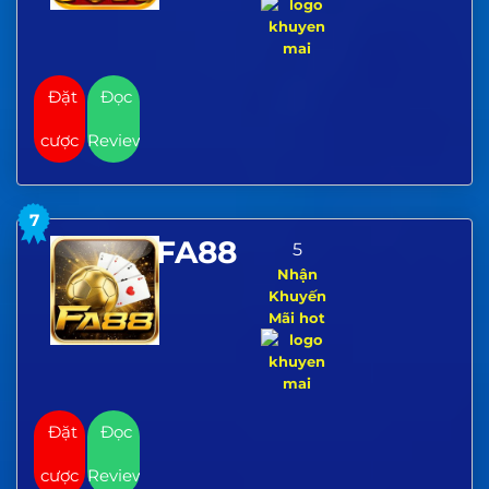
Đặt
Đọc
cược
Review
7
FA88
5
Nhận
Khuyến
Mãi hot
Đặt
Đọc
cược
Review