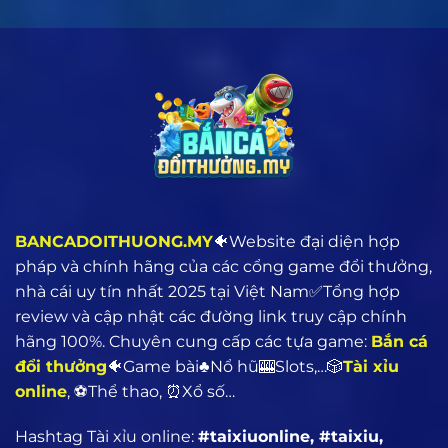
BANCADOITHUONG.MY
🐠Website đại diện hợp
pháp và chính hãng của các cổng game đổi thưởng,
nhà cái uy tín nhất 2025 tại Việt Nam✅Tổng hợp
review và cập nhật các đường link truy cập chính
hãng 100%. Chuyên cung cấp các tựa game:
Bắn cá
đổi thưởng
🐠Game bài♣️Nổ hũ🎰Slots,…🎲
Tài xỉu
online
, ⚽Thể thao, ⏰Xổ số…
Hashtag Tài xỉu online:
#taixiuonline, #taixiu,