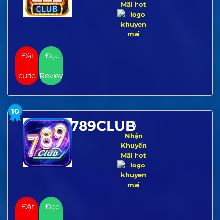
Mãi hot
Đặt
Đọc
cược
Review
10
789CLUB
5
Nhận
Khuyến
Mãi hot
Đặt
Đọc