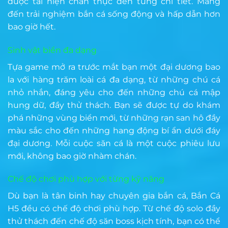
được tái hiện chân thực đến từng chi tiết. Mang
đến trải nghiệm bắn cá sống động và hấp dẫn hơn
bao giờ hết.
Sinh vật biển đa dạng
Tựa game mở ra trước mắt bạn một đại dương bao
la với hàng trăm loài cá đa dạng, từ những chú cá
nhỏ nhắn, đáng yêu cho đến những chú cá mập
hung dữ, đầy thử thách. Bạn sẽ được tự do khám
phá những vùng biển mới, từ những rạn san hô đầy
màu sắc cho đến những hang động bí ẩn dưới đáy
đại dương. Mỗi cuộc săn cá là một cuộc phiêu lưu
mới, không bao giờ nhàm chán.
Chế độ chơi phù hợp với từng kỹ năng
Dù bạn là tân binh hay chuyên gia bắn cá, Bắn Cá
H5 đều có chế độ chơi phù hợp. Từ chế độ solo đầy
thử thách đến chế độ săn boss kịch tính, bạn có thể