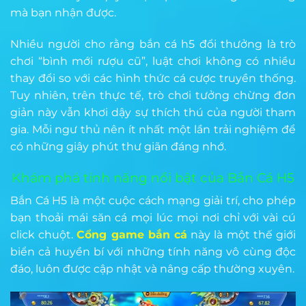
mà bạn nhận được.
Nhiều người cho rằng bắn cá h5 đổi thưởng là trò
chơi “bình mới rượu cũ”, luật chơi không có nhiều
thay đổi so với các hình thức cá cược truyền thống.
Tuy nhiên, trên thực tế, trò chơi tưởng chừng đơn
giản này vẫn khơi dậy sự thích thú của người tham
gia. Mỗi ngư thủ nên ít nhất một lần trải nghiệm để
có những giây phút thư giãn đáng nhớ.
Khám phá tính năng nổi bật của Bắn Cá H5
Bắn Cá H5 là một cuộc cách mạng giải trí, cho phép
bạn thoải mái săn cá mọi lúc mọi nơi chỉ với vài cú
click chuột.
Cổng game bắn cá
này là một thế giới
biển cả huyền bí với những tính năng vô cùng độc
đáo, luôn được cập nhật và nâng cấp thường xuyên.