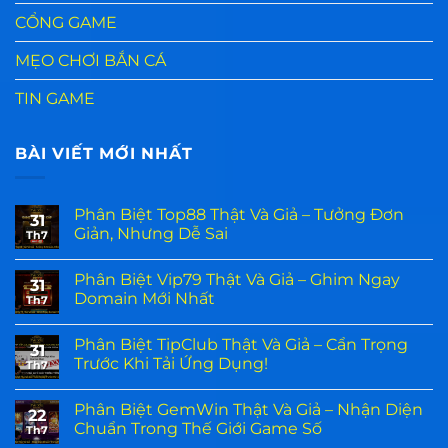
CỔNG GAME
MẸO CHƠI BẮN CÁ
TIN GAME
BÀI VIẾT MỚI NHẤT
Phân Biệt Top88 Thật Và Giả – Tưởng Đơn
31
Giản, Nhưng Dễ Sai
Th7
Không
có
Phân Biệt Vip79 Thật Và Giả – Ghim Ngay
bình
31
luận
Domain Mới Nhất
Th7
ở
Phân
Không
Biệt
có
Phân Biệt TipClub Thật Và Giả – Cẩn Trọng
Top88
bình
31
Thật
luận
Trước Khi Tải Ứng Dụng!
Th7
Và
ở
Giả
Phân
Không
–
Biệt
có
Phân Biệt GemWin Thật Và Giả – Nhận Diện
Tưởng
Vip79
bình
22
Đơn
Thật
luận
Chuẩn Trong Thế Giới Game Số
Th7
Giản,
Và
ở