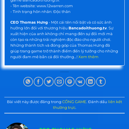
- Tên website: www.12warren.com
- Tình trạng hôn nhân: Độc thân
CEO Thomas Hưng
- Một cái tên nổi bật và có sức ảnh
hưởng lớn đối với thương hiệu
Bancadoithuong.tv
. Sự
xuất hiện của anh không chỉ mang đến sự đổi mới mà
còn tạo ra những trải nghiệm độc đáo cho người chơi.
Những thành tích và đóng góp của Thomas Hưng đã
giúp trang game trở thành điểm đến lý tưởng cho những
người đam mê bắn cá đổi thưởng
.
..!
Xem thêm
Bài viết này được đăng trong
CỔNG GAME
. Đánh dấu
liên kết
thường trực
.