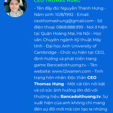
CEO THOMAS HƯNG
- Tên đầy đủ: Nguyễn Thành Hưng -
Năm sinh: 10/8/1992 - Email:
ceothomashung@gmail.com
- Số
điện thoại: 0868.888.999 - Nơi ở hiện
tại: Quận Hoàng Mai, Hà Nội - Học
vấn: Chuyên ngành Kỹ thuật Máy
tính - Đại học Anh University of
Cambridge - Chức vụ hiện tại: CEO,
định hướng và phát triển trang
game Bancadoithuong.tv. - Tên
website: www.12warren.com - Tình
trạng hôn nhân: Độc thân
CEO
Thomas Hưng
- Một cái tên nổi bật
và có sức ảnh hưởng lớn đối với
thương hiệu
Bancadoithuong.tv
. Sự
xuất hiện của anh không chỉ mang
đến sự đổi mới mà còn tạo ra những