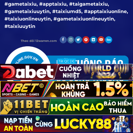
#gametaixiu, #apptaixiu, #taigametaixiu,
#gametaixiuuytin, #taixiumd5, #apptaixiuonline,
#taixiuonlineuytin, #gametaixiuonlineuytin,
#taixiuuytin
Theo dõi 12warren.com
Tắt QC [X]
VỀ CHÚNG TÔI