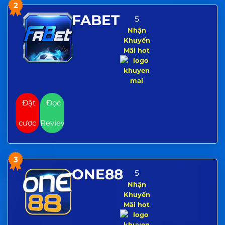
2
FABET
5
Nhận
Khuyến
Mãi hot
Đặt
Đọc
cược
Review
3
ONE88
5
Nhận
Khuyến
Mãi hot