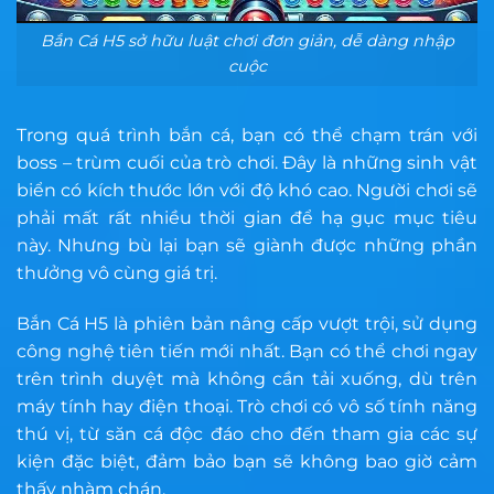
Bắn Cá H5 sở hữu luật chơi đơn giản, dễ dàng nhập
cuộc
Trong quá trình bắn cá, bạn có thể chạm trán với
boss – trùm cuối của trò chơi. Đây là những sinh vật
biển có kích thước lớn với độ khó cao. Người chơi sẽ
phải mất rất nhiều thời gian để hạ gục mục tiêu
này. Nhưng bù lại bạn sẽ giành được những phần
thưởng vô cùng giá trị.
Bắn Cá H5 là phiên bản nâng cấp vượt trội, sử dụng
công nghệ tiên tiến mới nhất. Bạn có thể chơi ngay
trên trình duyệt mà không cần tải xuống, dù trên
máy tính hay điện thoại. Trò chơi có vô số tính năng
thú vị, từ săn cá độc đáo cho đến tham gia các sự
kiện đặc biệt, đảm bảo bạn sẽ không bao giờ cảm
thấy nhàm chán.