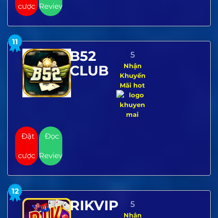
cược
Review
11
B52
5
Nhận
CLUB
Khuyến
Mãi hot
Đặt
Đọc
cược
Review
12
RIKVIP
5
Nhận