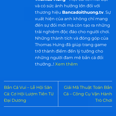
và có sức ảnh hưởng lớn đối với
thương hiệu
Bancadoithuong.tv
. Sự
xuất hiện của anh không chỉ mang
đến sự đổi mới mà còn tạo ra những
trải nghiệm độc đáo cho người chơi.
Những thành tích và đóng góp của
Thomas Hưng đã giúp trang game
trở thành điểm đến lý tưởng cho
những người đam mê bắn cá đổi
thưởng
.
..!
Xem thêm
Bắn Cá Vui – Lễ Hội Săn
Giải Mã Thuật Toán Bắn
Cá: Cơ Hội Lượm Tiền Từ
Cá – Công Cụ Vận Hành
Đại Dương
Trò Chơi