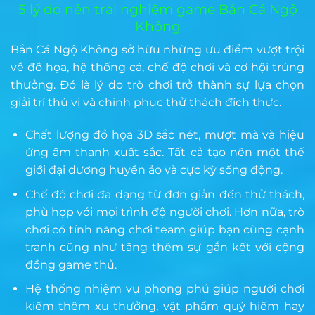
5 lý do nên trải nghiệm game Bắn Cá Ngộ
Không
Bắn Cá Ngộ Không sở hữu những ưu điểm vượt trội
về đồ họa, hệ thống cá, chế độ chơi và cơ hội trúng
thưởng. Đó là lý do trò chơi trở thành sự lựa chọn
giải trí thú vị và chinh phục thử thách đích thực.
Chất lượng đồ họa 3D sắc nét, mượt mà và hiệu
ứng âm thanh xuất sắc. Tất cả tạo nên một thế
giới đại dương huyền ảo và cực kỳ sống động.
Chế độ chơi đa dạng từ đơn giản đến thử thách,
phù hợp với mọi trình độ người chơi. Hơn nữa, trò
chơi có tính năng chơi team giúp bạn cùng cạnh
tranh cũng như tăng thêm sự gắn kết với cộng
đồng game thủ.
Hệ thống nhiệm vụ phong phú giúp người chơi
kiếm thêm xu thưởng, vật phẩm quý hiếm hay