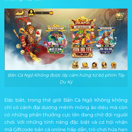
Bắn Cá Ngộ Không được lấy cảm hứng từ bộ phim Tây
Du Ký
Đặc biệt, trong thế giới Bắn Cá Ngộ Không không
chỉ có cảnh đại dương mênh mông ảo diệu mà còn
có những phần thưởng cực lớn đang chờ đợi người
chơi. Với những tính năng đặc biệt và cơ hội nhận
mã Giftcode bắn cá online hấp dẫn, trò chơi hứa hẹn