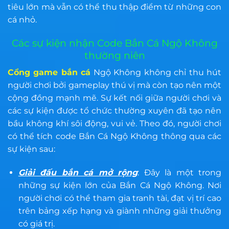
tiêu lớn mà vẫn có thể thu thập điểm từ những con
cá nhỏ.
Các sự kiện nhận Code Bắn Cá Ngộ Không
thường niên
Cổng game bắn cá
Ngộ Không không chỉ thu hút
người chơi bởi gameplay thú vị mà còn tạo nên một
cộng đồng mạnh mẽ. Sự kết nối giữa người chơi và
các sự kiện được tổ chức thường xuyên đã tạo nên
bầu không khí sôi động, vui vẻ. Theo đó, người chơi
có thể tích code Bắn Cá Ngộ Không thông qua các
sự kiện sau:
Giải đấu bắn cá mở rộng
: Đây là một trong
những sự kiện lớn của Bắn Cá Ngộ Không. Nơi
người chơi có thể tham gia tranh tài, đạt vị trí cao
trên bảng xếp hạng và giành những giải thưởng
có giá trị.