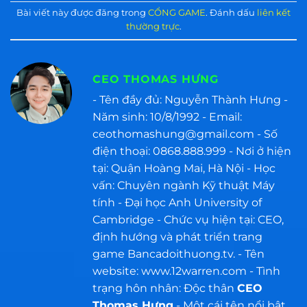
Bài viết này được đăng trong
CỔNG GAME
. Đánh dấu
liên kết
thường trực
.
CEO THOMAS HƯNG
- Tên đầy đủ: Nguyễn Thành Hưng -
Năm sinh: 10/8/1992 - Email:
ceothomashung@gmail.com
- Số
điện thoại: 0868.888.999 - Nơi ở hiện
tại: Quận Hoàng Mai, Hà Nội - Học
vấn: Chuyên ngành Kỹ thuật Máy
tính - Đại học Anh University of
Cambridge - Chức vụ hiện tại: CEO,
định hướng và phát triển trang
game Bancadoithuong.tv. - Tên
website: www.12warren.com - Tình
trạng hôn nhân: Độc thân
CEO
Thomas Hưng
- Một cái tên nổi bật