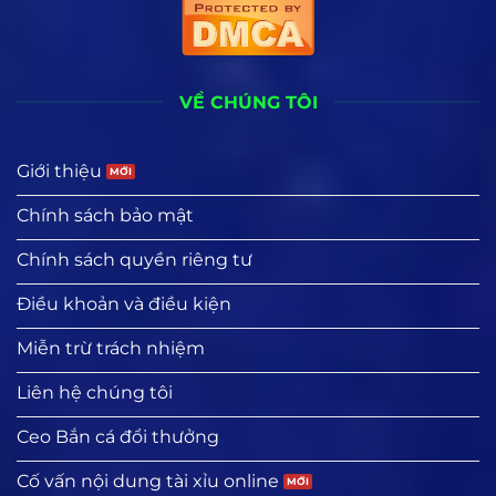
VỀ CHÚNG TÔI
Giới thiệu
Chính sách bảo mật
Chính sách quyền riêng tư
Điều khoản và điều kiện
Miễn trừ trách nhiệm
Liên hệ chúng tôi
Ceo Bắn cá đổi thưởng
Cố vấn nội dung tài xỉu online