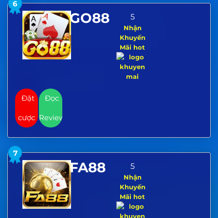
6
GO88
5
Nhận
Khuyến
Mãi hot
Đặt
Đọc
cược
Review
7
FA88
5
Nhận
Khuyến
Mãi hot