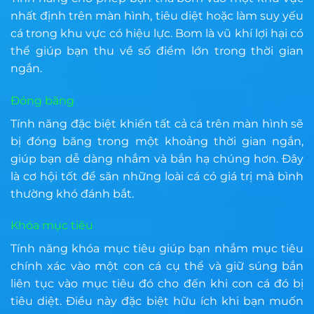
nhất định trên màn hình, tiêu diệt hoặc làm suy yếu
cá trong khu vực có hiệu lực. Bom là vũ khí lợi hại có
thể giúp bạn thu về số điểm lớn trong thời gian
ngắn.
Đóng băng
Tính năng đặc biệt khiến tất cả cá trên màn hình sẽ
bị đóng băng trong một khoảng thời gian ngắn,
giúp bạn dễ dàng nhắm và bắn hạ chúng hơn. Đây
là cơ hội tốt để săn những loài cá có giá trị mà bình
thường khó đánh bắt.
Khóa mục tiêu
Tính năng khóa mục tiêu giúp bạn nhắm mục tiêu
chính xác vào một con cá cụ thể và giữ súng bắn
liên tục vào mục tiêu đó cho đến khi con cá đó bị
tiêu diệt. Điều này đặc biệt hữu ích khi bạn muốn