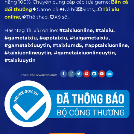
hãng 100%. Chuyên cung cấp các tựa game:
Bắn cá
đổi thưởng
🐠Game bài♣️Nổ hũ🎰Slots,…🎲
Tài xỉu
online
, ⚽Thể thao, ⏰Xổ số…
Hashtag Tài xỉu online:
#taixiuonline, #taixiu,
#gametaixiu, #apptaixiu, #taigametaixiu,
#gametaixiuuytin, #taixiumd5, #apptaixiuonline,
#taixiuonlineuytin, #gametaixiuonlineuytin,
#taixiuuytin
Theo dõi 12warren.com