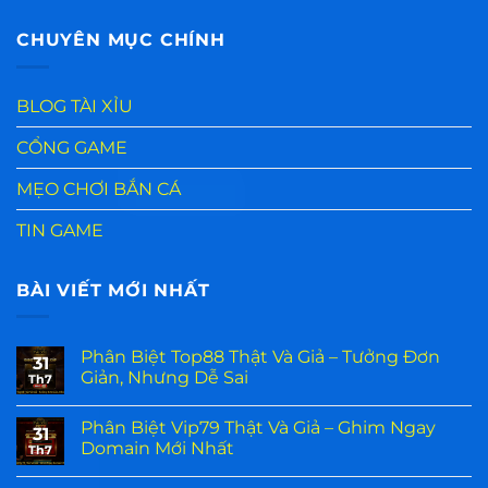
CHUYÊN MỤC CHÍNH
BLOG TÀI XỈU
CỔNG GAME
MẸO CHƠI BẮN CÁ
TIN GAME
BÀI VIẾT MỚI NHẤT
Phân Biệt Top88 Thật Và Giả – Tưởng Đơn
31
Giản, Nhưng Dễ Sai
Th7
Không
có
Phân Biệt Vip79 Thật Và Giả – Ghim Ngay
bình
31
luận
Domain Mới Nhất
Th7
ở
Phân
Không
Biệt
có