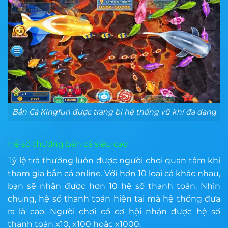
Bắn Cá Kingfun được trang bị hệ thống vũ khí đa dạng
Hệ số thưởng bắn cá siêu cao
Tỷ lệ trả thưởng luôn được người chơi quan tâm khi
tham gia bắn cá online. Với hơn 10 loại cá khác nhau,
bạn sẽ nhận được hơn 10 hệ số thanh toán. Nhìn
chung, hệ số thanh toán hiện tại mà hệ thống đưa
ra là cao. Người chơi có cơ hội nhận được hệ số
thanh toán x10, x100 hoặc x1000.