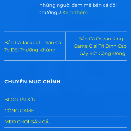
những người đam mê bắn cá đổi
thưởng
.
..!
Xem thêm
Bắn Cá Ocean King –
Bắn Cá Jackpot – Săn Cá
Game Giải Trí Đỉnh Cao
To Đổi Thưởng Khủng
Gây Sốt Cộng Đồng
CHUYÊN MỤC CHÍNH
BLOG TÀI XỈU
CỔNG GAME
MẸO CHƠI BẮN CÁ