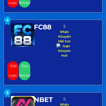
cược
Review
4
FC88
5
Nhận
Khuyến
Mãi hot
Đặt
Đọc
cược
Review
5
NBET
5
Nhận