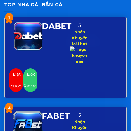
Cẩn
GemWin
bình
TOP NHÀ CÁI BẮN CÁ
Trọng
Thật
luận
Trước
Và
ở
Khi
Giả
Phân
Tải
–
Biệt
1
Ứng
Nhận
Win79
DABET
Dụng!
Diện
Thật
5
Chuẩn
Và
Trong
Giả
Nhận
Thế
–
Khuyến
Giới
Chi
Game
Tiết
Mãi hot
Số
Nhỏ,
Khác
Biệt
Lớn
Đặt
Đọc
cược
Review
2
FABET
5
Nhận
Khuyến