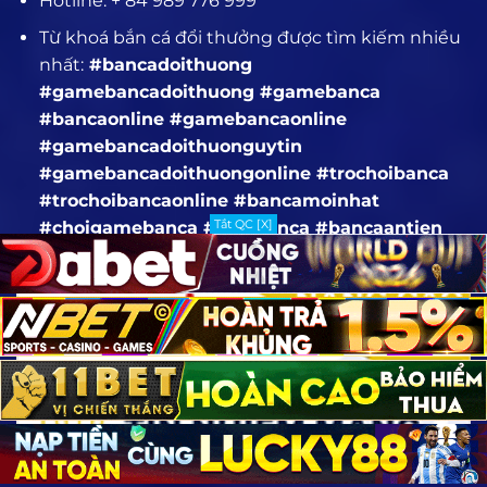
Hotline: + 84 989 776 999
Từ khoá bắn cá đổi thưởng được tìm kiếm nhiều
nhất:
#bancadoithuong
#gamebancadoithuong #gamebanca
#bancaonline #gamebancaonline
#gamebancadoithuonguytin
#gamebancadoithuongonline #trochoibanca
#trochoibancaonline #bancamoinhat
Tắt QC [X]
#choigamebanca #choibanca
#bancaantien