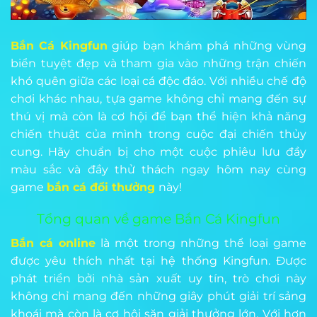
Bắn Cá Kingfun
giúp bạn khám phá những vùng
biển tuyệt đẹp và tham gia vào những trận chiến
khó quên giữa các loại cá độc đáo. Với nhiều chế độ
chơi khác nhau, tựa game không chỉ mang đến sự
thú vị mà còn là cơ hội để bạn thể hiện khả năng
chiến thuật của mình trong cuộc đại chiến thủy
cung. Hãy chuẩn bị cho một cuộc phiêu lưu đầy
màu sắc và đầy thử thách ngay hôm nay cùng
game
bắn cá đổi thưởng
này!
Tổng quan về game Bắn Cá Kingfun
Bắn cá online
là một trong những thể loại game
được yêu thích nhất tại hệ thống Kingfun. Được
phát triển bởi nhà sản xuất uy tín, trò chơi này
không chỉ mang đến những giây phút giải trí sảng
khoái mà còn là cơ hội săn giải thưởng lớn. Với hơn