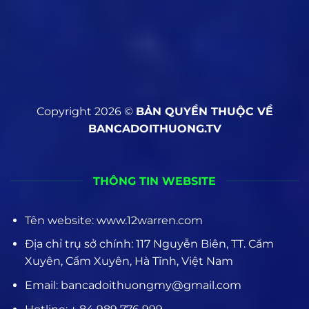
Copyright 2026 ©
BẢN QUYỀN THUỘC VỀ
BANCADOITHUONG.TV
THÔNG TIN WEBSITE
Tên website: www.12warren.com
Địa chỉ trụ sở chính: 117 Nguyễn Biên, TT. Cẩm
Xuyên, Cẩm Xuyên, Hà Tĩnh, Việt Nam
Email:
bancadoithuongmy@gmail.com