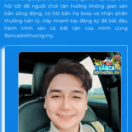
hội tốt để người chơi tận hưởng không gian săn
bắn sống động, cơ hội bắn hạ boss và nhận phần
thưởng tiền tỷ. Hãy nhanh tay đăng ký để bắt đầu
hành trình săn cá bất tận của mình cùng
Bancadoithuong.my.