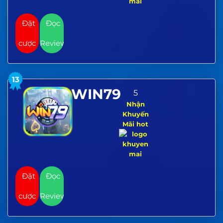
Đặt
Đọc
cược
Review
13
WIN79
5
Nhận
Khuyến
Mãi hot
Đặt
Đọc
cược
Review