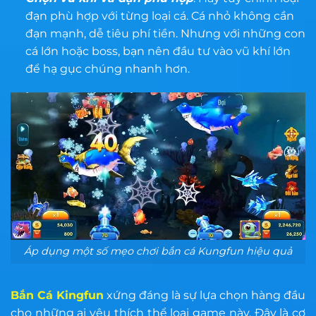
đạn phù hợp với từng loại cá. Cá nhỏ không cần
đạn mạnh, dễ tiêu phí tiền. Nhưng với những con
cá lớn hoặc boss, bạn nên đầu tư vào vũ khí lớn
để hạ gục chúng nhanh hơn.
Áp dụng một số mẹo chơi bắn cá Kungfun hiệu quả
Bắn Cá Kingfun
xứng đáng là sự lựa chọn hàng đầu
cho những ai yêu thích thể loại game này. Đây là cơ