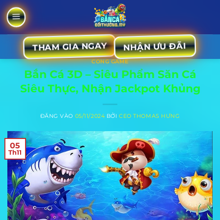
Bỏ
qua
nội
dung
THAM GIA NGAY
NHẬN ƯU ĐÃI
CỔNG GAME
Bắn Cá 3D – Siêu Phẩm Săn Cá
Siêu Thực, Nhận Jackpot Khủng
ĐĂNG VÀO
05/11/2024
BỞI
CEO THOMAS HƯNG
05
Th11