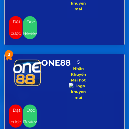
Đặt
Đọc
cược
Review
3
ONE88
5
Nhận
Khuyến
Mãi hot
Đặt
Đọc
cược
Review