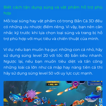
Biết cách tận dụng súng và vật phẩm hỗ trợ phù
hợp
Mỗi loại súng hay vật phẩm có trong Bắn Cá 3D đều
có những ưu nhược điểm riêng. Vì vậy, bạn nên cân
nhắc kỹ trước khi lựa chọn loại súng và trang bị hỗ
trợ phù hợp với mục tiêu và chiến thuật của mình.
Ví dụ: nếu bạn muốn hạ gục những con cá nhỏ, hãy
sử dụng súng level 20 với tốc độ bắn siêu nhanh.
Ngược lại, nếu bạn muốn tiêu diệt và tấn công
những loài cá lớn như cá mập hay nàng tiên cá thì
hãy sử dụng súng level 50 với uy lực cực mạnh.