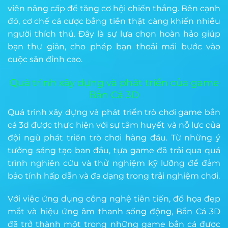
viên nâng cấp để tăng cơ hội chiến thắng. Bên cạnh
đó, cơ chế cá cược bằng tiền thật càng khiến nhiều
người thích thú. Đây là sự lựa chọn hoàn hảo giúp
bạn thư giãn, cho phép bạn thoải mái bước vào
cuộc săn đỉnh cao.
Quá trình xây dựng và phát triển của game
Bắn Cá 3D
Quá trình xây dựng và phát triển trò chơi game bắn
cá 3d được thực hiện với sự tâm huyết và nỗ lực của
đội ngũ phát triển trò chơi hàng đầu. Từ những ý
tưởng sáng tạo ban đầu, tựa game đã trải qua quá
trình nghiên cứu và thử nghiệm kỹ lưỡng để đảm
bảo tính hấp dẫn và đa dạng trong trải nghiệm chơi.
Với việc ứng dụng công nghệ tiên tiến, đồ họa đẹp
mắt và hiệu ứng âm thanh sống động, Bắn Cá 3D
đã trở thành một trong những game bắn cá được