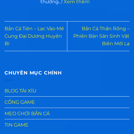
thưởng
.
..!
Xem thêm
Bắn Cá Tiên – Lạc Vào Mê
Bắn Cá Thần Rồng –
Cung Đại Dương Huyền
Phiên Bản Săn Sinh Vật
Bí
Biển Mới Lạ
CHUYÊN MỤC CHÍNH
BLOG TÀI XỈU
CỔNG GAME
MẸO CHƠI BẮN CÁ
TIN GAME