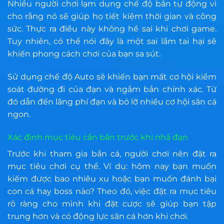
Nhiều người chơi lạm dụng chế độ bắn tự động vì
cho rằng nó sẽ giúp họ tiết kiệm thời gian và công
sức. Thực ra điều này không hề sai khi chơi game.
Tuy nhiên, có thể nói đây là một sai lầm tai hại sẽ
khiến phong cách chơi của bạn sa sút.
Sử dụng chế độ Auto sẽ khiến bạn mất cơ hội kiểm
soát đường đi của đạn và ngắm bắn chính xác. Từ
đó dẫn đến lãng phí đạn và bỏ lỡ nhiều cơ hội săn cá
ngon.
Xác định mục tiêu cần bắn trước khi nhả đạn
Trước khi tham gia bắn cá, người chơi nên đặt ra
mục tiêu chơi cụ thể. Ví dụ: hôm nay bạn muốn
kiếm được bao nhiêu xu hoặc bạn muốn đánh bại
con cá hay boss nào? Theo đó, việc đặt ra mục tiêu
rõ ràng cho mình khi đặt cược sẽ giúp bạn tập
trung hơn và có động lực săn cá hơn khi chơi.