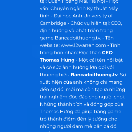
tại: Quận Hoàng Mai, Hà Nội - Học
vấn: Chuyên ngành Kỹ thuật Máy
tính - Đại học Anh University of
Cambridge - Chức vụ hiện tại: CEO,
định hướng và phát triển trang
game Bancadoithuong.tv. - Tên
website: www.12warren.com - Tình
trạng hôn nhân: Độc thân
CEO
Thomas Hưng
- Một cái tên nổi bật
và có sức ảnh hưởng lớn đối với
thương hiệu
Bancadoithuong.tv
. Sự
xuất hiện của anh không chỉ mang
đến sự đổi mới mà còn tạo ra những
trải nghiệm độc đáo cho người chơi.
Những thành tích và đóng góp của
Thomas Hưng đã giúp trang game
trở thành điểm đến lý tưởng cho
những người đam mê bắn cá đổi