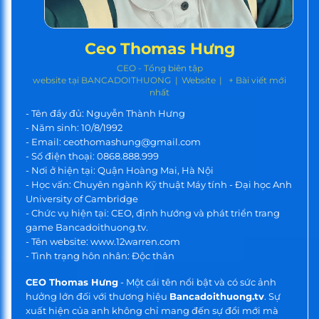
Ceo Thomas Hưng
CEO - Tổng biên tập
website
tại
BANCADOITHUONG
|
Website
|
+ Bài viết mới
nhất
- Tên đầy đủ: Nguyễn Thành Hưng
- Năm sinh: 10/8/1992
- Email:
ceothomashung@gmail.com
- Số điện thoại: 0868.888.999
- Nơi ở hiện tại: Quận Hoàng Mai, Hà Nội
- Học vấn: Chuyên ngành Kỹ thuật Máy tính - Đại học Anh
University of Cambridge
- Chức vụ hiện tại: CEO, định hướng và phát triển trang
game Bancadoithuong.tv.
- Tên website: www.12warren.com
- Tình trạng hôn nhân: Độc thân
CEO Thomas Hưng
- Một cái tên nổi bật và có sức ảnh
hưởng lớn đối với thương hiệu
Bancadoithuong.tv
. Sự
xuất hiện của anh không chỉ mang đến sự đổi mới mà