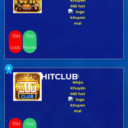
Khuyến
Mãi hot
Đặt
Đọc
cược
Review
9
HITCLUB
5
Nhận
Khuyến
Mãi hot
Đặt
Đọc