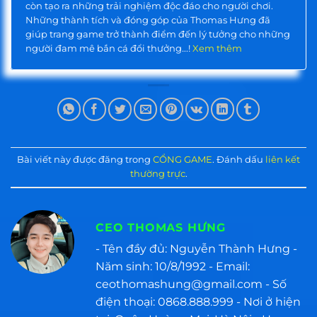
còn tạo ra những trải nghiệm độc đáo cho người chơi.
Những thành tích và đóng góp của Thomas Hưng đã
giúp trang game trở thành điểm đến lý tưởng cho những
người đam mê bắn cá đổi thưởng
.
..!
Xem thêm
Bài viết này được đăng trong
CỔNG GAME
. Đánh dấu
liên kết
thường trực
.
CEO THOMAS HƯNG
- Tên đầy đủ: Nguyễn Thành Hưng -
Năm sinh: 10/8/1992 - Email:
ceothomashung@gmail.com
- Số
điện thoại: 0868.888.999 - Nơi ở hiện