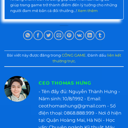
giúp trang game trở thành điểm đến lý tưởng cho những
người đam mê bắn cá đổi thưởng
.
..!
Xem thêm
Bài viết này được đăng trong
CỔNG GAME
. Đánh dấu
liên kết
thường trực
.
CEO THOMAS HƯNG
- Tên đầy đủ: Nguyễn Thành Hưng -
Năm sinh: 10/8/1992 - Email:
ceothomashung@gmail.com
- Số
điện thoại: 0868.888.999 - Nơi ở hiện
tại: Quận Hoàng Mai, Hà Nội - Học
vấn: Chuyên ngành Kỹ thuật Máy