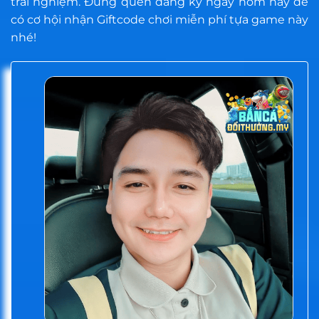
trải nghiệm. Đừng quên đăng ký ngay hôm nay để
có cơ hội nhận Giftcode chơi miễn phí tựa game này
nhé!