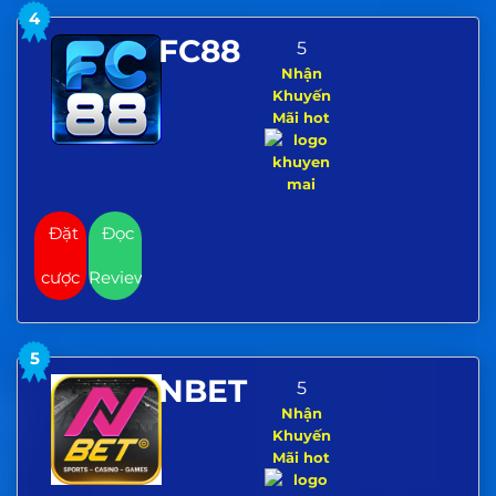
4
FC88
5
Nhận
Khuyến
Mãi hot
Đặt
Đọc
cược
Review
5
NBET
5
Nhận
Khuyến
Mãi hot