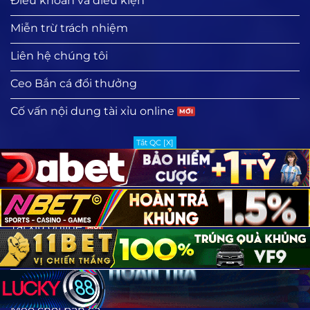
Điều khoản và điều kiện
Miễn trừ trách nhiệm
Liên hệ chúng tôi
Ceo Bắn cá đổi thưởng
Cố vấn nội dung tài xỉu online
Tắt QC [X]
CHUYÊN MỤC CHÍNH
Bắn cá đổi thưởng
Tài xỉu online
Tin game
Cổng game bắn cá
Mẹo chơi bắn cá