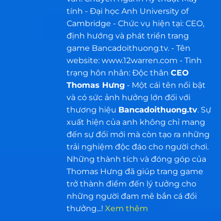
tính - Đại học Anh University of
Cambridge - Chức vụ hiện tại: CEO,
định hướng và phát triển trang
game Bancadoithuong.tv. - Tên
website: www.12warren.com - Tình
trạng hôn nhân: Độc thân
CEO
Thomas Hưng
- Một cái tên nổi bật
và có sức ảnh hưởng lớn đối với
thương hiệu
Bancadoithuong.tv
. Sự
xuất hiện của anh không chỉ mang
đến sự đổi mới mà còn tạo ra những
trải nghiệm độc đáo cho người chơi.
Những thành tích và đóng góp của
Thomas Hưng đã giúp trang game
trở thành điểm đến lý tưởng cho
những người đam mê bắn cá đổi
thưởng
.
..!
Xem thêm