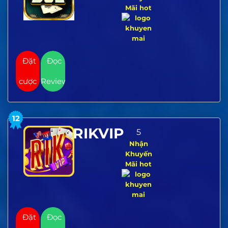
Mãi hot
Đặt
Đọc
cược
Review
12
RIKVIP
5
Nhận
Khuyến
Mãi hot
Đặt
Đọc