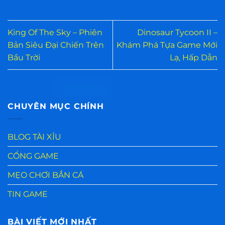
King Of The Sky – Phiên
Dinosaur Tycoon II –
Bản Siêu Đại Chiến Trên
Khám Phá Tựa Game Mới
Bầu Trời
Lạ, Hấp Dẫn
CHUYÊN MỤC CHÍNH
BLOG TÀI XỈU
CỔNG GAME
MẸO CHƠI BẮN CÁ
TIN GAME
BÀI VIẾT MỚI NHẤT