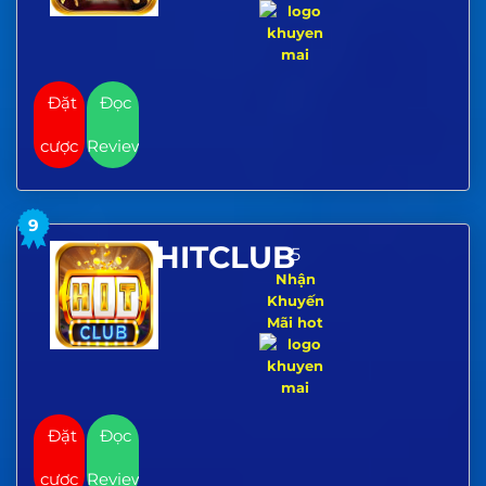
Đặt
Đọc
cược
Review
9
HITCLUB
5
Nhận
Khuyến
Mãi hot
Đặt
Đọc
cược
Review