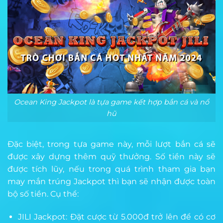
Ocean King Jackpot là tựa game kết hợp bắn cá và nổ
hũ
Đặc biệt, trong tựa game này, mỗi lượt bắn cá sẽ
được xây dựng thêm quỹ thưởng. Số tiền này sẽ
được tích lũy, nếu trong quá trình tham gia bạn
may mắn trúng Jackpot thì bạn sẽ nhận được toàn
bộ số tiền. Cụ thể:
JILI Jackpot: Đặt cược từ 5.000đ trở lên để có cơ