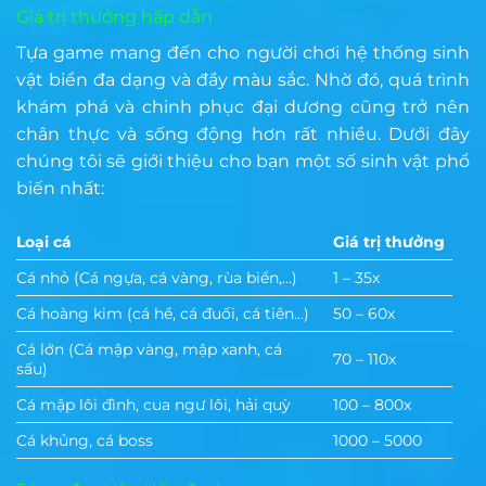
Giá trị thưởng hấp dẫn
Tựa game mang đến cho người chơi hệ thống sinh
vật biển đa dạng và đầy màu sắc. Nhờ đó, quá trình
khám phá và chinh phục đại dương cũng trở nên
chân thực và sống động hơn rất nhiều. Dưới đây
chúng tôi sẽ giới thiệu cho bạn một số sinh vật phổ
biến nhất:
Loại cá
Giá trị thưởng
Cá nhỏ (Cá ngựa, cá vàng, rùa biển,…)
1 – 35x
Cá hoàng kim (cá hề, cá đuối, cá tiên…)
50 – 60x
Cá lớn (Cá mập vàng, mập xanh, cá
70 – 110x
sấu)
Cá mập lôi đình, cua ngư lôi, hải quỳ
100 – 800x
Cá khủng, cá boss
1000 – 5000