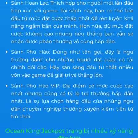
Sảnh Hoan Lạc: Thích hợp cho người mới, lần đầu
tiếp xúc với game. Tại sảnh này, bạn có thể bắt
đầu từ mức đặt cược thấp nhất để rèn luyện khả
năng ngắm bắn của mình. Hơn nữa, dù mức đặt
cược không cao nhưng nếu thắng bạn vẫn sẽ
nhận được phần thưởng vô cùng hấp dẫn.
Sảnh Phú Hào: Đúng như tên gọi, đây là ngư
trường dành cho những người đặt cược có tài
chính dồi dào. Hãy sẵn sàng đầu tư thật nhiều
vốn vào game để giải trí và thắng lớn.
Sảnh Phú Hào VIP: Địa điểm có mức cược cao
nhất nhưng cũng có tỷ lệ trả thưởng hấp dẫn
nhất. Là sự lựa chọn hàng đầu của những ngư
dân chuyên nghiệp thường xuyên kiếm tiền từ
trò chơi.
Ocean King Jackpot trang bị nhiều kỹ năng
đặc biệt