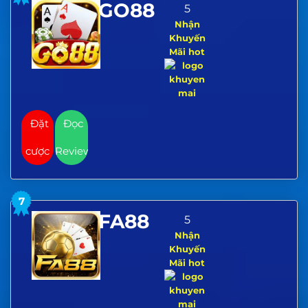
GO88
5
Nhận
Khuyến
Mãi hot
Đặt
Đọc
cược
Review
7
FA88
5
Nhận
Khuyến
Mãi hot