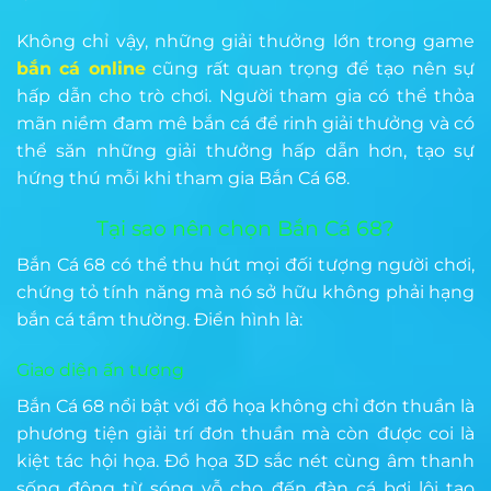
Không chỉ vậy, những giải thưởng lớn trong game
bắn cá online
cũng rất quan trọng để tạo nên sự
hấp dẫn cho trò chơi. Người tham gia có thể thỏa
mãn niềm đam mê bắn cá để rinh giải thưởng và có
thể săn những giải thưởng hấp dẫn hơn, tạo sự
hứng thú mỗi khi tham gia Bắn Cá 68.
Tại sao nên chọn Bắn Cá 68?
Bắn Cá 68 có thể thu hút mọi đối tượng người chơi,
chứng tỏ tính năng mà nó sở hữu không phải hạng
bắn cá tầm thường. Điển hình là:
Giao diện ấn tượng
Bắn Cá 68 nổi bật với đồ họa không chỉ đơn thuần là
phương tiện giải trí đơn thuần mà còn được coi là
kiệt tác hội họa. Đồ họa 3D sắc nét cùng âm thanh
sống động từ sóng vỗ cho đến đàn cá bơi lội tạo