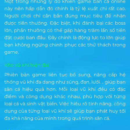
Một trong những lý do khiến game bắn cá online
này nên hấp dẫn đó chính là tỷ lệ xuất chi rất cao.
Người chơi chỉ cần bắn đúng mục tiêu để nhận
được tiền thưởng. Đặc biệt, khi đánh bại các boss
lớn, phần thưởng có thể gấp hàng trăm lần số tiền
đặt cược ban đầu. Đây chính là động lực to lớn giúp
bạn không ngừng chinh phục các thử thách trong
game.
Kho vũ khí hiện đại
Phiên bản game liên tục bổ sung, nâng cấp hệ
thống vũ khí đa dạng như súng, đạn, lưới. .. giúp bạn
săn cá hiệu quả hơn. Mỗi loại vũ khí đều có đặc
điểm và công dụng khác nhau, phù hợp với từng
loại cá và sinh vật biển. Việc hiểu rõ tính năng, công
dụng của từng loại vũ khí sẽ giúp bạn phát huy tối
đa khả năng của mình trong quá trình săn cá.