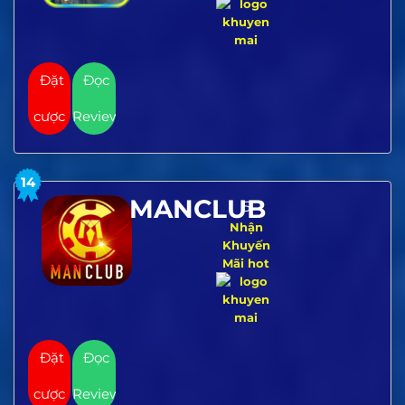
Đặt
Đọc
cược
Review
14
MANCLUB
5
Nhận
Khuyến
Mãi hot
Đặt
Đọc
cược
Review