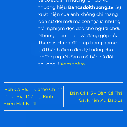
và có sức ảnh hưởng lớn đối với
thương hiệu
Bancadoithuong.tv
. Sự
xuất hiện của anh không chỉ mang
đến sự đổi mới mà còn tạo ra những
trải nghiệm độc đáo cho người chơi.
Những thành tích và đóng góp của
Thomas Hưng đã giúp trang game
trở thành điểm đến lý tưởng cho
những người đam mê bắn cá đổi
thưởng
.
..!
Xem thêm
Bắn Cá B52 – Game Chinh
Bắn Cá H5 – Bắn Cá Thả
Phục Đại Dương Kinh
Ga, Nhận Xu Bao La
Điển Hot Nhất