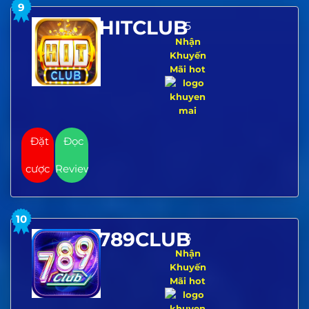
9
HITCLUB
5
Nhận
Khuyến
Mãi hot
Đặt
Đọc
cược
Review
10
789CLUB
5
Nhận
Khuyến
Mãi hot