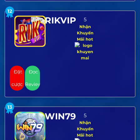
12
RIKVIP
5
Nhận
Khuyến
Mãi hot
Đặt
Đọc
cược
Review
13
WIN79
5
Nhận
Khuyến
Mãi hot