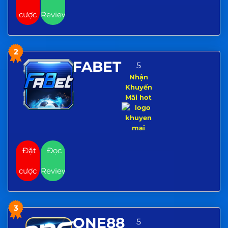
cược
Review
2
FABET
5
Nhận
Khuyến
Mãi hot
Đặt
Đọc
cược
Review
3
ONE88
5