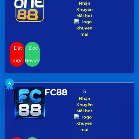
Nhận
Khuyến
Mãi hot
Đặt
Đọc
cược
Review
4
FC88
5
Nhận
Khuyến
Mãi hot