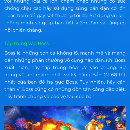
với những loài cá lớn, chậm chạp nhưng có sức
chống chịu cao hãy sử dụng súng bắn đạn cỡ lớn
hoặc bom để gây sát thương tối đa. Sử dụng vũ khí
thông minh sẽ giúp bạn tiết kiệm đạn và tăng cơ
hội chiến thắng.
Tập trung vào Boss
Boss là những con cá khổng lồ, mạnh mẽ và mang
đến những phần thưởng vô cùng hấp dẫn. Khi Boss
xuất hiện, hãy tập trung hỏa lực vào chúng. Sử
dụng vũ khí mạnh nhất và kỹ năng Bắn Cá 68 tốt
nhất của bạn để hạ gục Boss. Tuy nhiên, hãy cẩn
thận vì Boss cũng có những đòn tấn công đặc biệt,
hãy tránh chúng và bảo vệ tàu của bạn.