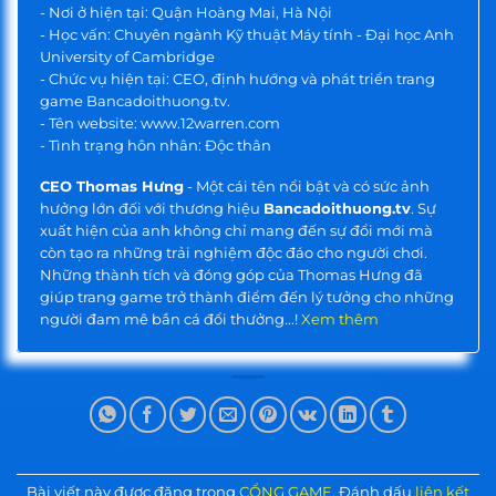
- Nơi ở hiện tại: Quận Hoàng Mai, Hà Nội
- Học vấn: Chuyên ngành Kỹ thuật Máy tính - Đại học Anh
University of Cambridge
- Chức vụ hiện tại: CEO, định hướng và phát triển trang
game Bancadoithuong.tv.
- Tên website: www.12warren.com
- Tình trạng hôn nhân: Độc thân
CEO Thomas Hưng
- Một cái tên nổi bật và có sức ảnh
hưởng lớn đối với thương hiệu
Bancadoithuong.tv
. Sự
xuất hiện của anh không chỉ mang đến sự đổi mới mà
còn tạo ra những trải nghiệm độc đáo cho người chơi.
Những thành tích và đóng góp của Thomas Hưng đã
giúp trang game trở thành điểm đến lý tưởng cho những
người đam mê bắn cá đổi thưởng
.
..!
Xem thêm
Bài viết này được đăng trong
CỔNG GAME
. Đánh dấu
liên kết