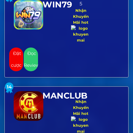
WIN79
5
Nhận
Khuyến
Mãi hot
Đặt
Đọc
cược
Review
14
MANCLUB
5
Nhận
Khuyến
Mãi hot