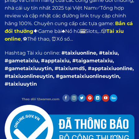
pháp và chính hãng của các cổng game đổi thưởng,
nhà cái uy tín nhất 2025 tại Việt Nam✅Tổng hợp
review và cập nhật các đường link truy cập chính
hãng 100%. Chuyên cung cấp các tựa game:
Bắn cá
đổi thưởng
🐠Game bài♣️Nổ hũ🎰Slots,…🎲
Tài xỉu
online
, ⚽Thể thao, ⏰Xổ số…
Hashtag Tài xỉu online:
#taixiuonline, #taixiu,
#gametaixiu, #apptaixiu, #taigametaixiu,
#gametaixiuuytin, #taixiumd5, #apptaixiuonline,
#taixiuonlineuytin, #gametaixiuonlineuytin,
#taixiuuytin
Theo dõi 12warren.com