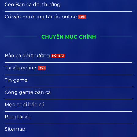
Ceo Bắn cá đổi thưởng
Cố vấn nội dung tài xỉu online
CHUYÊN MỤC CHÍNH
Bắn cá đổi thưởng
Tài xỉu online
Tin game
Cổng game bắn cá
Mẹo chơi bắn cá
Blog tài xỉu
Sitemap