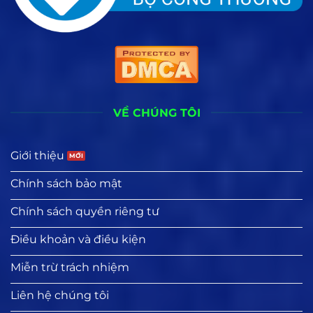
VỀ CHÚNG TÔI
Giới thiệu
Chính sách bảo mật
Chính sách quyền riêng tư
Điều khoản và điều kiện
Miễn trừ trách nhiệm
Liên hệ chúng tôi