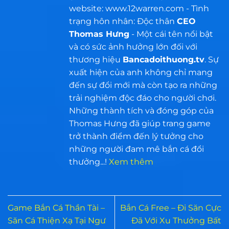
website: www.12warren.com - Tình
trạng hôn nhân: Độc thân
CEO
Thomas Hưng
- Một cái tên nổi bật
và có sức ảnh hưởng lớn đối với
thương hiệu
Bancadoithuong.tv
. Sự
xuất hiện của anh không chỉ mang
đến sự đổi mới mà còn tạo ra những
trải nghiệm độc đáo cho người chơi.
Những thành tích và đóng góp của
Thomas Hưng đã giúp trang game
trở thành điểm đến lý tưởng cho
những người đam mê bắn cá đổi
thưởng
.
..!
Xem thêm
Game Bắn Cá Thần Tài –
Bắn Cá Free – Đi Săn Cực
Săn Cá Thiện Xạ Tại Ngư
Đã Với Xu Thưởng Bất