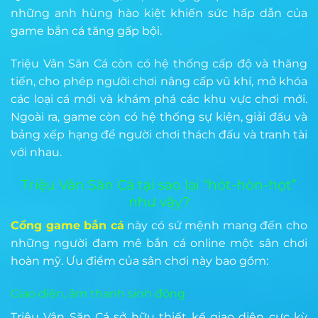
những anh hùng hào kiệt khiến sức hấp dẫn của
game bắn cá tăng gấp bội.
Triệu Vân Săn Cá còn có hệ thống cấp độ và thăng
tiến, cho phép người chơi nâng cấp vũ khí, mở khóa
các loại cá mới và khám phá các khu vực chơi mới.
Ngoài ra, game còn có hệ thống sự kiện, giải đấu và
bảng xếp hạng để người chơi thách đấu và tranh tài
với nhau.
Triệu Vân Săn Cá tại sao lại “hót-hòn-họt”
như vậy?
Cổng game bắn cá
này có sứ mệnh mang đến cho
những người đam mê bắn cá online một sân chơi
hoàn mỹ. Ưu điểm của sân chơi này bao gồm:
Giao diện, âm thanh sinh động
Triệu Vân Săn Cá sở hữu thiết kế giao diện cực kỳ