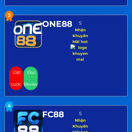
3
ONE88
5
Nhận
Khuyến
Mãi hot
Đặt
Đọc
cược
Review
4
FC88
5
Nhận
Khuyến
Mãi hot