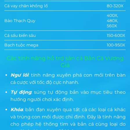
Cá vay chân khổng lồ
80-320X
400X,
Bảo Thạch Quy
480X,
560X
Cá sấu biển sâu
150-600X
Bạch tuộc mega
100-950X
Các tính năng hỗ trợ săn cá Bắn Cá Vương
Giả
Ngư lôi
: tính năng xuyên phá con mồi trên bàn
cá cược với tốc độ cực nhanh.
Tự động
: súng tự động bắn vào mục tiêu theo
hướng người chơi xác định.
Khóa
: bắn đạn xuyên qua tất cả các loại cá khác
và trúng con mồi được chỉ định. Đây là tính năng
cho phép hệ thống tìm và bắn cá cùng loại do