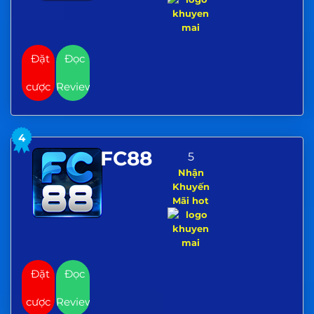
Đặt
Đọc
cược
Review
4
FC88
5
Nhận
Khuyến
Mãi hot
Đặt
Đọc
cược
Review