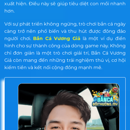
xuất hiện. Điều này sẽ giúp tiêu diệt con mồi nhanh
hơn.
Với sự phát triển không ngừng, trò chơi bắn cá ngày
càng trở nên phổ biến và thu hút được đông đảo
người chơi.
Bắn Cá Vương Giả
là một ví dụ điển
hình cho sự thành công của dòng game này. Không
chỉ đơn giản là một trò chơi giải trí, Bắn Cá Vương
Giả còn mang đến những trải nghiệm thú vị, cơ hội
kiếm tiền và kết nối cộng đồng mạnh mẽ.