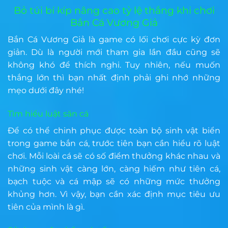
Bỏ túi bí kíp nâng cao tỷ lệ thắng khi chơi
Bắn Cá Vương Giả
Bắn Cá Vương Giả là game có lối chơi cực kỳ đơn
giản. Dù là người mới tham gia lần đầu cũng sẽ
không khó để thích nghi. Tuy nhiên, nếu muốn
thắng lớn thì bạn nhất định phải ghi nhớ những
mẹo dưới đây nhé!
Tìm hiểu luật săn cá
Để có thể chinh phục được toàn bộ sinh vật biển
trong game bắn cá, trước tiên bạn cần hiểu rõ luật
chơi. Mỗi loài cá sẽ có số điểm thưởng khác nhau và
những sinh vật càng lớn, càng hiếm như tiên cá,
bạch tuộc và cá mập sẽ có những mức thưởng
khủng hơn. Vì vậy, bạn cần xác định mục tiêu ưu
tiên của mình là gì.