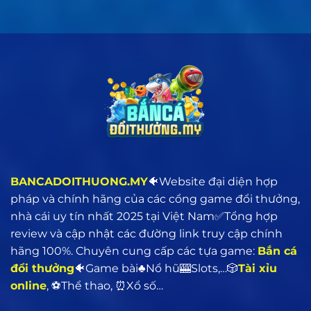
BANCADOITHUONG.MY
🐠Website đại diện hợp
pháp và chính hãng của các cổng game đổi thưởng,
nhà cái uy tín nhất 2025 tại Việt Nam✅Tổng hợp
review và cập nhật các đường link truy cập chính
hãng 100%. Chuyên cung cấp các tựa game:
Bắn cá
đổi thưởng
🐠Game bài♣️Nổ hũ🎰Slots,…🎲
Tài xỉu
online
, ⚽Thể thao, ⏰Xổ số…