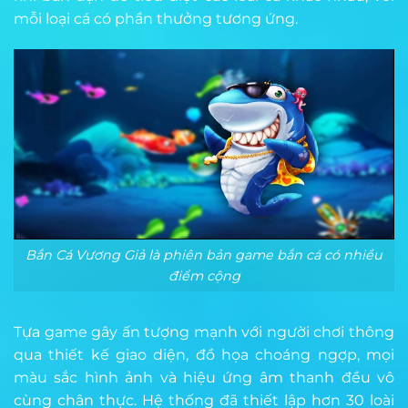
mỗi loại cá có phần thưởng tương ứng.
Bắn Cá Vương Giả là phiên bản game bắn cá có nhiều
điểm cộng
Tựa game gây ấn tượng mạnh với người chơi thông
qua thiết kế giao diện, đồ họa choáng ngợp, mọi
màu sắc hình ảnh và hiệu ứng âm thanh đều vô
cùng chân thực. Hệ thống đã thiết lập hơn 30 loài