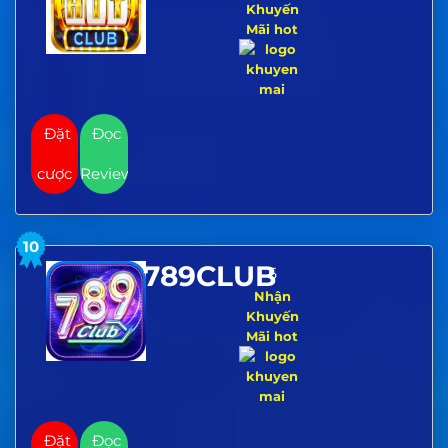
Khuyến
Mãi hot
Đặt
Đọc
cược
Review
10
789CLUB
5
Nhận
Khuyến
Mãi hot
Đặt
Đọc