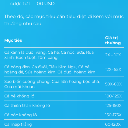
cược từ 1 – 100 USD.
Theo đó, các mục tiêu cần tiêu diệt đi kèm với mức
thưởng như sau:
Giá trị
Mục tiêu
thưởng
Cá xanh lá đuôi vàng, Cá hề, Cá nóc, Sứa, Rùa
2X – 10X
xanh, Bạch tuột, Tôm càng
Cá bóng đèn, Cá đuối, Tiểu Kim Ngư, Cá hề
12X- 55X
hoàng đế, Sứa hoàng kim, Cá đuối hoàng kim
Sao biển cuồng phong, Cua liên hoàng bộc phá,
50X-80X
Cua mũi khoan
Cá hề khổng lồ
100-125X
Cá thiên thần khổng lồ
125-150X
Cá nóc khổng lồ
150-175X
Cá mập trắng
60-120X