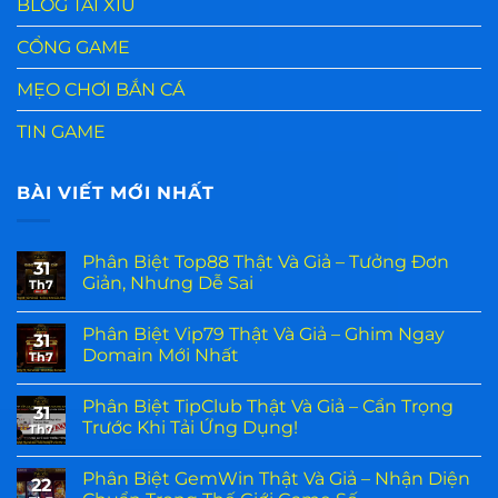
BLOG TÀI XỈU
CỔNG GAME
MẸO CHƠI BẮN CÁ
TIN GAME
BÀI VIẾT MỚI NHẤT
Phân Biệt Top88 Thật Và Giả – Tưởng Đơn
31
Giản, Nhưng Dễ Sai
Th7
Không
có
Phân Biệt Vip79 Thật Và Giả – Ghim Ngay
bình
31
luận
Domain Mới Nhất
Th7
ở
Phân
Không
Biệt
có
Phân Biệt TipClub Thật Và Giả – Cẩn Trọng
Top88
bình
31
Thật
luận
Trước Khi Tải Ứng Dụng!
Th7
Và
ở
Giả
Phân
Không
–
Biệt
có
Phân Biệt GemWin Thật Và Giả – Nhận Diện
Tưởng
Vip79
bình
22
Đơn
Thật
luận