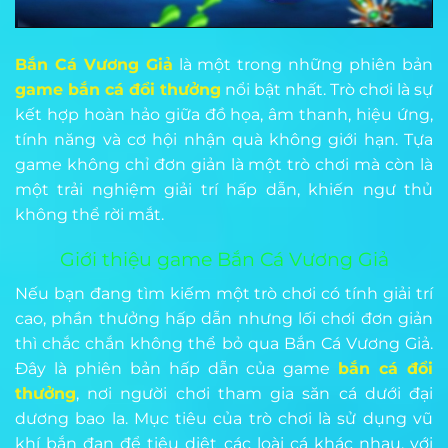
Bắn Cá Vương Giả
là một trong những phiên bản
game bắn cá đổi thưởng
nổi bật nhất. Trò chơi là sự
kết hợp hoàn hảo giữa đồ họa, âm thanh, hiệu ứng,
tính năng và cơ hội nhận quà không giới hạn. Tựa
game không chỉ đơn giản là một trò chơi mà còn là
một trải nghiệm giải trí hấp dẫn, khiến ngư thủ
không thể rời mắt.
Giới thiệu game Bắn Cá Vương Giả
Nếu bạn đang tìm kiếm một trò chơi có tính giải trí
cao, phần thưởng hấp dẫn nhưng lối chơi đơn giản
thì chắc chắn không thể bỏ qua Bắn Cá Vương Giả.
Đây là phiên bản hấp dẫn của game
bắn cá đổi
thưởng
, nơi người chơi tham gia săn cá dưới đại
dương bao la. Mục tiêu của trò chơi là sử dụng vũ
khí bắn đạn để tiêu diệt các loài cá khác nhau, với