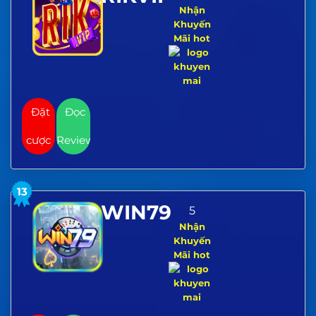
Nhận
Khuyến
Mãi hot
Đặt
Đọc
cược
Review
13
WIN79
5
Nhận
Khuyến
Mãi hot