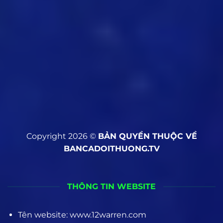
Copyright 2026 ©
BẢN QUYỀN THUỘC VỀ
BANCADOITHUONG.TV
THÔNG TIN WEBSITE
Tên website: www.12warren.com