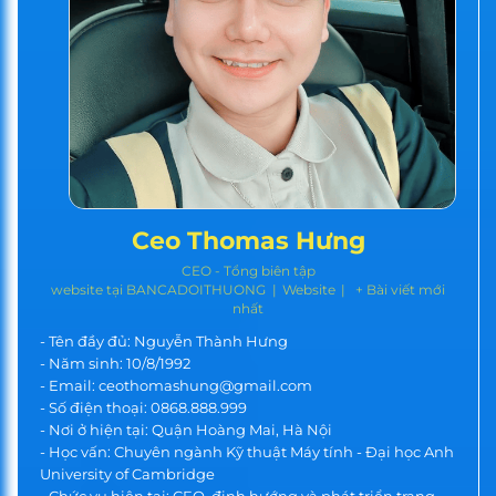
Ceo Thomas Hưng
CEO - Tổng biên tập
website
tại
BANCADOITHUONG
|
Website
|
+ Bài viết mới
nhất
- Tên đầy đủ: Nguyễn Thành Hưng
- Năm sinh: 10/8/1992
- Email:
ceothomashung@gmail.com
- Số điện thoại: 0868.888.999
- Nơi ở hiện tại: Quận Hoàng Mai, Hà Nội
- Học vấn: Chuyên ngành Kỹ thuật Máy tính - Đại học Anh
University of Cambridge