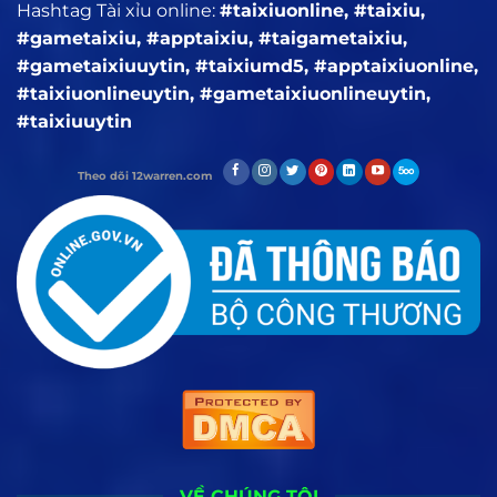
Hashtag Tài xỉu online:
#taixiuonline, #taixiu,
#gametaixiu, #apptaixiu, #taigametaixiu,
#gametaixiuuytin, #taixiumd5, #apptaixiuonline,
#taixiuonlineuytin, #gametaixiuonlineuytin,
#taixiuuytin
Theo dõi 12warren.com
VỀ CHÚNG TÔI