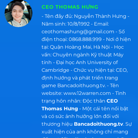
CEO THOMAS HƯNG
- Tên đầy đủ: Nguyễn Thành Hưng -
Năm sinh: 10/8/1992 - Email:
ceothomashung@gmail.com
- Số
điện thoại: 0868.888.999 - Nơi ở hiện
tại: Quận Hoàng Mai, Hà Nội - Học
vấn: Chuyên ngành Kỹ thuật Máy
tính - Đại học Anh University of
Cambridge - Chức vụ hiện tại: CEO,
định hướng và phát triển trang
game Bancadoithuong.tv. - Tên
website: www.12warren.com - Tình
trạng hôn nhân: Độc thân
CEO
Thomas Hưng
- Một cái tên nổi bật
và có sức ảnh hưởng lớn đối với
thương hiệu
Bancadoithuong.tv
. Sự
xuất hiện của anh không chỉ mang