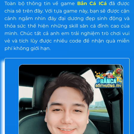
Toàn bộ thông tin về game
Bắn Cá ICá
đã được
chia sẽ trên đây. Với tựa game này, bạn sẽ được cận
cảnh ngắm nhìn đáy đại dương đẹp sinh động và
thỏa sức thể hiện những skill săn cá đỉnh cao của
mình. Chúc tất cả anh em trải nghiệm trò chơi vui
vẻ và tích lũy được nhiều code để nhận quà miễn
phí không giới hạn.