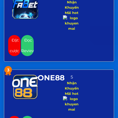
Nhận
Khuyến
Mãi hot
Đặt
Đọc
cược
Review
3
ONE88
5
Nhận
Khuyến
Mãi hot