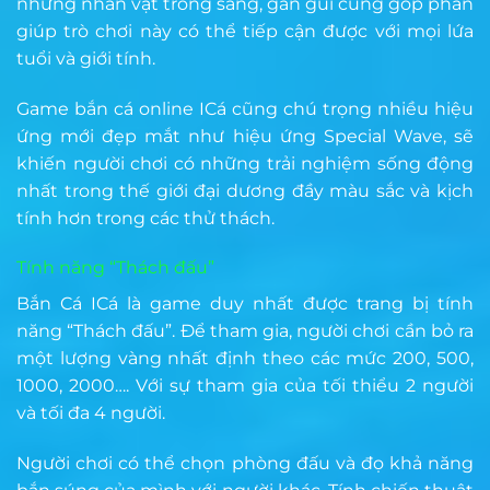
những nhân vật trong sáng, gần gũi cũng góp phần
giúp trò chơi này có thể tiếp cận được với mọi lứa
tuổi và giới tính.
Game bắn cá online ICá cũng chú trọng nhiều hiệu
ứng mới đẹp mắt như hiệu ứng Special Wave, sẽ
khiến người chơi có những trải nghiệm sống động
nhất trong thế giới đại dương đầy màu sắc và kịch
tính hơn trong các thử thách.
Tính năng “Thách đấu”
Bắn Cá ICá là game duy nhất được trang bị tính
năng “Thách đấu”. Để tham gia, người chơi cần bỏ ra
một lượng vàng nhất định theo các mức 200, 500,
1000, 2000…. Với sự tham gia của tối thiểu 2 người
và tối đa 4 người.
Người chơi có thể chọn phòng đấu và đọ khả năng