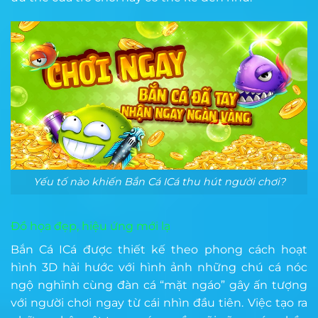
Yếu tố nào khiến Bắn Cá ICá thu hút người chơi?
Đồ họa đẹp, hiệu ứng mới lạ
Bắn Cá ICá được thiết kế theo phong cách hoạt
hình 3D hài hước với hình ảnh những chú cá nóc
ngộ nghĩnh cùng đàn cá “mặt ngáo” gây ấn tượng
với người chơi ngay từ cái nhìn đầu tiên. Việc tạo ra