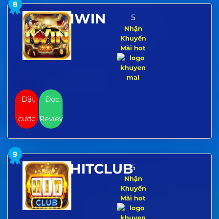
8
IWIN
5
Nhận
Khuyến
Mãi hot
Đặt
Đọc
cược
Review
9
HITCLUB
5
Nhận
Khuyến
Mãi hot