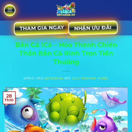
Bỏ
qua
nội
dung
THAM GIA NGAY
NHẬN ƯU ĐÃI
CỔNG GAME
Bắn Cá ICá – Hóa Thành Chiến
Thần Bắn Cá Rinh Trọn Tiền
Thưởng
ĐĂNG VÀO
28/10/2024
BỞI
CEO THOMAS HƯNG
28
Th10