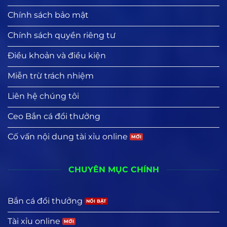
Chính sách bảo mật
Chính sách quyền riêng tư
Điều khoản và điều kiện
Miễn trừ trách nhiệm
Liên hệ chúng tôi
Ceo Bắn cá đổi thưởng
Cố vấn nội dung tài xỉu online
CHUYÊN MỤC CHÍNH
Bắn cá đổi thưởng
Tài xỉu online