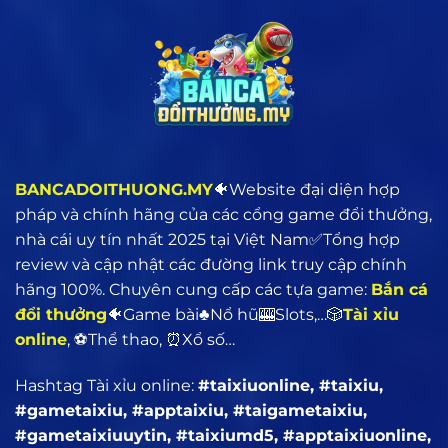
BANCADOITHUONG.MY
🐠Website đại diện hợp
pháp và chính hãng của các cổng game đổi thưởng,
nhà cái uy tín nhất 2025 tại Việt Nam✅Tổng hợp
review và cập nhật các đường link truy cập chính
hãng 100%. Chuyên cung cấp các tựa game:
Bắn cá
đổi thưởng
🐠Game bài♣️Nổ hũ🎰Slots,…🎲
Tài xỉu
online
, ⚽Thể thao, ⏰Xổ số…
Hashtag Tài xỉu online:
#taixiuonline, #taixiu,
#gametaixiu, #apptaixiu, #taigametaixiu,
#gametaixiuuytin, #taixiumd5, #apptaixiuonline,