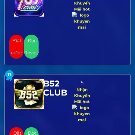
Khuyến
Mãi hot
Đặt
Đọc
cược
Review
11
B52
5
Nhận
CLUB
Khuyến
Mãi hot
Đặt
Đọc