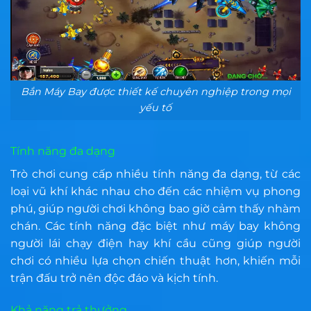
Bắn Máy Bay được thiết kế chuyên nghiệp trong mọi
yếu tố
Tính năng đa dạng
Trò chơi cung cấp nhiều tính năng đa dạng, từ các
loại vũ khí khác nhau cho đến các nhiệm vụ phong
phú, giúp người chơi không bao giờ cảm thấy nhàm
chán. Các tính năng đặc biệt như máy bay không
người lái chạy điện hay khí cầu cũng giúp người
chơi có nhiều lựa chọn chiến thuật hơn, khiến mỗi
trận đấu trở nên độc đáo và kịch tính.
Khả năng trả thưởng