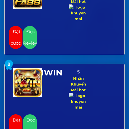
Mãi hot
Đặt
Đọc
cược
Review
8
IWIN
5
Nhận
Khuyến
Mãi hot
Đặt
Đọc