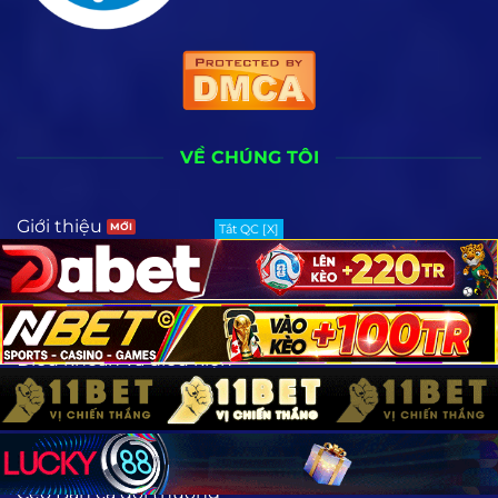
VỀ CHÚNG TÔI
Giới thiệu
Tắt QC [X]
Chính sách bảo mật
Chính sách quyền riêng tư
Điều khoản và điều kiện
Miễn trừ trách nhiệm
Liên hệ chúng tôi
Ceo Bắn cá đổi thưởng