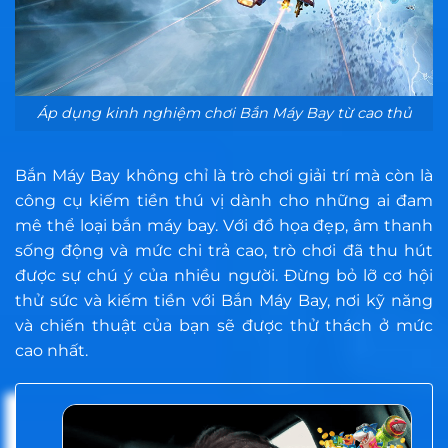
Áp dụng kinh nghiệm chơi Bắn Máy Bay từ cao thủ
Bắn Máy Bay không chỉ là trò chơi giải trí mà còn là
công cụ kiếm tiền thú vị dành cho những ai đam
mê thể loại bắn máy bay. Với đồ họa đẹp, âm thanh
sống động và mức chi trả cao, trò chơi đã thu hút
được sự chú ý của nhiều người. Đừng bỏ lỡ cơ hội
thử sức và kiếm tiền với Bắn Máy Bay, nơi kỹ năng
và chiến thuật của bạn sẽ được thử thách ở mức
cao nhất.