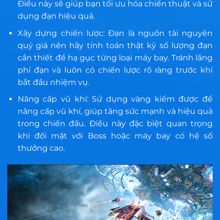
Điều này sẽ giúp bạn tối ưu hóa chiến thuật và sử
dụng đạn hiệu quả.
Xây dựng chiến lược: Đạn là nguồn tài nguyên
quý giá nên hãy tính toán thật kỹ số lượng đạn
cần thiết để hạ gục từng loại máy bay. Tránh lãng
phí đạn và luôn có chiến lược rõ ràng trước khi
bắt đầu nhiệm vụ.
Nâng cấp vũ khí: Sử dụng vàng kiếm được để
nâng cấp vũ khí, giúp tăng sức mạnh và hiệu quả
trong chiến đấu. Điều này đặc biệt quan trọng
khi đối mặt với Boss hoặc máy bay có hệ số
thưởng cao.