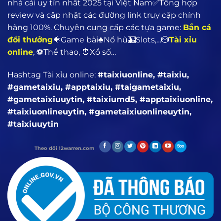
nhà cái uy tín nhất 2025 tại Việt Nam✅Tổng hợp
review và cập nhật các đường link truy cập chính
hãng 100%. Chuyên cung cấp các tựa game:
Bắn cá
đổi thưởng
🐠Game bài♣️Nổ hũ🎰Slots,…🎲
Tài xỉu
online
, ⚽Thể thao, ⏰Xổ số…
Hashtag Tài xỉu online:
#taixiuonline, #taixiu,
#gametaixiu, #apptaixiu, #taigametaixiu,
#gametaixiuuytin, #taixiumd5, #apptaixiuonline,
#taixiuonlineuytin, #gametaixiuonlineuytin,
#taixiuuytin
Theo dõi 12warren.com