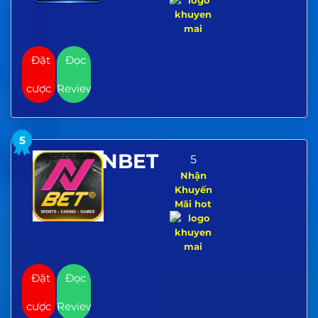
Đặt
Đọc
cược
Review
5
NBET
5
Nhận
Khuyến
Mãi hot
Đặt
Đọc
cược
Review