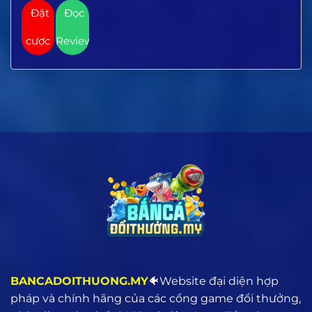
Đặt
Đọc
cược
Review
BANCADOITHUONG.MY
🐠Website đại diện hợp
pháp và chính hãng của các cổng game đổi thưởng,