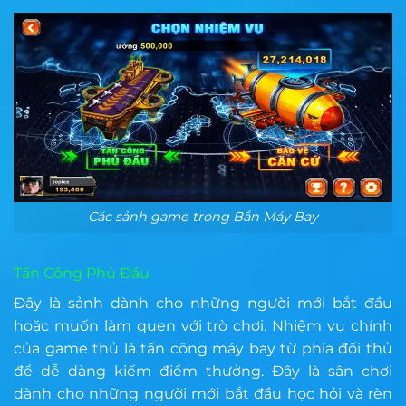
Các sảnh game trong Bắn Máy Bay
Tấn Công Phủ Đầu
Đây là sảnh dành cho những người mới bắt đầu
hoặc muốn làm quen với trò chơi. Nhiệm vụ chính
của game thủ là tấn công máy bay từ phía đối thủ
để dễ dàng kiếm điểm thưởng. Đây là sân chơi
dành cho những người mới bắt đầu học hỏi và rèn