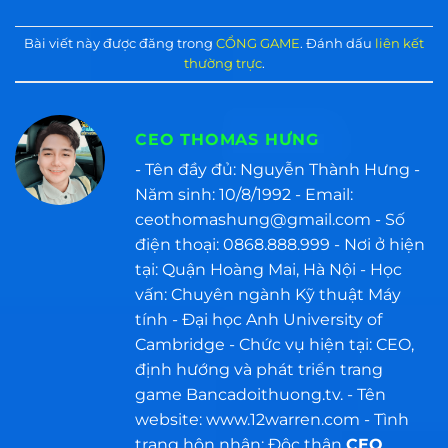
Bài viết này được đăng trong
CỔNG GAME
. Đánh dấu
liên kết
thường trực
.
CEO THOMAS HƯNG
- Tên đầy đủ: Nguyễn Thành Hưng -
Năm sinh: 10/8/1992 - Email:
ceothomashung@gmail.com
- Số
điện thoại: 0868.888.999 - Nơi ở hiện
tại: Quận Hoàng Mai, Hà Nội - Học
vấn: Chuyên ngành Kỹ thuật Máy
tính - Đại học Anh University of
Cambridge - Chức vụ hiện tại: CEO,
định hướng và phát triển trang
game Bancadoithuong.tv. - Tên
website: www.12warren.com - Tình
trạng hôn nhân: Độc thân
CEO