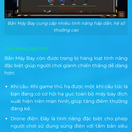
Bắn Máy Bay cung cấp nhiều tính năng hấp dẫn, hệ số
thưởng cao
Tính năng đặc biệt
Bắn Máy Bay còn được trang bị hàng loạt tính năng
đặc biệt giúp người chơi giành chiến thắng dễ dàng
hơn:
Khí cầu: Khi game thủ hạ được một khí cầu tức là
bạn đang có cơ hội hạ gục toàn bộ máy bay địch
xuất hiện trên màn hình, giúp tăng điểm thưởng
đáng kể.
Drone điện: Đây là tính năng đặc biệt cho phép
người chơi sử dụng súng điện với tầm bắn siêu