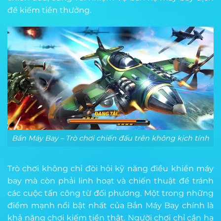
để kiếm tiền thưởng.
Bắn Máy Bay – Trò chơi chiến đấu trên không kịch tính
Trò chơi không chỉ đòi hỏi kỹ năng điều khiển máy
bay mà còn phải linh hoạt và chiến thuật để tránh
các cuộc tấn công từ đối phương. Một trong những
điểm mạnh nổi bật nhất của Bắn Máy Bay chính là
khả năng chơi kiếm tiền thật. Người chơi chỉ cần hạ