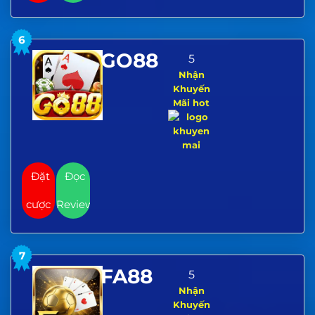
6
GO88
5
Nhận
Khuyến
Mãi hot
Đặt
Đọc
cược
Review
7
FA88
5
Nhận
Khuyến