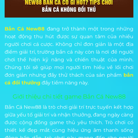
Bắn Cá New88
đang trở thành một trong những
hoạt động thu hút được sự quan tâm của nhiều
người chơi cá cược. Không chỉ đơn giản là một địa
điểm giải trí, trường bắn cá này còn là nơi để người
chơi thể hiện kỹ năng và chiến thuật của mình.
Chúng tôi sẽ giúp mọi người tìm hiểu về lối chơi
đơn giản nhưng đầy thử thách của sản phẩm
bắn
cá đổi thưởng
đầy tiềm năng này.
Giới thiệu chi tiết game Bắn Cá New88
Bắn Cá New88 là trò chơi giải trí trực tuyến kết hợp
giữa yếu tố giải trí và nhận thưởng, đang ngày càng
được cộng đồng game thủ yêu thích. Trò chơi có
thiết kế đẹp mắt cùng hiệu ứng âm thanh sống
động hấp dẫn, trò chơi này mang đến cho người