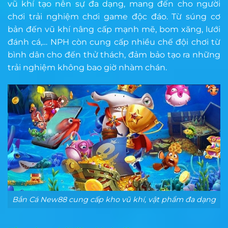
vũ khí tạo nên sự đa dạng, mang đến cho người
chơi trải nghiệm chơi game độc ​​đáo. Từ súng cơ
bản đến vũ khí nâng cấp mạnh mẽ, bom xăng, lưới
đánh cá,… NPH còn cung cấp nhiều chế đội chơi từ
bình dân cho đến thử thách, đảm bảo tạo ra những
trải nghiệm không bao giờ nhàm chán.
Bắn Cá New88 cung cấp kho vũ khí, vật phẩm đa dạng