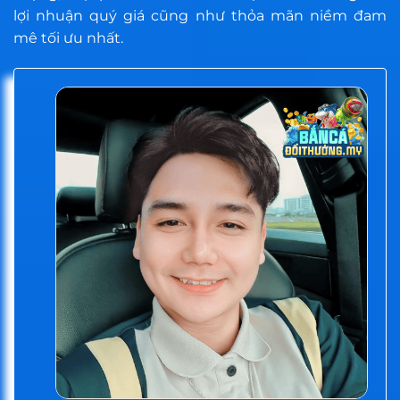
lợi nhuận quý giá cũng như thỏa mãn niềm đam
mê tối ưu nhất.