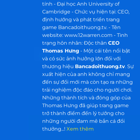
tính - Đại học Anh University of
Cambridge - Chức vụ hiện tại: CEO,
định hướng và phát triển trang
game Bancadoithuong.tv. - Tên
website: www.12warren.com - Tình
trạng hôn nhân: Độc thân
CEO
Thomas Hưng
- Một cái tên nổi bật
và có sức ảnh hưởng lớn đối với
thương hiệu
Bancadoithuong.tv
. Sự
xuất hiện của anh không chỉ mang
đến sự đổi mới mà còn tạo ra những
trải nghiệm độc đáo cho người chơi.
Những thành tích và đóng góp của
Thomas Hưng đã giúp trang game
trở thành điểm đến lý tưởng cho
những người đam mê bắn cá đổi
thưởng
.
..!
Xem thêm