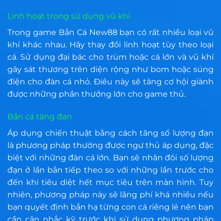
Linh hoạt trong sử dụng vũ khí
Trong game Bắn Cá New88 bạn có rất nhiều loại vũ
khí khác nhau. Hãy thay đổi linh hoạt tùy theo loại
cá. Sử dụng đại bác cho trùm hoặc cá lớn và vũ khí
gây sát thương trên diện rộng như bom hoặc súng
điện cho đàn cá nhỏ. Điều này sẽ tăng cơ hội giành
được những phần thưởng lớn cho game thủ.
Bắn cá tăng đạn
Áp dụng chiến thuật bằng cách tăng số lượng đạn
là phương pháp thường được ngư thủ áp dụng, đặc
biệt với những đàn cá lớn. Bạn sẽ nhân đôi số lượng
đạn ở lần bắn tiếp theo so với những lần trước cho
đến khi tiêu diệt hết mục tiêu trên màn hình. Tuy
nhiên, phương pháp này sẽ lãng phí khá nhiều nếu
bạn quyết định bắn hạ từng con cá riêng lẻ nên bạn
cần cân nhắc kỹ trước khi sử dụng phương pháp