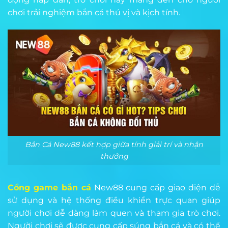
chơi trải nghiệm bắn cá thú vị và kịch tính.
Bắn Cá New88 kết hợp giữa tính giải trí và nhận
thưởng
Cổng game bắn cá
New88 cung cấp giao diện dễ
sử dụng và hệ thống điều khiển trực quan giúp
người chơi dễ dàng làm quen và tham gia trò chơi.
Người chơi sẽ được cung cấp súng bắn cá và có thể