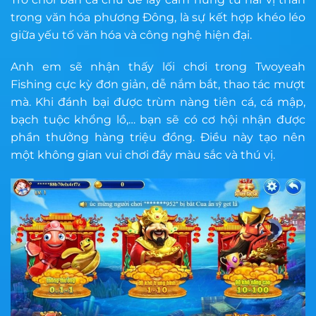
trong văn hóa phương Đông, là sự kết hợp khéo léo
giữa yếu tố văn hóa và công nghệ hiện đại.
Anh em sẽ nhận thấy lối chơi trong Twoyeah
Fishing cực kỳ đơn giản, dễ nắm bắt, thao tác mượt
mà. Khi đánh bại được trùm nàng tiên cá, cá mập,
bạch tuộc khổng lồ,… bạn sẽ có cơ hội nhận được
phần thưởng hàng triệu đồng. Điều này tạo nên
một không gian vui chơi đầy màu sắc và thú vị.