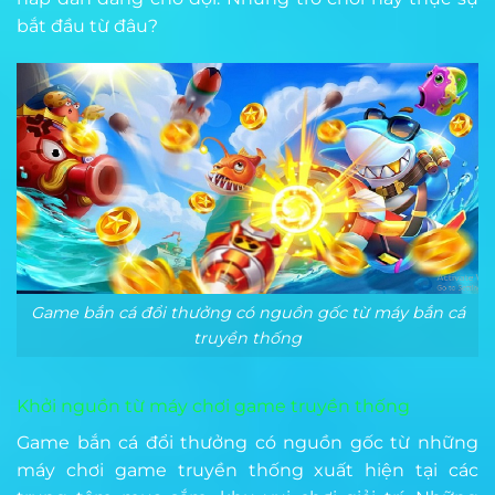
bắt đầu từ đâu?
Game bắn cá đổi thưởng có nguồn gốc từ máy bắn cá
truyền thống
Khởi nguồn từ máy chơi game truyền thống
Game bắn cá đổi thưởng có nguồn gốc từ những
máy chơi game truyền thống xuất hiện tại các