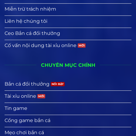
Miễn trừ trách nhiệm
Liên hệ chúng tôi
Ceo Bắn cá đổi thưởng
Cố vấn nội dung tài xỉu online
CHUYÊN MỤC CHÍNH
Bắn cá đổi thưởng
Tài xỉu online
Tin game
Cổng game bắn cá
Mẹo chơi bắn cá