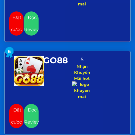
Đặt
Đọc
cược
Review
6
GO88
5
Nhận
Khuyến
Mãi hot
Đặt
Đọc
cược
Review