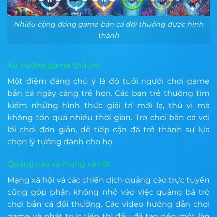
Nhiều cộng đồng game bắn cá đổi thưởng được hình
thành
Xu hướng game thủ trẻ
Một điểm đáng chú ý là độ tuổi người chơi game
bắn cá ngày càng trẻ hơn. Các bạn trẻ thường tìm
kiếm những hình thức giải trí mới lạ, thú vị mà
không tốn quá nhiều thời gian. Trò chơi bắn cá với
lối chơi đơn giản, dễ tiếp cận đã trở thành sự lựa
chọn lý tưởng dành cho họ.
Quảng cáo và mạng xã hội
Mạng xã hội và các chiến dịch quảng cáo trực tuyến
cũng góp phần không nhỏ vào việc quảng bá trò
chơi bắn cá đổi thưởng. Các video hướng dẫn chơi
game và phát trực tiếp thi đấu đã tạo nên một làn