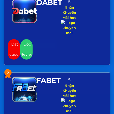
DABET
5
Chuẩn
Và
Trong
Giả
Nhận
Thế
–
Khuyến
Giới
Chi
Game
Tiết
Mãi hot
Số
Nhỏ,
Khác
Biệt
Lớn
Đặt
Đọc
cược
Review
2
FABET
5
Nhận
Khuyến
Mãi hot