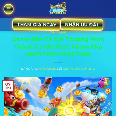
Bỏ
qua
nội
dung
THAM GIA NGAY
NHẬN ƯU ĐÃI
TIN GAME
Game Bắn Cá Đổi Thưởng Hình
Thành Từ Khi Nào? Khám Phá
Hành Trình Phát Triển
ĐĂNG VÀO
07/01/2025
BỞI
CEO THOMAS HƯNG
07
Th1