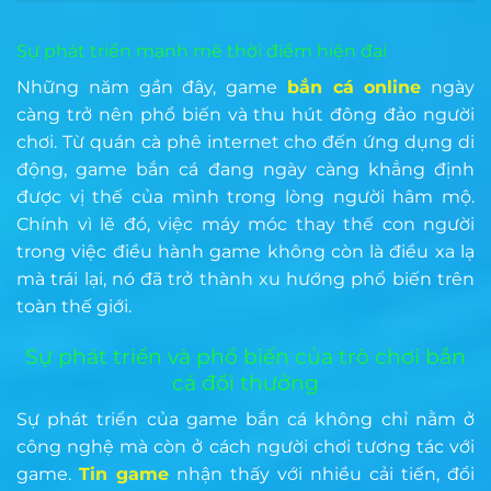
Sự phát triển mạnh mẽ thời điểm hiện đại
Những năm gần đây, game
bắn cá online
ngày
càng trở nên phổ biến và thu hút đông đảo người
chơi. Từ quán cà phê internet cho đến ứng dụng di
động, game bắn cá đang ngày càng khẳng định
được vị thế của mình trong lòng người hâm mộ.
Chính vì lẽ đó, việc máy móc thay thế con người
trong việc điều hành game không còn là điều xa lạ
mà trái lại, nó đã trở thành xu hướng phổ biến trên
toàn thế giới.
Sự phát triển và phổ biến của trò chơi bắn
cá đổi thưởng
Sự phát triển của game bắn cá không chỉ nằm ở
công nghệ mà còn ở cách người chơi tương tác với
game.
Tin game
nhận thấy với nhiều cải tiến, đổi