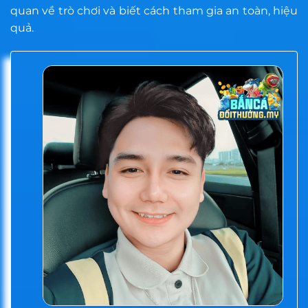
quan về trò chơi và biết cách tham gia an toàn, hiệu
quả.