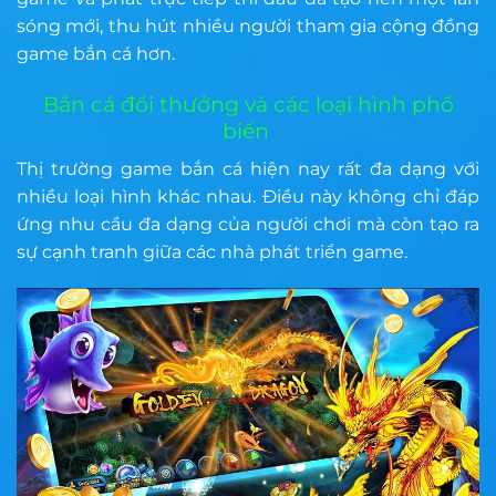
sóng mới, thu hút nhiều người tham gia cộng đồng
game bắn cá hơn.
Bắn cá đổi thưởng và các loại hình phổ
biến
Thị trường game bắn cá hiện nay rất đa dạng với
nhiều loại hình khác nhau. Điều này không chỉ đáp
ứng nhu cầu đa dạng của người chơi mà còn tạo ra
sự cạnh tranh giữa các nhà phát triển game.