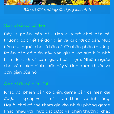
Bắn cá đổi thưởng đa dạng loại hình
Game bắn cá cổ điển
Đây là phiên bản đầu tiên của trò chơi bắn cá,
thường có thiết kế đơn giản và lối chơi cơ bản. Mục
tiêu của người chơi là bắn cá để nhận phần thưởng.
Phiên bản cổ điển này vẫn giữ được sức hút nhờ
tính dễ chơi và cảm giác hoài niệm. Nhiều người
chơi vẫn thích hình thức này vì tính quen thuộc và
đơn giản của nó.
Game bắn cá hiện đại
Khác với phiên bản cổ điển, game bắn cá hiện đại
được nâng cấp về hình ảnh, âm thanh và tính năng.
Người chơi có thể tham gia vào nhiều phòng game
khác nhau với mức đặt cược và phần thưởng khác