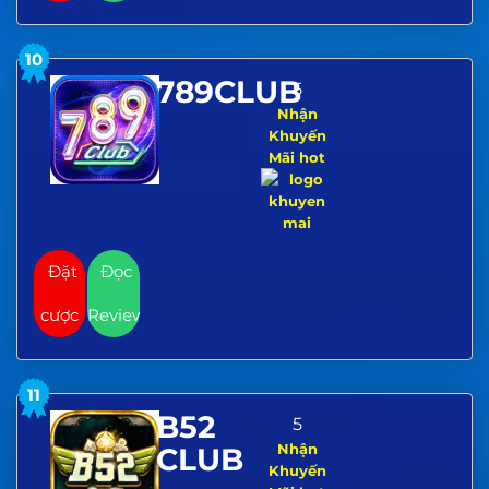
10
789CLUB
5
Nhận
Khuyến
Mãi hot
Đặt
Đọc
cược
Review
11
B52
5
Nhận
CLUB
Khuyến