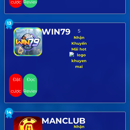
cược
Review
13
WIN79
5
Nhận
Khuyến
Mãi hot
Đặt
Đọc
cược
Review
14
MANCLUB
5
Nhận