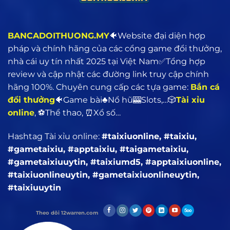
BANCADOITHUONG.MY
🐠Website đại diện hợp
pháp và chính hãng của các cổng game đổi thưởng,
nhà cái uy tín nhất 2025 tại Việt Nam✅Tổng hợp
review và cập nhật các đường link truy cập chính
hãng 100%. Chuyên cung cấp các tựa game:
Bắn cá
đổi thưởng
🐠Game bài♣️Nổ hũ🎰Slots,…🎲
Tài xỉu
online
, ⚽Thể thao, ⏰Xổ số…
Hashtag Tài xỉu online:
#taixiuonline, #taixiu,
#gametaixiu, #apptaixiu, #taigametaixiu,
#gametaixiuuytin, #taixiumd5, #apptaixiuonline,
#taixiuonlineuytin, #gametaixiuonlineuytin,
#taixiuuytin
Theo dõi 12warren.com