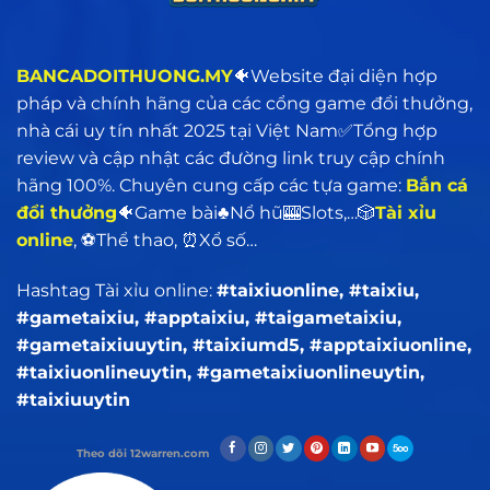
BANCADOITHUONG.MY
🐠Website đại diện hợp
pháp và chính hãng của các cổng game đổi thưởng,
nhà cái uy tín nhất 2025 tại Việt Nam✅Tổng hợp
review và cập nhật các đường link truy cập chính
hãng 100%. Chuyên cung cấp các tựa game:
Bắn cá
đổi thưởng
🐠Game bài♣️Nổ hũ🎰Slots,…🎲
Tài xỉu
online
, ⚽Thể thao, ⏰Xổ số…
Hashtag Tài xỉu online:
#taixiuonline, #taixiu,
#gametaixiu, #apptaixiu, #taigametaixiu,
#gametaixiuuytin, #taixiumd5, #apptaixiuonline,
#taixiuonlineuytin, #gametaixiuonlineuytin,
#taixiuuytin
Theo dõi 12warren.com