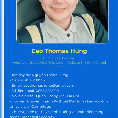
Ceo Thomas Hưng
CEO - Tổng biên tập
website
tại
BANCADOITHUONG
|
Website
|
+ Bài viết mới
nhất
- Tên đầy đủ: Nguyễn Thành Hưng
- Năm sinh: 10/8/1992
- Email:
ceothomashung@gmail.com
- Số điện thoại: 0868.888.999
- Nơi ở hiện tại: Quận Hoàng Mai, Hà Nội
- Học vấn: Chuyên ngành Kỹ thuật Máy tính - Đại học Anh
University of Cambridge
- Chức vụ hiện tại: CEO, định hướng và phát triển trang
game Bancadoithuong.tv.