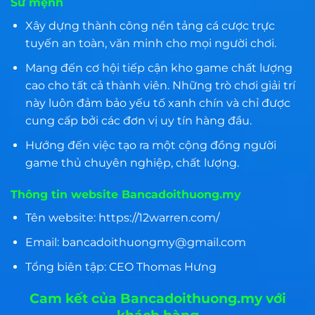
Sứ mệnh
Xây dựng thành công nền tảng cá cược trực
tuyến an toàn, văn minh cho mọi người chơi.
Mang đến cơ hội tiếp cận kho game chất lượng
cao cho tất cả thành viên. Những trò chơi giải trí
này luôn đảm bảo yếu tố xanh chín và chỉ được
cung cấp bởi các đơn vị uy tín hàng đầu.
Hướng đến việc tạo ra một cộng đồng người
game thủ chuyên nghiệp, chất lượng.
Thông tin website Bancadoithuong.my
Tên website: https://12warren.com/
Email:
bancadoithuongmy@gmail.com
Tổng biên tập: CEO Thomas Hưng
Cam kết của Bancadoithuong.my với