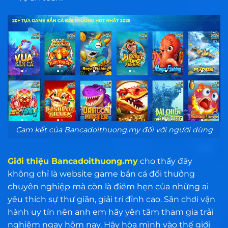
Cam kết của Bancadoithuong.my đối với người dùng
Giới thiệu Bancadoithuong.my
cho thấy đây
không chỉ là website game bắn cá đổi thưởng
chuyên nghiệp mà còn là điểm hẹn của những ai
yêu thích sự thư giãn, giải trí đỉnh cao. Sân chơi vận
hành uy tín nên anh em hãy yên tâm tham gia trải
nghiệm ngay hôm nay. Hãy hòa mình vào thế giới