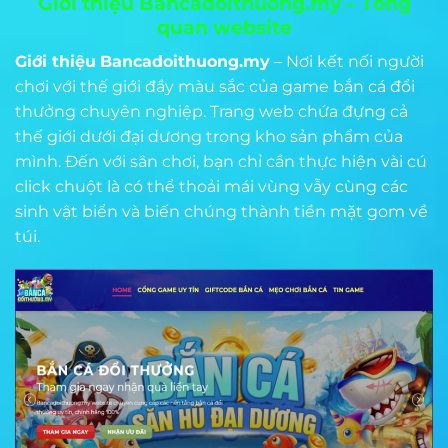
Giới thiệu Bancadoithuong.my – Tổng
quan website
Giới thiệu
Bancadoithuong.my
– Nơi kết nối người
chơi với thế giới đầy màu sắc của game bắn cá đổi
thưởng chuyên nghiệp. Trang web chứa đựng cả
thế giới dưới đại dương trong kho sản phẩm của
mình. Đến với sân chơi, bạn chỉ cần thực hiện vài cú
click chuột là có thể thoải mái vùng vẫy cùng các
sinh vật biển và biến chúng thành tiền mặt gom về
túi.