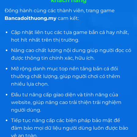
khách hàng
Đồng hành cùng các thành viên, trang game
Bancadoithuong.my
cam kết:
Cập nhật liên tục các tựa game bắn cá hay nhất,
hot hít nhất trên thị trường.
Nâng cao chất lượng nội dung giúp người đọc có
được thông tin chính xác, hữu ích.
Mở rộng danh mục top nền tảng bắn cá đổi
thưởng chất lượng, giúp người chơi có thêm
nhiều lựa chọn.
Đầu tư nâng cấp giao diện và tính năng của
website, giúp nâng cao trải thiện trải nghiệm
người dùng.
Tiếp tục nâng cấp các biện pháp bảo mật để
đảm bảo mọi dữ liệu người dùng luôn được bảo
vệ an toàn.