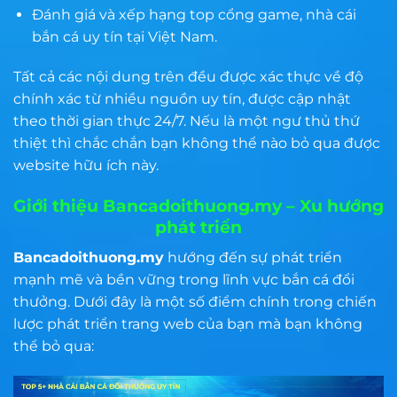
Đánh giá và xếp hạng top cổng game, nhà cái
bắn cá uy tín tại Việt Nam.
Tất cả các nội dung trên đều được xác thực về độ
chính xác từ nhiều nguồn uy tín, được cập nhật
theo thời gian thực 24/7. Nếu là một ngư thủ thứ
thiệt thì chắc chắn bạn không thể nào bỏ qua được
website hữu ích này.
Giới thiệu Bancadoithuong.my – Xu hướng
phát triển
Bancadoithuong.my
hướng đến sự phát triển
mạnh mẽ và bền vững trong lĩnh vực bắn cá đổi
thưởng. Dưới đây là một số điểm chính trong chiến
lược phát triển trang web của bạn mà bạn không
thể bỏ qua: