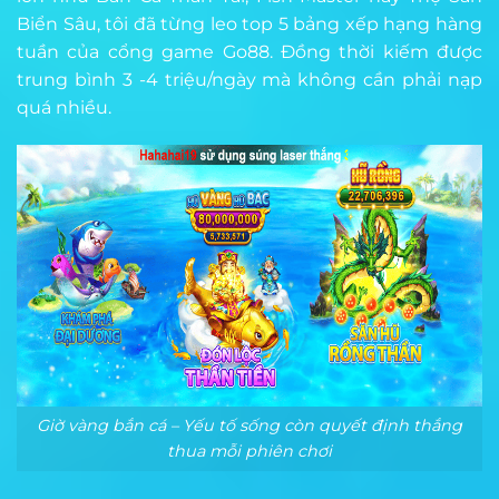
Biển Sâu, tôi đã từng leo top 5 bảng xếp hạng hàng
tuần của cổng game Go88. Đồng thời kiếm được
trung bình 3 -4 triệu/ngày mà không cần phải nạp
quá nhiều.
Giờ vàng bắn cá – Yếu tố sống còn quyết định thắng
thua mỗi phiên chơi