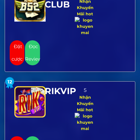
Nhận
CLUB
Khuyến
Mãi hot
Đặt
Đọc
cược
Review
12
RIKVIP
5
Nhận
Khuyến
Mãi hot