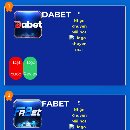
Khi
Giả
Phân
Tải
–
Biệt
1
Ứng
Nhận
Win79
DABET
Dụng!
Diện
Thật
5
Chuẩn
Và
Trong
Giả
Nhận
Thế
–
Khuyến
Giới
Chi
Game
Tiết
Mãi hot
Số
Nhỏ,
Khác
Biệt
Lớn
Đặt
Đọc
cược
Review
2
FABET
5
Nhận
Khuyến
Mãi hot