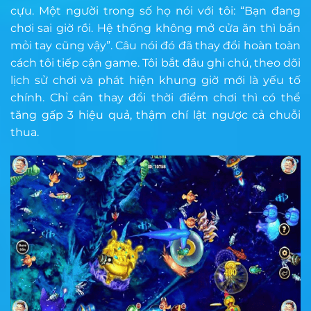
cựu. Một người trong số họ nói với tôi: “Bạn đang
chơi sai giờ rồi. Hệ thống không mở cửa ăn thì bắn
mỏi tay cũng vậy”. Câu nói đó đã thay đổi hoàn toàn
cách tôi tiếp cận game. Tôi bắt đầu ghi chú, theo dõi
lịch sử chơi và phát hiện khung giờ mới là yếu tố
chính. Chỉ cần thay đổi thời điểm chơi thì có thể
tăng gấp 3 hiệu quả, thậm chí lật ngược cả chuỗi
thua.