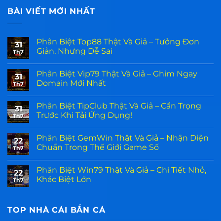
BÀI VIẾT MỚI NHẤT
Phân Biệt Top88 Thật Và Giả – Tưởng Đơn
31
Giản, Nhưng Dễ Sai
Th7
Không
có
Phân Biệt Vip79 Thật Và Giả – Ghim Ngay
bình
31
luận
Domain Mới Nhất
Th7
ở
Phân
Không
Biệt
có
Phân Biệt TipClub Thật Và Giả – Cẩn Trọng
Top88
bình
31
Thật
luận
Trước Khi Tải Ứng Dụng!
Th7
Và
ở
Giả
Phân
Không
–
Biệt
có
Phân Biệt GemWin Thật Và Giả – Nhận Diện
Tưởng
Vip79
bình
22
Đơn
Thật
luận
Chuẩn Trong Thế Giới Game Số
Th7
Giản,
Và
ở
Nhưng
Giả
Phân
Không
Dễ
–
Biệt
có
Phân Biệt Win79 Thật Và Giả – Chi Tiết Nhỏ,
Sai
Ghim
TipClub
bình
22
Ngay
Thật
luận
Khác Biệt Lớn
Th7
Domain
Và
ở
Mới
Giả
Phân
Không
Nhất
–
Biệt
có
Cẩn
GemWin
bình
TOP NHÀ CÁI BẮN CÁ
Trọng
Thật
luận
Trước
Và
ở