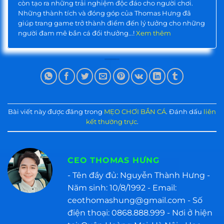
còn tạo ra những trải nghiệm độc đáo cho người chơi.
Những thành tích và đóng góp của Thomas Hưng đã
giúp trang game trở thành điểm đến lý tưởng cho những
người đam mê bắn cá đổi thưởng
.
..!
Xem thêm
Bài viết này được đăng trong
MẸO CHƠI BẮN CÁ
. Đánh dấu
liên
kết thường trực
.
CEO THOMAS HƯNG
- Tên đầy đủ: Nguyễn Thành Hưng -
Năm sinh: 10/8/1992 - Email:
ceothomashung@gmail.com
- Số
điện thoại: 0868.888.999 - Nơi ở hiện