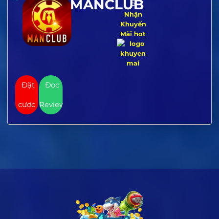
MANCLUB
5
Nhận
Khuyến
Mãi hot
Đặt
Đọc
cược
Review