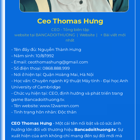
Ceo Thomas Hưng
CEO - Tổng biên tập
website
tại
BANCADOITHUONG
|
Website
|
+ Bài viết mới
nhất
- Tên đầy đủ: Nguyễn Thành Hưng
- Năm sinh: 10/8/1992
- Email:
ceothomashung@gmail.com
- Số điện thoại: 0868.888.999
- Nơi ở hiện tại: Quận Hoàng Mai, Hà Nội
- Học vấn: Chuyên ngành Kỹ thuật Máy tính - Đại học Anh
University of Cambridge
- Chức vụ hiện tại: CEO, định hướng và phát triển trang
game Bancadoithuong.tv.
- Tên website: www.12warren.com
- Tình trạng hôn nhân: Độc thân
CEO Thomas Hưng
- Một cái tên nổi bật và có sức ảnh
hưởng lớn đối với thương hiệu
Bancadoithuong.tv
. Sự
xuất hiện của anh không chỉ mang đến sự đổi mới mà