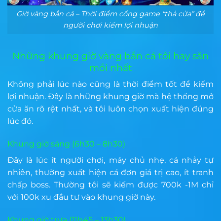
Giờ vàng bắn cá – Thời điểm cổng game “thả cửa” để
người chơi kiếm lợi nhuận
Những khung giờ vàng bắn cá tôi hay săn
mồi nhất
Không phải lúc nào cũng là thời điểm tốt để kiếm
lợi nhuận. Đây là những khung giờ mà hệ thống mở
cửa ăn rõ rệt nhất, và tôi luôn chọn xuất hiện đúng
lúc đó.
Khung giờ sáng (6h30 – 8h30)
Đây là lúc ít người chơi, máy chủ nhẹ, cá nhảy tự
nhiên, thường xuất hiện cá đơn giá trị cao, ít tranh
chấp boss. Thường tôi sẽ kiếm được 700k -1M chỉ
với 100k xu đầu tư vào khung giờ này.
Khung giờ trưa (11h45 – 13h30)