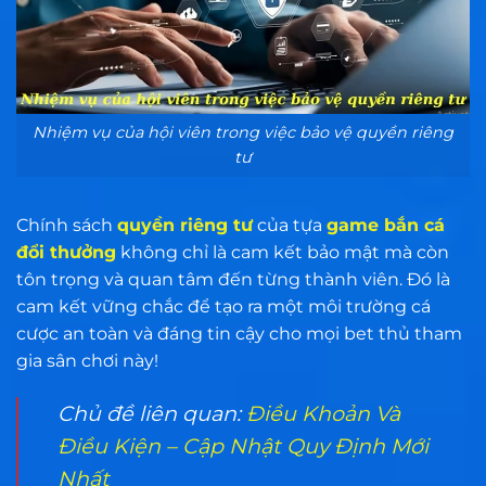
Nhiệm vụ của hội viên trong việc bảo vệ quyền riêng
tư
Chính sách
quyền riêng tư
của tựa
game bắn cá
đổi thưởng
không chỉ là cam kết bảo mật mà còn
tôn trọng và quan tâm đến từng thành viên. Đó là
cam kết vững chắc để tạo ra một môi trường cá
cược an toàn và đáng tin cậy cho mọi bet thủ tham
gia sân chơi này!
Chủ đề liên quan:
Điều Khoản Và
Điều Kiện – Cập Nhật Quy Định Mới
Nhất