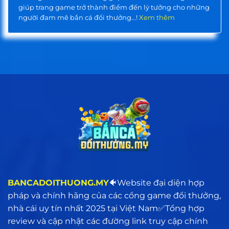
giúp trang game trở thành điểm đến lý tưởng cho những
người đam mê bắn cá đổi thưởng
.
..!
Xem thêm
BANCADOITHUONG.MY
🐠Website đại diện hợp
pháp và chính hãng của các cổng game đổi thưởng,
nhà cái uy tín nhất 2025 tại Việt Nam✅Tổng hợp
review và cập nhật các đường link truy cập chính