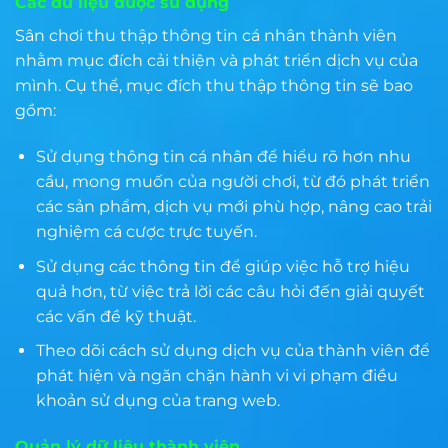
Các dữ liệu được sử dụng
Sân chơi thu thập thông tin cá nhân thành viên
nhằm mục đích cải thiện và phát triển dịch vụ của
mình. Cụ thể, mục đích thu thập thông tin sẽ bao
gồm:
Sử dụng thông tin cá nhân để hiểu rõ hơn nhu
cầu, mong muốn của người chơi, từ đó phát triển
các sản phẩm, dịch vụ mới phù hợp, nâng cao trải
nghiệm cá cược trực tuyến.
Sử dụng các thông tin để giúp việc hỗ trợ hiệu
quả hơn, từ việc trả lời các câu hỏi đến giải quyết
các vấn đề kỹ thuật.
Theo dõi cách sử dụng dịch vụ của thành viên để
phát hiện và ngăn chặn hành vi vi phạm điều
khoản sử dụng của trang web.
Quản lý dữ liệu thành viên