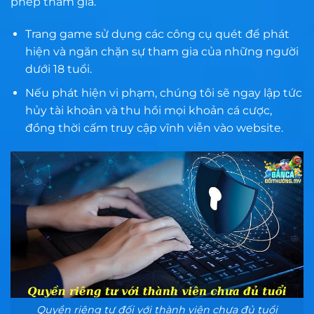
phép tham gia.
Trang game sử dụng các công cụ quét để phát
hiện và ngăn chặn sự tham gia của những người
dưới 18 tuổi.
Nếu phát hiện vi phạm, chúng tôi sẽ ngay lập tức
hủy tài khoản và thu hồi mọi khoản cá cược,
đồng thời cấm truy cập vĩnh viễn vào website.
Quyền riêng tư đối với thành viên chưa đủ tuổi