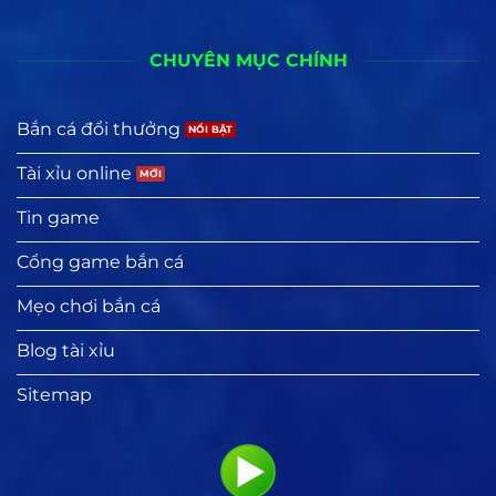
CHUYÊN MỤC CHÍNH
Bắn cá đổi thưởng
Tài xỉu online
Tin game
Cổng game bắn cá
Mẹo chơi bắn cá
Blog tài xỉu
Sitemap