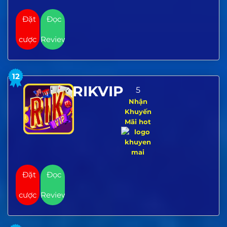
Đặt
Đọc
cược
Review
12
RIKVIP
5
Nhận
Khuyến
Mãi hot
Đặt
Đọc
cược
Review