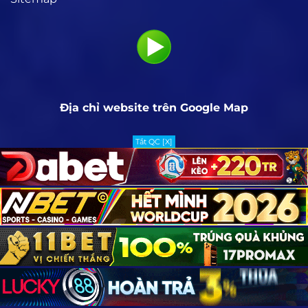
Địa chỉ website trên Google Map
Tắt QC [X]