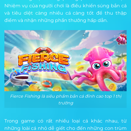
Nhiệm vụ của người chơi là điều khiển súng bắn cá
và tiêu diệt càng nhiều cá càng tốt để thu thập
điểm và nhận những phần thưởng hấp dẫn.
Fierce Fishing là siêu phẩm bắn cá đỉnh cao top 1 thị
trường
Trong game có rất nhiều loại cá khác nhau, từ
những loài cá nhỏ dễ giết cho đến những con trùm