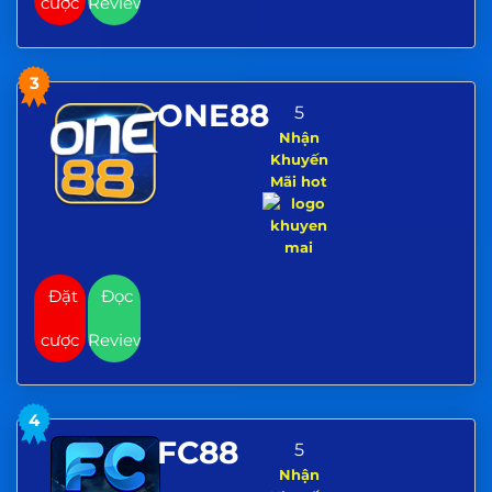
cược
Review
3
ONE88
5
Nhận
Khuyến
Mãi hot
Đặt
Đọc
cược
Review
4
FC88
5
Nhận