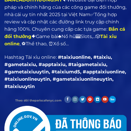
pháp và chính hãng của các cổng game đổi thưởng,
nhà cái uy tín nhất 2025 tại Việt Nam✅Tổng hợp
review và cập nhật các đường link truy cập chính
hãng 100%. Chuyên cung cấp các tựa game:
Bắn cá
đổi thưởng
🐠Game bài♣️Nổ hũ🎰Slots,…🎲
Tài xỉu
online
, ⚽Thể thao, ⏰Xổ số…
Hashtag Tài xỉu online:
#taixiuonline, #taixiu,
#gametaixiu, #apptaixiu, #taigametaixiu,
#gametaixiuuytin, #taixiumd5, #apptaixiuonline,
#taixiuonlineuytin, #gametaixiuonlineuytin,
#taixiuuytin
Theo dõi thepariscafenyc.com