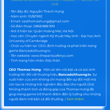
nhất
- Tên đầy đủ: Nguyễn Thành Hưng
- Năm sinh: 10/8/1992
- Email:
ceothomashung@gmail.com
- Số điện thoại: 0868.888.999
- Nơi ở hiện tại: Quận Hoàng Mai, Hà Nội
- Học vấn: Chuyên ngành Kỹ thuật Máy tính - Đại học Anh
University of Cambridge
- Chức vụ hiện tại: CEO, định hướng và phát triển trang
game Bancadoithuong.tv.
- Tên website: www.thepariscafenyc.com
- Tình trạng hôn nhân: Độc thân
CEO Thomas Hưng
- Một cái tên nổi bật và có sức ảnh
hưởng lớn đối với thương hiệu
Bancadoithuong.tv
. Sự
xuất hiện của anh không chỉ mang đến sự đổi mới mà
còn tạo ra những trải nghiệm độc đáo cho người chơi.
Những thành tích và đóng góp của Thomas Hưng đã
giúp trang game trở thành điểm đến lý tưởng cho những
người đam mê bắn cá đổi thưởng
.
..!
Xem thêm