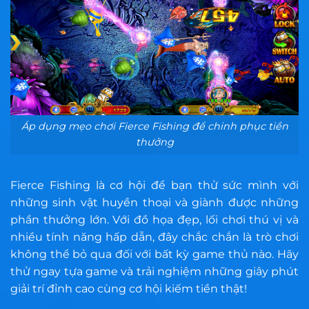
Áp dụng mẹo chơi Fierce Fishing để chinh phục tiền
thưởng
Fierce Fishing là cơ hội để bạn thử sức mình với
những sinh vật huyền thoại và giành được những
phần thưởng lớn. Với đồ họa đẹp, lối chơi thú vị và
nhiều tính năng hấp dẫn, đây chắc chắn là trò chơi
không thể bỏ qua đối với bất kỳ game thủ nào. Hãy
thử ngay tựa game và trải nghiệm những giây phút
giải trí đỉnh cao cùng cơ hội kiếm tiền thật!