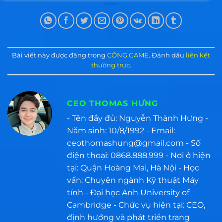
Bài viết này được đăng trong
CỔNG GAME
. Đánh dấu
liên kết
thường trực
.
CEO THOMAS HƯNG
- Tên đầy đủ: Nguyễn Thành Hưng -
Năm sinh: 10/8/1992 - Email:
ceothomashung@gmail.com
- Số
điện thoại: 0868.888.999 - Nơi ở hiện
tại: Quận Hoàng Mai, Hà Nội - Học
vấn: Chuyên ngành Kỹ thuật Máy
tính - Đại học Anh University of
Cambridge - Chức vụ hiện tại: CEO,
định hướng và phát triển trang