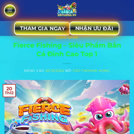
Bỏ
qua
nội
dung
THAM GIA NGAY
NHẬN ƯU ĐÃI
CỔNG GAME
Fierce Fishing – Siêu Phẩm Bắn
Cá Đỉnh Cao Top 1
ĐĂNG VÀO
20/12/2024
BỞI
CEO THOMAS HƯNG
20
Th12