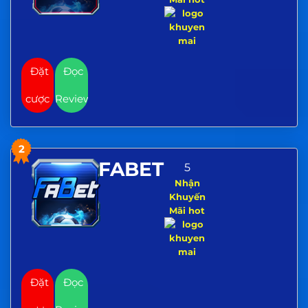
Số
Nhỏ,
Khác
Biệt
Lớn
Đặt
Đọc
cược
Review
2
FABET
5
Nhận
Khuyến
Mãi hot
Đặt
Đọc