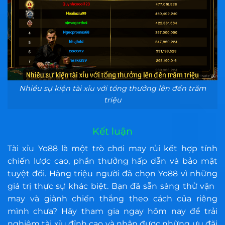
Nhiều sự kiện tài xỉu với tổng thưởng lên đến trăm
triệu
Kết luận
Tài xỉu Yo88 là một trò chơi may rủi kết hợp tính
chiến lược cao, phần thưởng hấp dẫn và bảo mật
tuyệt đối. Hàng triệu người đã chọn Yo88 vì những
giá trị thực sự khác biệt. Bạn đã sẵn sàng thử vận ​​
may và giành chiến thắng theo cách của riêng
mình chưa? Hãy tham gia ngay hôm nay để trải
nghiệm tài xỉu đỉnh cao và nhận được những ưu đãi