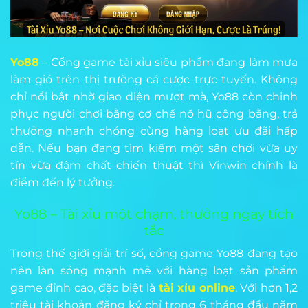
Yo88
– Cổng game tài xỉu siêu phẩm đang làm mưa
làm gió trên thị trường cá cược trực tuyến. Không
chỉ nổi bật nhờ giao diện mượt mà, Yo88 còn chinh
phục người chơi bằng cơ chế nổ hũ công bằng, trả
thưởng nhanh chóng cùng hàng loạt ưu đãi hấp
dẫn. Nếu bạn đang tìm kiếm một sân chơi vừa uy
tín vừa đậm chất chiến thuật thì Vinwin chính là
điểm đến lý tưởng.
Yo88 – Tài xỉu một chạm, thưởng ngay tích
tắc
Trong thế giới giải trí số, cổng game Yo88 đang tạo
nên làn sóng mạnh mẽ với hàng loạt sản phẩm
game đỉnh cao, đặc biệt là
tài xỉu online
. Với hơn 1,2
triệu tài khoản đăng ký chỉ trong 6 tháng đầu năm