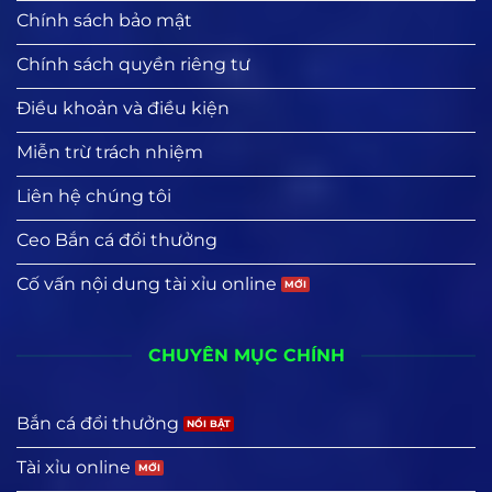
Chính sách bảo mật
Chính sách quyền riêng tư
Điều khoản và điều kiện
Miễn trừ trách nhiệm
Liên hệ chúng tôi
Ceo Bắn cá đổi thưởng
Cố vấn nội dung tài xỉu online
CHUYÊN MỤC CHÍNH
Bắn cá đổi thưởng
Tài xỉu online