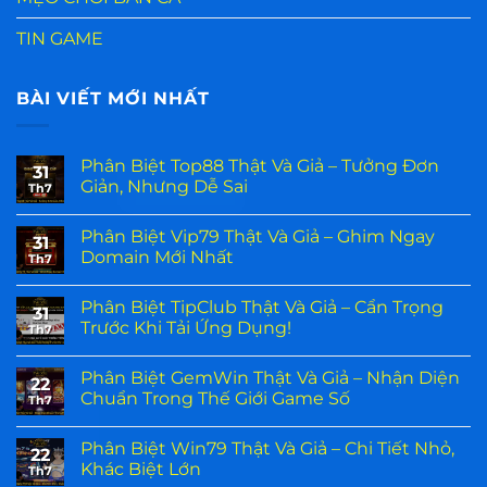
TIN GAME
BÀI VIẾT MỚI NHẤT
Phân Biệt Top88 Thật Và Giả – Tưởng Đơn
31
Giản, Nhưng Dễ Sai
Th7
Không
có
Phân Biệt Vip79 Thật Và Giả – Ghim Ngay
bình
31
luận
Domain Mới Nhất
Th7
ở
Phân
Không
Biệt
có
Phân Biệt TipClub Thật Và Giả – Cẩn Trọng
Top88
bình
31
Thật
luận
Trước Khi Tải Ứng Dụng!
Th7
Và
ở
Giả
Phân
Không
–
Biệt
có
Phân Biệt GemWin Thật Và Giả – Nhận Diện
Tưởng
Vip79
bình
22
Đơn
Thật
luận
Chuẩn Trong Thế Giới Game Số
Th7
Giản,
Và
ở
Nhưng
Giả
Phân
Không
Dễ
–
Biệt
có
Phân Biệt Win79 Thật Và Giả – Chi Tiết Nhỏ,
Sai
Ghim
TipClub
bình
22
Ngay
Thật
luận
Khác Biệt Lớn
Th7
Domain
Và
ở