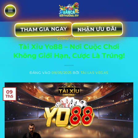
Bỏ
qua
nội
dung
THAM GIA NGAY
NHẬN ƯU ĐÃI
CỔNG GAME
Tài Xỉu Yo88 – Nơi Cuộc Chơi
Không Giới Hạn, Cược Là Trúng!
ĐĂNG VÀO
09/05/2025
BỞI
TÀI LAS VEGAS
09
Th5