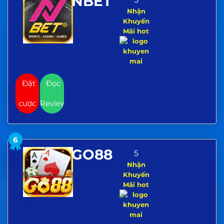
NBET
Nhận
Khuyến
Mãi hot
Đặt
Đọc
cược
Review
6
GO88
5
Nhận
Khuyến
Mãi hot