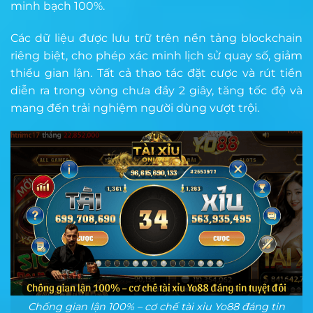
minh bạch 100%.
Các dữ liệu được lưu trữ trên nền tảng blockchain
riêng biệt, cho phép xác minh lịch sử quay số, giảm
thiểu gian lận. Tất cả thao tác đặt cược và rút tiền
diễn ra trong vòng chưa đầy 2 giây, tăng tốc độ và
mang đến trải nghiệm người dùng vượt trội.
Chống gian lận 100% – cơ chế tài xỉu Yo88 đáng tin