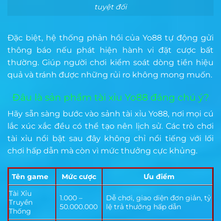
tuyệt đối
Đặc biệt, hệ thống phản hồi của Yo88 tự động gửi
thông báo nếu phát hiện hành vi đặt cược bất
thường. Giúp người chơi kiểm soát dòng tiền hiệu
quả và tránh được những rủi ro không mong muốn.
Đâu là sản phẩm tài xỉu Yo88 đáng chú ý?
Hãy sẵn sàng bước vào sảnh tài xỉu Yo88, nơi mọi cú
lắc xúc xắc đều có thể tạo nên lịch sử. Các trò chơi
tài xỉu nổi bật sau đây không chỉ nổi tiếng với lối
chơi hấp dẫn mà còn vì mức thưởng cực khủng.
Tên game
Mức cược
Ưu điểm
Tài Xỉu
1.000 –
Dễ chơi, giao diện đơn giản, tỷ
Truyền
50.000.000
lệ trả thưởng hấp dẫn
Thống