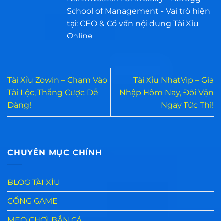
School of Management - Vai trò hiện
tại: CEO & Cố vấn nội dung Tài Xỉu
Online
Tài Xỉu Zowin – Chạm Vào
Tài Xỉu NhatVip – Gia
Tài Lộc, Thắng Cược Dễ
Nhập Hôm Nay, Đổi Vận
Dàng!
Ngay Tức Thì!
CHUYÊN MỤC CHÍNH
BLOG TÀI XỈU
CỔNG GAME
MẸO CHƠI BẮN CÁ