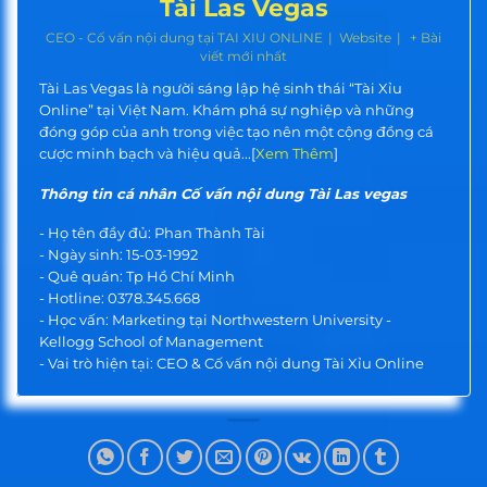
Tài Las Vegas
CEO - Cố vấn nội dung
tại
TAI XIU ONLINE
|
Website
|
+ Bài
viết mới nhất
Tài Las Vegas là người sáng lập hệ sinh thái “Tài Xỉu
Online” tại Việt Nam. Khám phá sự nghiệp và những
đóng góp của anh trong việc tạo nên một cộng đồng cá
cược minh bạch và hiệu quả...[
Xem Thêm
]
Thông tin cá nhân Cố vấn nội dung Tài Las vegas
- Họ tên đầy đủ: Phan Thành Tài
- Ngày sinh: 15-03-1992
- Quê quán: Tp Hồ Chí Minh
- Hotline: 0378.345.668
- Học vấn: Marketing tại Northwestern University -
Kellogg School of Management
- Vai trò hiện tại: CEO & Cố vấn nội dung Tài Xỉu Online