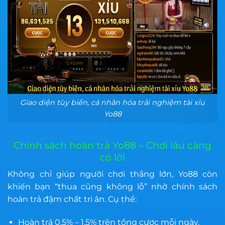
Giao diện tùy biến, cá nhân hóa trải nghiệm tài xỉu
Yo88
Chính sách hoàn trả Yo88 – Chơi lâu càng
có lời
Không chỉ giúp người chơi thắng lớn, Yo88 còn
khiến bạn “thua cũng không lỗ” nhờ chính sách
hoàn trả đậm chất tri ân. Cụ thể:
Hoàn trả 0.5% – 1.5% trên tổng cược mỗi ngày.