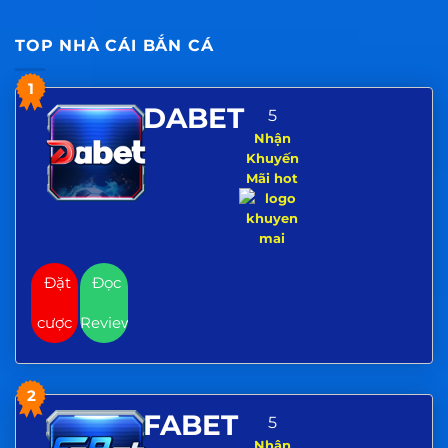
Mới
Giả
Phân
Không
Nhất
–
Biệt
có
Cẩn
GemWin
bình
TOP NHÀ CÁI BẮN CÁ
Trọng
Thật
luận
Trước
Và
ở
Khi
Giả
Phân
Tải
–
Biệt
1
Ứng
Nhận
Win79
DABET
Dụng!
Diện
Thật
5
Chuẩn
Và
Trong
Giả
Nhận
Thế
–
Khuyến
Giới
Chi
Game
Tiết
Mãi hot
Số
Nhỏ,
Khác
Biệt
Lớn
Đặt
Đọc
cược
Review
2
FABET
5
Nhận