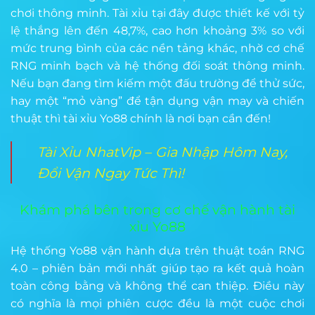
chơi thông minh. Tài xỉu tại đây được thiết kế với tỷ
lệ thắng lên đến 48,7%, cao hơn khoảng 3% so với
mức trung bình của các nền tảng khác, nhờ cơ chế
RNG minh bạch và hệ thống đối soát thông minh.
Nếu bạn đang tìm kiếm một đấu trường để thử sức,
hay một “mỏ vàng” để tận dụng vận may và chiến
thuật thì tài xỉu Yo88 chính là nơi bạn cần đến!
Tài Xỉu NhatVip – Gia Nhập Hôm Nay,
Đổi Vận Ngay Tức Thì!
Khám phá bên trong cơ chế vận hành tài
xỉu Yo88
Hệ thống Yo88 vận hành dựa trên thuật toán RNG
4.0 – phiên bản mới nhất giúp tạo ra kết quả hoàn
toàn công bằng và không thể can thiệp. Điều này
có nghĩa là mọi phiên cược đều là một cuộc chơi