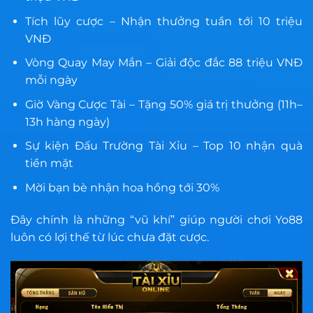
Tích lũy cược – Nhận thưởng tuần tới 10 triệu
VNĐ
Vòng Quay May Mắn – Giải độc đắc 88 triệu VNĐ
mỗi ngày
Giờ Vàng Cược Tài – Tặng 50% giá trị thưởng (11h–
13h hàng ngày)
Sự kiện Đấu Trường Tài Xỉu – Top 10 nhận quà
tiền mặt
Mời bạn bè nhận hoa hồng tới 30%
Đây chính là những “vũ khí” giúp người chơi Yo88
luôn có lợi thế từ lúc chưa đặt cược.