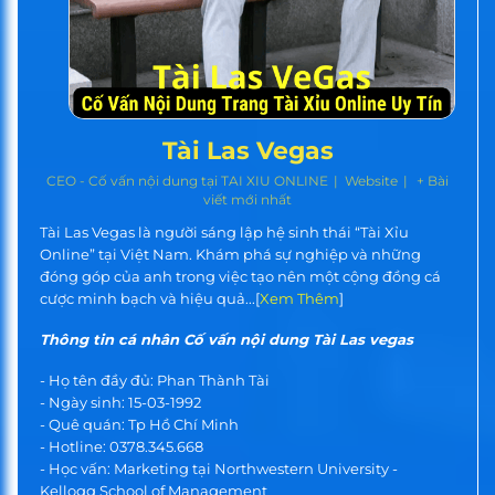
Tài Las Vegas
CEO - Cố vấn nội dung
tại
TAI XIU ONLINE
|
Website
|
+ Bài
viết mới nhất
Tài Las Vegas là người sáng lập hệ sinh thái “Tài Xỉu
Online” tại Việt Nam. Khám phá sự nghiệp và những
đóng góp của anh trong việc tạo nên một cộng đồng cá
cược minh bạch và hiệu quả...[
Xem Thêm
]
Thông tin cá nhân Cố vấn nội dung Tài Las vegas
- Họ tên đầy đủ: Phan Thành Tài
- Ngày sinh: 15-03-1992
- Quê quán: Tp Hồ Chí Minh
- Hotline: 0378.345.668
- Học vấn: Marketing tại Northwestern University -
Kellogg School of Management