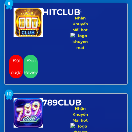
9
HITCLUB
5
Nhận
Khuyến
Mãi hot
Đặt
Đọc
cược
Review
10
789CLUB
5
Nhận
Khuyến
Mãi hot