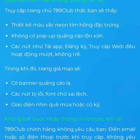
Giao diện hiện đại, không quảng cáo rác
Truy cập trang chủ 789Club thật, bạn sẽ thấy:
Thiết kế màu sắc neon tím hồng đặc trưng.
Không có pop-up quảng cáo lộn xộn.
Các nút như Tải app, Đăng ký, Truy cập Web đều
hoạt động mượt, không trễ.
Trong khi đó, trang giả mạo sẽ:
Có banner quảng cáo lạ.
Các nút bị lỗi, font chữ sai lệch.
Giao diện nhìn quê mùa hoặc cũ kỹ.
Không bắt buộc nhập thông tin lạ trước khi tải
789Club chính hãng không yêu cầu bạn: Điền email
hoặc số điện thoại trước khi truy cập. Không yêu