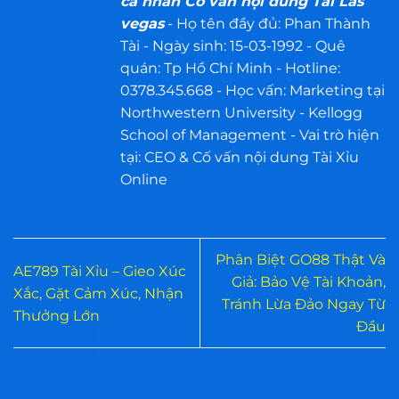
cá nhân Cố vấn nội dung Tài Las
vegas
- Họ tên đầy đủ: Phan Thành
Tài - Ngày sinh: 15-03-1992 - Quê
quán: Tp Hồ Chí Minh - Hotline:
0378.345.668 - Học vấn: Marketing tại
Northwestern University - Kellogg
School of Management - Vai trò hiện
tại: CEO & Cố vấn nội dung Tài Xỉu
Online
Phân Biệt GO88 Thật Và
AE789 Tài Xỉu – Gieo Xúc
Giả: Bảo Vệ Tài Khoản,
Xắc, Gặt Cảm Xúc, Nhận
Tránh Lừa Đảo Ngay Từ
Thưởng Lớn
Đầu