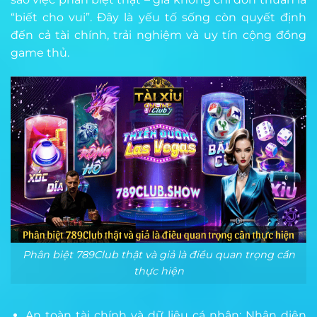
“biết cho vui”. Đây là yếu tố sống còn quyết định
đến cả tài chính, trải nghiệm và uy tín cộng đồng
game thủ.
Phân biệt 789Club thật và giả là điều quan trọng cần
thực hiện
An toàn tài chính và dữ liệu cá nhân: Nhận diện