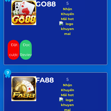
GO88
5
Nhận
Khuyến
Mãi hot
Đặt
Đọc
cược
Review
7
FA88
5
Nhận
Khuyến
Mãi hot