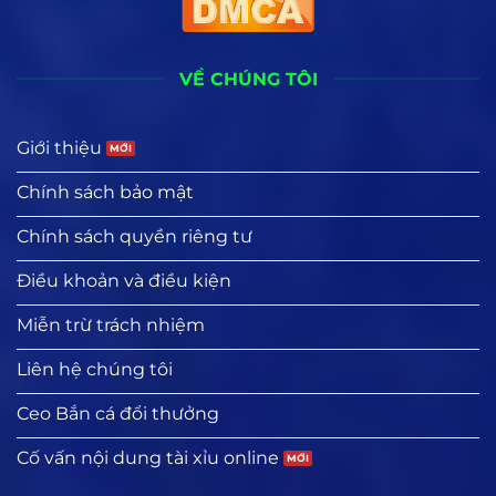
VỀ CHÚNG TÔI
Giới thiệu
Chính sách bảo mật
Chính sách quyền riêng tư
Điều khoản và điều kiện
Miễn trừ trách nhiệm
Liên hệ chúng tôi
Ceo Bắn cá đổi thưởng
Cố vấn nội dung tài xỉu online