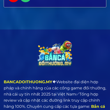
BANCADOITHUONG.MY
🐠Website đại diện hợp
pháp và chính hãng của các cổng game đổi thưởng,
nhà cái uy tín nhất 2025 tại Việt Nam✅Tổng hợp
review và cập nhật các đường link truy cập chính
hãng 100%. Chuyên cung cấp các tựa game:
Bắn cá