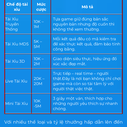
Chế độ tài
Mức
Mô tả
xỉu
cược
Tài Xỉu
Tựa game giữ đúng bản sắc
10K –
Truyền
nguyên bản nhưng độ cuốn thì
1M
Thống
không thể xem thường.
Mỗi kết quả đều có mã kiểm tra
5K –
Tài Xỉu MD5
để xác thực kết quả, đảm bảo tính
5M
công bằng.
10K –
Giao diện siêu thực, hiệu ứng đổ
Tài Xỉu 3D
2M
xúc xắc đẹp mắt.
Trực tiếp – real time – người
20K –
thật.Đây là nơi bạn không chỉ chơi
Live Tài Xỉu
20M
game mà còn so tài tâm lý với
người thật việc thật.
3 giây một ván, thích hợp cho
10K
Mini Tài Xỉu
những người yêu thích sự nhanh
-5M
chóng.
Với nhiều thể loại và tỷ lệ thưởng hấp dẫn lên đến