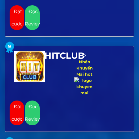
Đặt
Đọc
cược
Review
9
HITCLUB
5
Nhận
Khuyến
Mãi hot
Đặt
Đọc
cược
Review