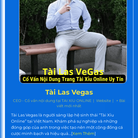
Tài Las Vegas
CEO - Cố vấn nội dung
tại
TAI XIU ONLINE
|
Website
|
+ Bài
viết mới nhất
Tài Las Vegas là người sáng lập hệ sinh thái “Tài Xỉu
Online” tại Việt Nam. Khám phá sự nghiệp và những
đóng góp của anh trong việc tạo nên một cộng đồng cá
cược minh bạch và hiệu quả...[
Xem Thêm
]