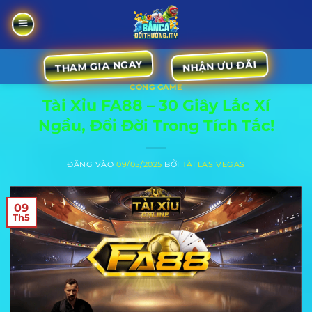
Bỏ
qua
nội
dung
THAM GIA NGAY
NHẬN ƯU ĐÃI
CỔNG GAME
Tài Xỉu FA88 – 30 Giây Lắc Xí
Ngầu, Đổi Đời Trong Tích Tắc!
ĐĂNG VÀO
09/05/2025
BỞI
TÀI LAS VEGAS
09
Th5