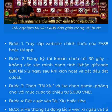
Trải nghiệm tài xỉu FA88 đơn giản trong vài bước
Bước 1: Truy cập website chính thức của FA88
hoặc tải app.
Bước 2: Đăng ký tài khoản chưa tới 30 giây –
không cần xác minh danh tính (Nhận giftcode
88K tài xỉu ngay sau khi kích hoạt và bắt đầu đặt
cược).
Bước 3: Chọn “Tài Xỉu” và lựa chọn game, phòng
chơi với mức cược tối thiểu từ 5.000 VNĐ.
Bước 4: Đặt cược vào Tài, Xỉu hoặc Hòa.
Bước 5: Hệ thống tự động lắc 3 viên xí ngầu và trả