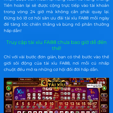
Tiền hoàn lại sẽ được cộng trực tiếp vào tài khoản
trong vòng 24 giờ mà không cần phải quay lại.
Đừng bỏ lỡ cơ hội săn ưu đãi tài xỉu FA88 mỗi ngày
để tăng tốc chiến thắng và bùng nổ phần thưởng
hấp dẫn!
Truy cập tài xỉu FA88 chưa bao giờ dễ đến
thế!
Chỉ với vài bước đơn giản, bạn có thể bước vào thế
giới sôi động của tài xỉu FA88, nơi mỗi cú nhấp
chuột đều mở ra những cơ hội đổi đời hấp dẫn.