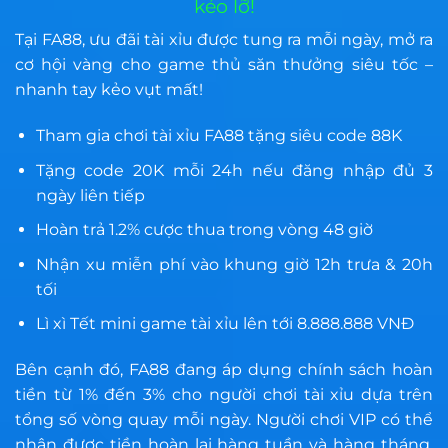
kẻo lỡ!
Tại FA88, ưu đãi tài xỉu được tung ra mỗi ngày, mở ra
cơ hội vàng cho game thủ săn thưởng siêu tốc –
nhanh tay kẻo vụt mất!
Tham gia chơi tài xỉu FA88 tặng siêu code 88K
Tặng code 20K mỗi 24h nếu đăng nhập đủ 3
ngày liên tiếp
Hoàn trả 1.2% cược thua trong vòng 48 giờ
Nhận xu miễn phí vào khung giờ 12h trưa & 20h
tối
Lì xì Tết mini game tài xỉu lên tới 8.888.888 VNĐ
Bên cạnh đó, FA88 đang áp dụng chính sách hoàn
tiền từ 1% đến 3% cho người chơi tài xỉu dựa trên
tổng số vòng quay mỗi ngày. Người chơi VIP có thể
nhận được tiền hoàn lại hàng tuần và hàng tháng.