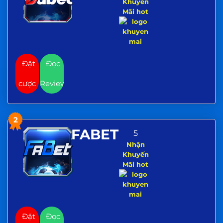
Khuyến
Giới
Chi
Game
Tiết
Mãi hot
Số
Nhỏ,
Khác
Biệt
Lớn
Đặt
Đọc
cược
Review
2
FABET
5
Nhận
Khuyến
Mãi hot
Đặt
Đọc