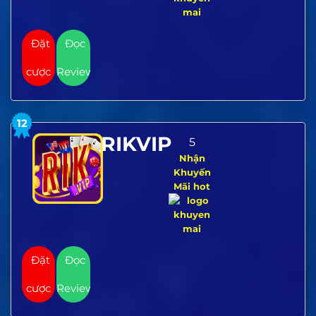
Đặt
Đọc
cược
Review
12
RIKVIP
5
Nhận
Khuyến
Mãi hot
Đặt
Đọc
cược
Review