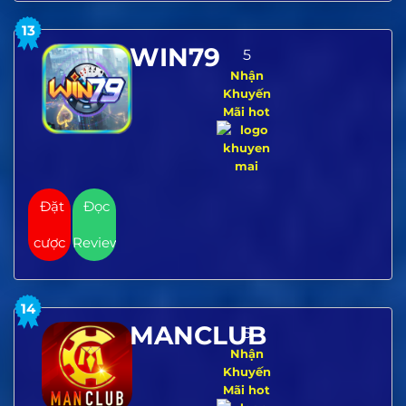
13
WIN79
5
Nhận
Khuyến
Mãi hot
Đặt
Đọc
cược
Review
14
MANCLUB
5
Nhận
Khuyến
Mãi hot