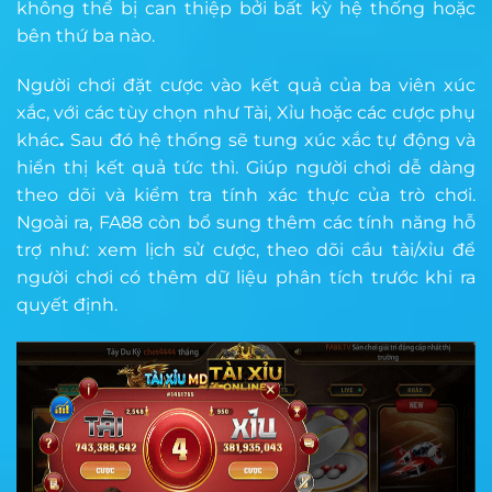
không thể bị can thiệp bởi bất kỳ hệ thống hoặc
bên thứ ba nào.
Người chơi đặt cược vào kết quả của ba viên xúc
xắc, với các tùy chọn như Tài, Xỉu hoặc các cược phụ
khác
.
Sau đó hệ thống sẽ tung xúc xắc tự động và
hiển thị kết quả tức thì. Giúp người chơi dễ dàng
theo dõi và kiểm tra tính xác thực của trò chơi.
Ngoài ra, FA88 còn bổ sung thêm các tính năng hỗ
trợ như: xem lịch sử cược, theo dõi cầu tài/xỉu để
người chơi có thêm dữ liệu phân tích trước khi ra
quyết định.