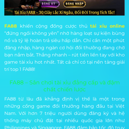
FA88
khiến cộng đồng cược thủ
tài xỉu online
“đứng ngồi không yên” nhờ hàng loạt sự kiện bùng
nổ và tỷ lệ hoàn trả siêu hấp dẫn. Chỉ cần một phút
đăng nhập, hàng ngàn cơ hội đổi thưởng đang chờ
bạn nắm bắt. Thắng nhanh – rút tiền liền tay với kho
game tài xỉu hot nhất. Tất cả chỉ có tại nền tảng giải
trí top 1 FA88!
FA88 – Sân chơi tài xỉu đẳng cấp và đậm
chất chiến lược
FA88 từ lâu đã khẳng định vị thế là một trong
những cổng game đổi thưởng hàng đầu tại Việt
Nam. Với hơn 7 triệu người dùng đăng ký và hệ
thống máy chủ đặt tại nhiều quốc gia lớn như
Philippines và Singapore, FA88 đảm bảo tốc độ truy