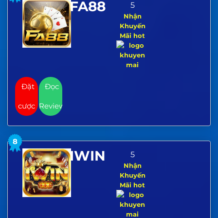
FA88
5
Nhận
Khuyến
Mãi hot
Đặt
Đọc
cược
Review
8
IWIN
5
Nhận
Khuyến
Mãi hot