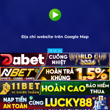
Địa chỉ website trên Google Map
Tắt QC [X]