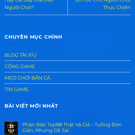
Người Chơi?
Thực Chiến
CHUYÊN MỤC CHÍNH
BLOG TÀI XỈU
CỔNG GAME
MẸO CHƠI BẮN CÁ
TIN GAME
BÀI VIẾT MỚI NHẤT
Phân Biệt Top88 Thật Và Giả – Tưởng Đơn
31
Giản, Nhưng Dễ Sai
Th7