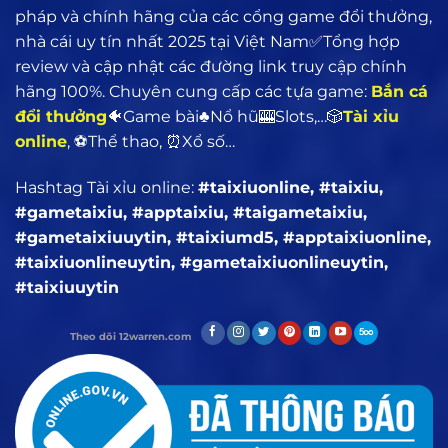
pháp và chính hãng của các cổng game đổi thưởng,
nhà cái uy tín nhất 2025 tại Việt Nam✅Tổng hợp
review và cập nhật các đường link truy cập chính
hãng 100%. Chuyên cung cấp các tựa game:
Bắn cá
đổi thưởng
🐠Game bài♣️Nổ hũ🎰Slots,…🎲
Tài xỉu
online
, ⚽Thể thao, ⏰Xổ số…
Hashtag Tài xỉu online:
#taixiuonline, #taixiu,
#gametaixiu, #apptaixiu, #taigametaixiu,
#gametaixiuuytin, #taixiumd5, #apptaixiuonline,
#taixiuonlineuytin, #gametaixiuonlineuytin,
#taixiuuytin
Theo dõi 12warren.com