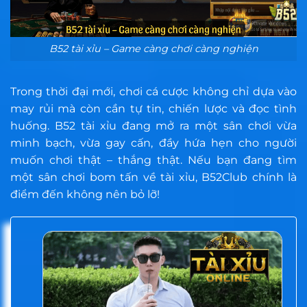
B52 tài xỉu – Game càng chơi càng nghiện
Trong thời đại mới, chơi cá cược không chỉ dựa vào
may rủi mà còn cần tự tin, chiến lược và đọc tình
huống. B52 tài xỉu đang mở ra một sân chơi vừa
minh bạch, vừa gay cấn, đầy hứa hẹn cho người
muốn chơi thật – thắng thật. Nếu bạn đang tìm
một sân chơi bom tấn về tài xỉu, B52Club chính là
điểm đến không nên bỏ lỡ!