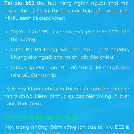
Tài xỉu b52
thu hút hàng nghìn người chơi mỗi
ngày nhờ tỷ lệ ăn thưởng cực hấp dẫn, vượt mặt
nhiều sảnh cá cược khác:
Tài/Xỉu: 1 ăn 1.95 – cao hơn mức phổ biến 1.90 trên
thị trường
Cược Bộ Ba Đồng Số: 1 ăn 150 – mức thưởng
khủng cho người chơi thích “bắt độc chiêu”
Cược Cặp Đôi: 1 ăn 10 – dễ trúng, lợi nhuận cao
nếu bắt đúng nhịp
Tỷ lệ này không chỉ kích thích trải nghiệm, mà còn
tạo ra cơ hội kiếm lời thực sự, đặc biệt với người biết
canh thời điểm.
Giao diện mượt, nạp rút tốc độ
Một trong những điểm cộng lớn của tài xỉu B52 là