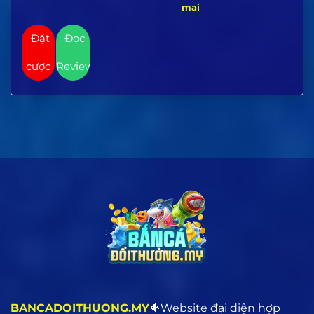
Đặt
Đọc
cược
Review
BANCADOITHUONG.MY
🐠Website đại diện hợp