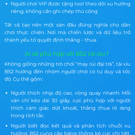
Người chơi VIP được tặng tool theo dõi xu hướng
riêng, không cần ghi chép thủ công
Tất cả tạo nên một sàn đấu đúng nghĩa cho dân
chơi thực chiến. Nơi mà chiến lược và dữ liệu trở
thành yếu tố quyết định thắng – thua.
Ai sẽ phù hợp với B52 tài xỉu?
Không giống những trò chơi “may rủi đại trà”, tài xỉu
B52 hướng đến nhóm người chơi có tư duy và tốc
độ. Cụ thể gồm:
Người thích nhịp độ cao, vòng quay nhanh: Mỗi
ván chỉ kéo dài 30 giây, cực phù hợp với người
thích cảm giác dứt khoát, thắng thua rõ ràng
trong tích tắc.
Người biết đọc kết quả và phân tích chuỗi xu
hướng: B52 cung cấp bảng thống kê cực chi tiết,