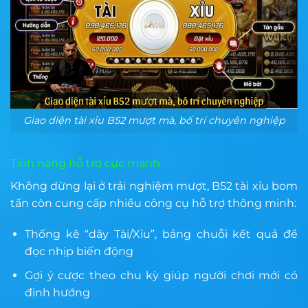
Giao diện tài xỉu B52 mượt mà, bố trí chuyên nghiệp
Tính năng hỗ trợ cực mạnh
Không dừng lại ở trải nghiệm mượt, B52 tài xỉu bom
tấn còn cung cấp nhiều công cụ hỗ trợ thông minh:
Thống kê “dây Tài/Xỉu”, bảng chuỗi kết quả để
đọc nhịp biến động
Gợi ý cược theo chu kỳ giúp người chơi mới có
định hướng