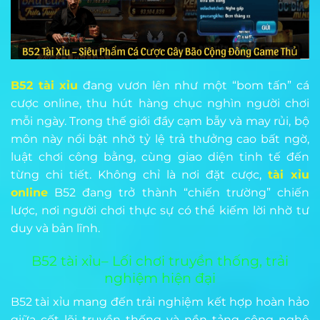
B52 tài xỉu
đang vươn lên như một “bom tấn” cá
cược online, thu hút hàng chục nghìn người chơi
mỗi ngày. Trong thế giới đầy cạm bẫy và may rủi, bộ
môn này nổi bật nhờ tỷ lệ trả thưởng cao bất ngờ,
luật chơi công bằng, cùng giao diện tinh tế đến
từng chi tiết. Không chỉ là nơi đặt cược,
tài xỉu
online
B52 đang trở thành “chiến trường” chiến
lược, nơi người chơi thực sự có thể kiếm lời nhờ tư
duy và bản lĩnh.
B52 tài xỉu– Lối chơi truyền thống, trải
nghiệm hiện đại
B52 tài xỉu mang đến trải nghiệm kết hợp hoàn hảo
giữa cốt lõi truyền thống và nền tảng công nghệ