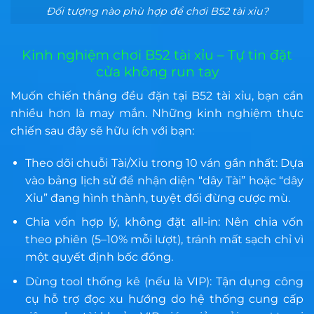
Đối tượng nào phù hợp để chơi B52 tài xỉu?
Kinh nghiệm chơi B52 tài xỉu – Tự tin đặt
cửa không run tay
Muốn chiến thắng đều đặn tại B52 tài xỉu, bạn cần
nhiều hơn là may mắn. Những kinh nghiệm thực
chiến sau đây sẽ hữu ích với bạn:
Theo dõi chuỗi Tài/Xỉu trong 10 ván gần nhất: Dựa
vào bảng lịch sử để nhận diện “dây Tài” hoặc “dây
Xỉu” đang hình thành, tuyệt đối đừng cược mù.
Chia vốn hợp lý, không đặt all-in: Nên chia vốn
theo phiên (5–10% mỗi lượt), tránh mất sạch chỉ vì
một quyết định bốc đồng.
Dùng tool thống kê (nếu là VIP): Tận dụng công
cụ hỗ trợ đọc xu hướng do hệ thống cung cấp