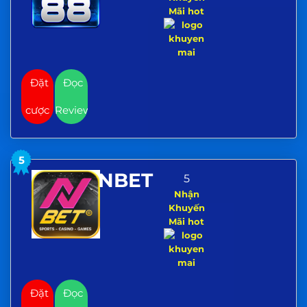
Mãi hot
Đặt
Đọc
cược
Review
5
NBET
5
Nhận
Khuyến
Mãi hot
Đặt
Đọc