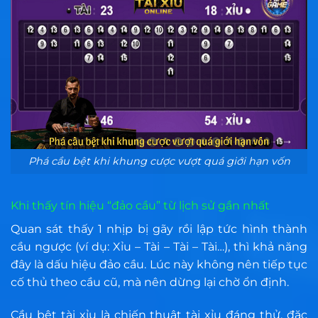
Phá cầu bệt khi khung cược vượt quá giới hạn vốn
Khi thấy tín hiệu “đảo cầu” từ lịch sử gần nhất
Quan sát thấy 1 nhịp bị gãy rồi lập tức hình thành
cầu ngược (ví dụ: Xỉu – Tài – Tài – Tài…), thì khả năng
đây là dấu hiệu đảo cầu. Lúc này không nên tiếp tục
cố thủ theo cầu cũ, mà nên dừng lại chờ ổn định.
Cầu bệt tài xỉu là chiến thuật tài xỉu đáng thử, đặc