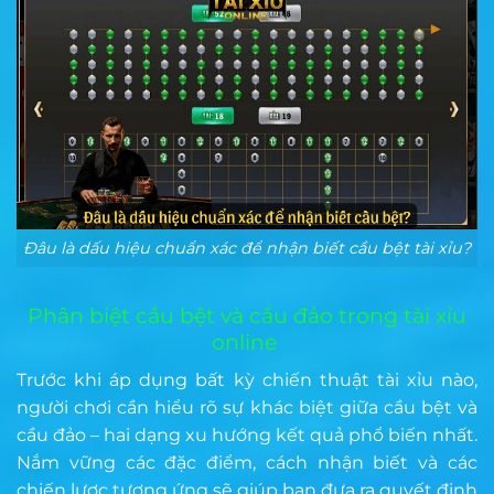
Đâu là dấu hiệu chuẩn xác để nhận biết cầu bệt tài xỉu?
Phân biệt cầu bệt và cầu đảo trong tài xỉu
online
Trước khi áp dụng bất kỳ chiến thuật tài xỉu nào,
người chơi cần hiểu rõ sự khác biệt giữa cầu bệt và
cầu đảo – hai dạng xu hướng kết quả phổ biến nhất.
Nắm vững các đặc điểm, cách nhận biết và các
chiến lược tương ứng sẽ giúp bạn đưa ra quyết định