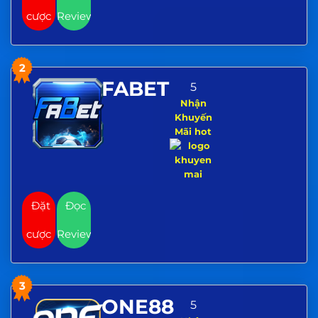
cược
Review
2
FABET
5
Nhận
Khuyến
Mãi hot
Đặt
Đọc
cược
Review
3
ONE88
5