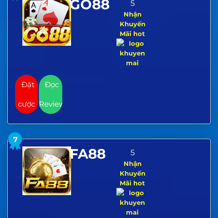
GO88
5
Nhận
Khuyến
Mãi hot
Đặt
Đọc
cược
Review
7
FA88
5
Nhận
Khuyến
Mãi hot