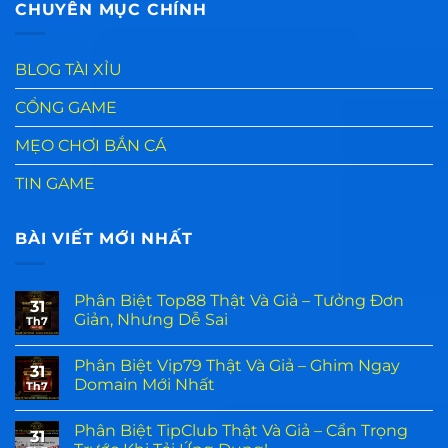
CHUYÊN MỤC CHÍNH
BLOG TÀI XỈU
CỔNG GAME
MẸO CHƠI BẮN CÁ
TIN GAME
BÀI VIẾT MỚI NHẤT
Phân Biệt Top88 Thật Và Giả – Tưởng Đơn
31
Giản, Nhưng Dễ Sai
Th7
Không
có
Phân Biệt Vip79 Thật Và Giả – Ghim Ngay
bình
31
luận
Domain Mới Nhất
Th7
ở
Phân
Không
Biệt
có
Phân Biệt TipClub Thật Và Giả – Cẩn Trọng
Top88
bình
31
Thật
luận