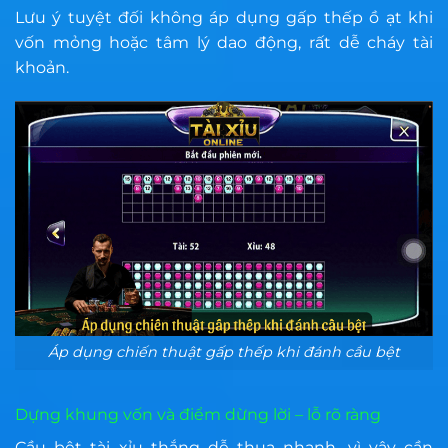
Lưu ý tuyệt đối không áp dụng gấp thếp ồ ạt khi
vốn mỏng hoặc tâm lý dao động, rất dễ cháy tài
khoản.
Áp dụng chiến thuật gấp thếp khi đánh cầu bệt
Dựng khung vốn và điểm dừng lời – lỗ rõ ràng
Cầu bệt tài xỉu thắng dễ thua nhanh, vì vậy cần