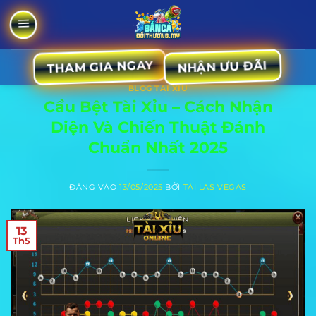
Bỏ
qua
nội
dung
THAM GIA NGAY
NHẬN ƯU ĐÃI
BLOG TÀI XỈU
Cầu Bệt Tài Xỉu – Cách Nhận
Diện Và Chiến Thuật Đánh
Chuẩn Nhất 2025
ĐĂNG VÀO
13/05/2025
BỞI
TÀI LAS VEGAS
13
Th5