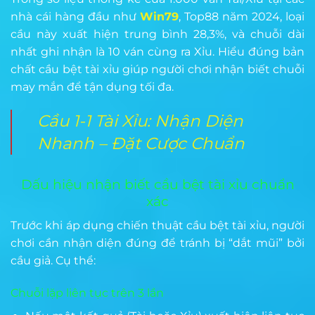
nhà cái hàng đầu như
Win79
, Top88 năm 2024, loại
cầu này xuất hiện trung bình 28,3%, và chuỗi dài
nhất ghi nhận là 10 ván cùng ra Xỉu. Hiểu đúng bản
chất cầu bệt tài xỉu giúp người chơi nhận biết chuỗi
may mắn để tận dụng tối đa.
Cầu 1-1 Tài Xỉu: Nhận Diện
Nhanh – Đặt Cược Chuẩn
Dấu hiệu nhận biết cầu bệt tài xỉu chuẩn
xác
Trước khi áp dụng chiến thuật cầu bệt tài xỉu, người
chơi cần nhận diện đúng để tránh bị “dắt mũi” bởi
cầu giả. Cụ thể:
Chuỗi lặp liên tục trên 3 lần