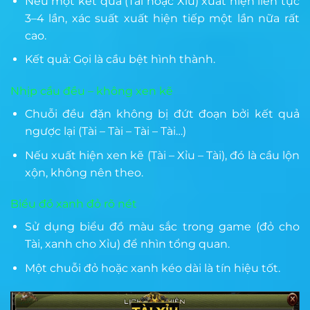
Nếu một kết quả (Tài hoặc Xỉu) xuất hiện liên tục
3–4 lần, xác suất xuất hiện tiếp một lần nữa rất
cao.
Kết quả: Gọi là cầu bệt hình thành.
Nhịp cầu đều – không xen kẽ
Chuỗi đều đặn không bị đứt đoạn bởi kết quả
ngược lại (Tài – Tài – Tài – Tài…)
Nếu xuất hiện xen kẽ (Tài – Xỉu – Tài), đó là cầu lộn
xộn, không nên theo.
Biểu đồ xanh đỏ rõ nét
Sử dụng biểu đồ màu sắc trong game (đỏ cho
Tài, xanh cho Xỉu) để nhìn tổng quan.
Một chuỗi đỏ hoặc xanh kéo dài là tín hiệu tốt.