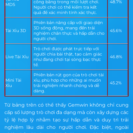
công bằng trong mỗi lượt chơi.
48.7%
MD5
Người chơi có thể kiểm tra kết
quả để xác minh tính xác thực.
Phiên bản nâng cấp với giao diện
3D sống động, mang đến trải
Tài Xỉu 3D
45.6%
nghiệm chân thực và hấp dẫn cho
người chơi.
Trò chơi được phát trực tiếp với
người chia bài thật, tạo cảm giác
Live Tài Xỉu
46.8%
như đang chơi tại sòng bạc thực
tế.
Phiên bản rút gọn của trò chơi tài
Mini Tài
xỉu, phù hợp cho những ai muốn
45.2%
Xỉu
trải nghiệm nhanh chóng và dễ
dàng.
Từ bảng trên có thể thấy Gemwin không chỉ cung
cấp số lượng trò chơi đa dạng mà còn xây dựng các
tỷ lệ hợp lý nhằm tạo sự hấp dẫn và duy trì trải
nghiệm lâu dài cho người chơi. Đặc biệt, ngoài