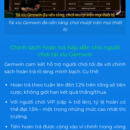
Tài xỉu Gemwin đa nền tảng, chơi mượt trên mọi thiết
bị
Chính sách hoàn trả hấp dẫn cho người
chơi tài xỉu Gemwin
Gemwin cam kết hỗ trợ người chơi tối đa với chính
sách hoàn trả rõ ràng, minh bạch. Cụ thể:
Hoàn trả theo tuần lên đến 1.2% trên tổng số tiền
cược, không giới hạn kết quả thắng/thua.
Với người chơi VIP (cấp 4 trở lên), tỷ lệ hoàn có
thể đạt 1.5% – một trong những mức cao nhất thị
trường.
Tiền hoàn trả được cộng vào ví chính trong vòng