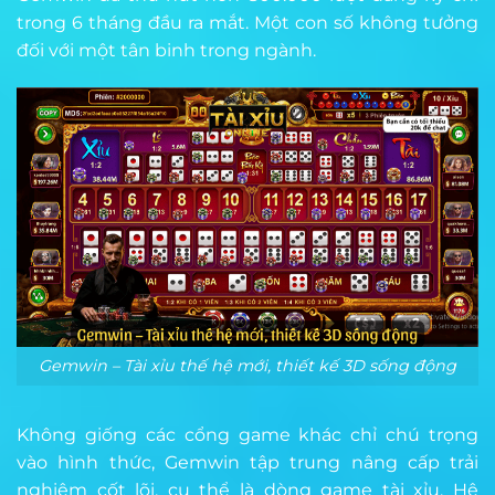
trong 6 tháng đầu ra mắt. Một con số không tưởng
đối với một tân binh trong ngành.
Gemwin – Tài xỉu thế hệ mới, thiết kế 3D sống động
Không giống các cổng game khác chỉ chú trọng
vào hình thức, Gemwin tập trung nâng cấp trải
nghiệm cốt lõi, cụ thể là dòng game tài xỉu. Hệ