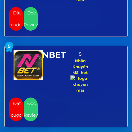
Đặt
Đọc
cược
Review
5
NBET
5
Nhận
Khuyến
Mãi hot
Đặt
Đọc
cược
Review