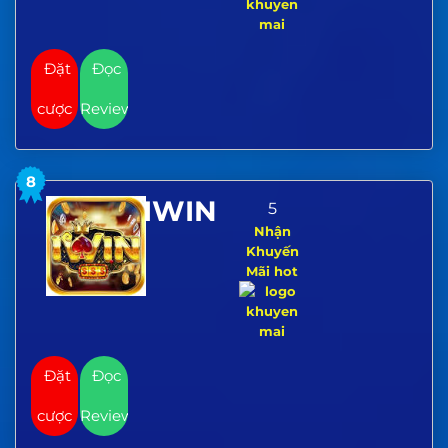
Đặt
Đọc
cược
Review
8
IWIN
5
Nhận
Khuyến
Mãi hot
Đặt
Đọc
cược
Review