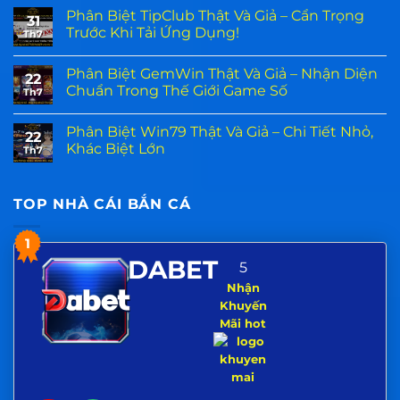
Biệt
có
Phân Biệt TipClub Thật Và Giả – Cẩn Trọng
Top88
bình
31
Thật
luận
Trước Khi Tải Ứng Dụng!
Th7
Và
ở
Giả
Phân
Không
–
Biệt
có
Phân Biệt GemWin Thật Và Giả – Nhận Diện
Tưởng
Vip79
bình
22
Đơn
Thật
luận
Chuẩn Trong Thế Giới Game Số
Th7
Giản,
Và
ở
Nhưng
Giả
Phân
Không
Dễ
–
Biệt
có
Phân Biệt Win79 Thật Và Giả – Chi Tiết Nhỏ,
Sai
Ghim
TipClub
bình
22
Ngay
Thật
luận
Khác Biệt Lớn
Th7
Domain
Và
ở
Mới
Giả
Phân
Không
Nhất
–
Biệt
có
Cẩn
GemWin
bình
TOP NHÀ CÁI BẮN CÁ
Trọng
Thật
luận
Trước
Và
ở
Khi
Giả
Phân
Tải
–
Biệt
1
Ứng
Nhận
Win79
DABET
Dụng!
Diện
Thật
5
Chuẩn
Và
Trong
Giả
Nhận
Thế
–
Khuyến
Giới
Chi
Game
Tiết
Mãi hot
Số
Nhỏ,
Khác
Biệt
Lớn