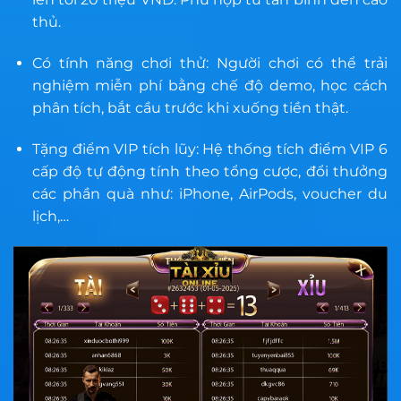
thủ.
Có tính năng chơi thử:
Người chơi có thể trải
nghiệm miễn phí bằng chế độ demo, học cách
phân tích, bắt cầu trước khi xuống tiền thật.
Tặng điểm VIP tích lũy: Hệ thống tích điểm VIP 6
cấp độ tự động tính theo tổng cược, đổi thưởng
các phần quà như: iPhone, AirPods, voucher du
lịch,…