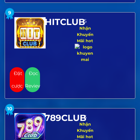
9
HITCLUB
5
Nhận
Khuyến
Mãi hot
Đặt
Đọc
cược
Review
10
789CLUB
5
Nhận
Khuyến
Mãi hot