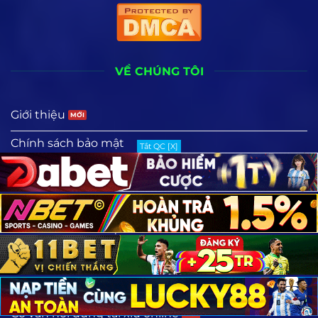
VỀ CHÚNG TÔI
Giới thiệu
Chính sách bảo mật
Tắt QC [X]
Chính sách quyền riêng tư
Điều khoản và điều kiện
Miễn trừ trách nhiệm
Liên hệ chúng tôi
Ceo Bắn cá đổi thưởng
Cố vấn nội dung tài xỉu online