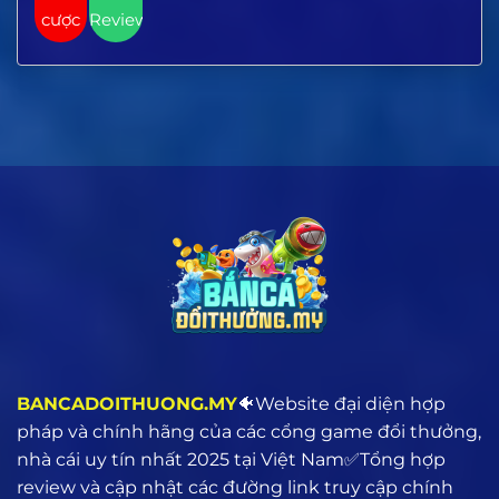
cược
Review
BANCADOITHUONG.MY
🐠Website đại diện hợp
pháp và chính hãng của các cổng game đổi thưởng,
nhà cái uy tín nhất 2025 tại Việt Nam✅Tổng hợp
review và cập nhật các đường link truy cập chính