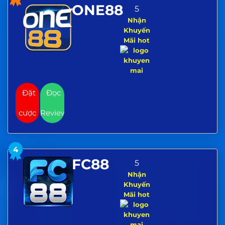
ONE88
5
Nhận
Khuyến
Mãi hot
Đặt
Đọc
cược
Review
4
FC88
5
Nhận
Khuyến
Mãi hot