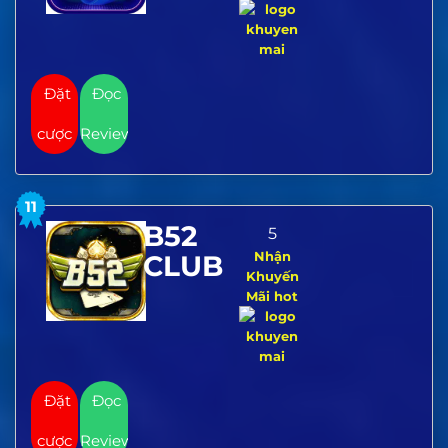
Đặt
Đọc
cược
Review
11
B52
5
Nhận
CLUB
Khuyến
Mãi hot
Đặt
Đọc
cược
Review