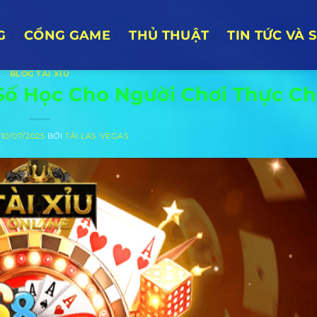
G
CỔNG GAME
THỦ THUẬT
TIN TỨC VÀ 
BLOG TÀI XỈU
 Số Học Cho Người Chơi Thực Ch
O
10/07/2025
BỞI
TÀI LAS VEGAS