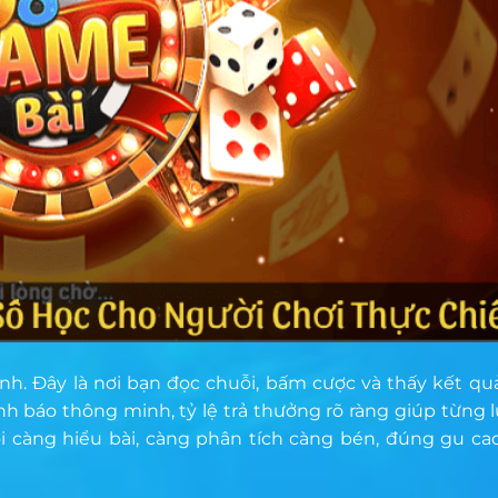
h. Đây là nơi bạn đọc chuỗi, bấm cược và thấy kết quả
ảnh báo thông minh, tỷ lệ trả thưởng rõ ràng giúp từng 
ơi càng hiểu bài, càng phân tích càng bén, đúng gu ca