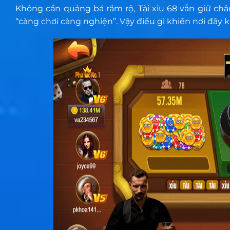
Không cần quảng bá rầm rộ, Tài xỉu 68 vẫn giữ ch
“càng chơi càng nghiện”. Vậy điều gì khiến nơi đây