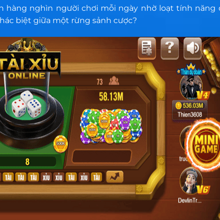
ân hàng nghìn người chơi mỗi ngày nhờ loạt tính năng
 khác biệt giữa một rừng sảnh cược?