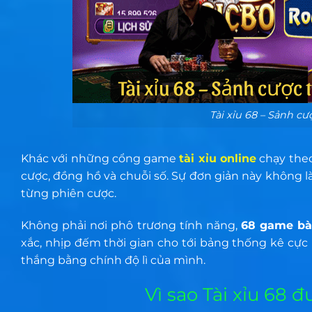
Tài xỉu 68 – Sảnh c
Khác với những cổng game
tài xỉu online
chạy theo
cược, đồng hồ và chuỗi số. Sự đơn giản này không l
từng phiên cược.
Không phải nơi phô trương tính năng,
68 game bài
xắc, nhịp đếm thời gian cho tới bảng thống kê cực k
thắng bằng chính độ lì của mình.
Vì sao Tài xỉu 68