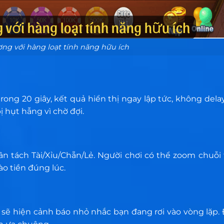
ượng với hàng loạt tính năng hữu ích
trong 20 giây, kết quả hiển thị ngay lập tức, không dela
 hụt hẫng vì chờ đợi.
ân tách Tài/Xỉu/Chẵn/Lẻ. Người chơi có thể zoom chuỗi
ào tiền đúng lúc.
h
 sẽ hiện cảnh báo nhỏ nhắc bạn đang rơi vào vòng lặp. Đ