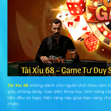
Tài Xỉu 68
không dành cho người chơi theo cảm tín
giây, không delay. Giao diện khoa học, tính năng c
tiền đều có logic. Nền tảng này giúp bạn càng ch
chiến.