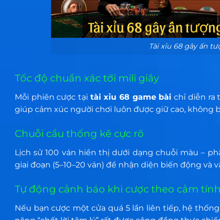
Tài xỉu 68 gây ấn t
Tốc độ chuẩn xác tới mili giây
Mỗi phiên cược tại
tài xỉu 68 game bài
chỉ diễn ra 
giúp cảm xúc người chơi luôn được giữ cao, không bị
Chuỗi cầu thống kê cực rõ
Lịch sử 100 ván hiển thị dưới dạng chuỗi màu – ph
giai đoạn (5–10–20 ván) để nhận diện biến động và v
Tự động cảnh báo khi cược theo cảm tín
Nếu bạn cược một cửa quá 5 lần liên tiếp, hệ thống